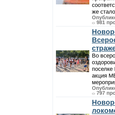
соответ
же стало
Опублико
981 пр
Новор
Всеро
страж
Во всеро
оздоров
поселке
акция М
мероприя
Опублико
797 пр
Новор
локом