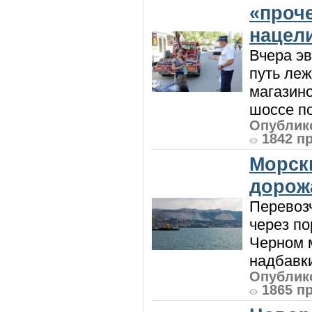
«проч
нацел
Вчера э
путь леж
магазин
шоссе п
Опублико
1842 п
Морск
дорож
Перевоз
через по
Черном м
надбавки
Опублико
1865 п