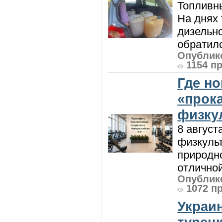
Топливны
На днях
дизельн
обратилс
Опублико
1154 п
Где н
«прок
физку
8 август
физкульт
природно
отличной
Опублико
1072 п
Украи