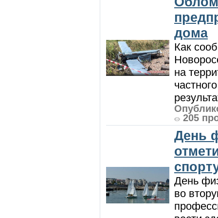
Облом
предп
дома
Как сооб
Новорос
на терри
частного
результат
Опублико
205 пр
День 
отмет
спорт
День физ
во втору
професси