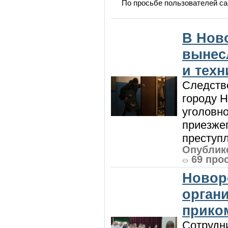
По просьбе пользователей са
В Нов
вынес
и техн
Следств
городу 
уголовно
приезжег
преступл
Опублико
69 про
Новор
орган
прико
Сотрудни