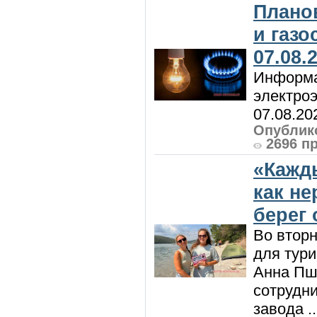
Плано
и газ
07.08.
Информа
электроэ
07.08.20
Опублико
2696 п
«Кажд
как н
берег 
Во вторн
для тур
Анна Пш
сотрудн
завода ..