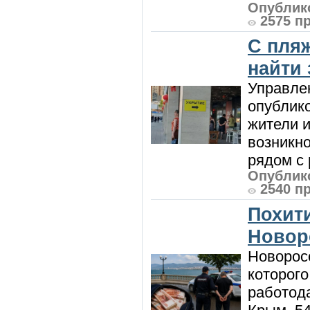
Опублико
2575 п
С пляж
найти
Управле
опублик
жители и
возникн
рядом с 
Опублико
2540 п
Похити
Новор
Новорос
которого
работод