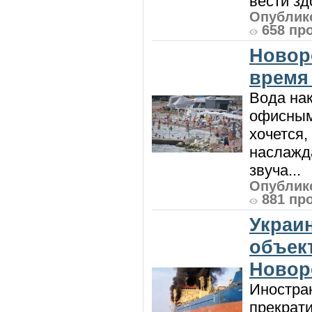
вести зд
Опублико
658 пр
Новор
время
Вода нак
офисным
хочется,
наслажда
звуча...
Опублико
881 пр
Украи
объект
Новор
Иностра
прекрат