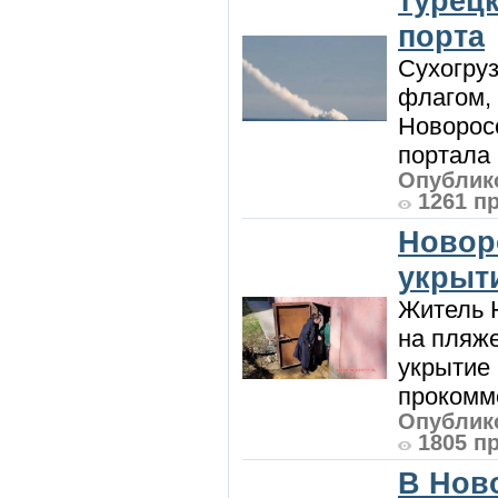
турецк
порта
Сухогру
флагом,
Новорос
портала 
Опублико
1261 п
Новор
укрыт
Житель Н
на пляже
укрытие 
прокомме
Опублико
1805 п
В Нов