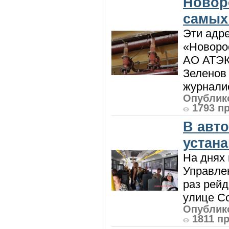
Новор
самых
Эти адре
«Новорос
АО АТЭК
Зеленов 
журналис
Опублико
1793 п
В авт
устан
На днях 
Управлен
раз рей
улице Со
Опублико
1811 п