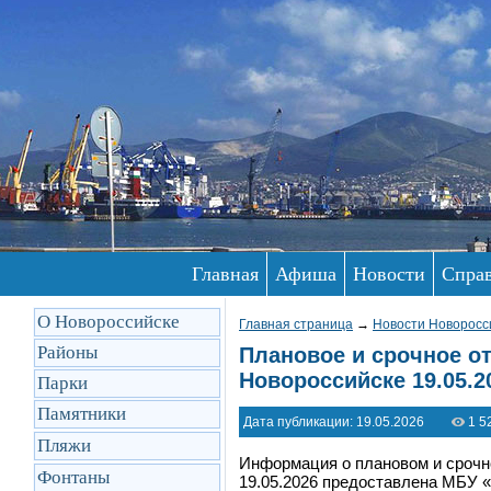
Главная
Афиша
Новости
Спра
О Новороссийске
Главная страница
→
Новости Новоросс
Районы
Плановое и срочное от
Новороссийске 19.05.2
Парки
Памятники
Дата публикации: 19.05.2026
1 5
Пляжи
Информация о плановом и срочн
Фонтаны
19.05.2026 предоставлена МБУ «