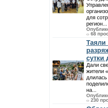
Управле
организо
для сот
регион...
Опублико
68 про
Таяли
разря
сутки
Дали све
жители «
длилась 
поделилс
на...
Опублико
230 пр