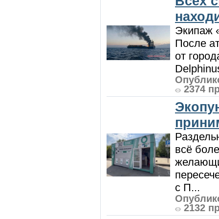
Всех 
наход
Экипаж 
После ат
от город
Delphinu
Опублико
2374 п
Экопу
приним
Раздель
всё боле
желающи
пересече
с П...
Опублико
2132 п