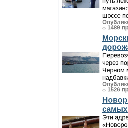
путь леж
магазин
шоссе п
Опублико
1489 п
Морск
дорож
Перевоз
через по
Черном м
надбавки
Опублико
1526 п
Новор
самых
Эти адре
«Новорос