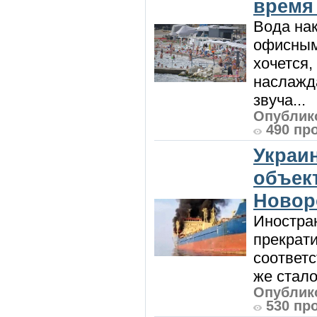
время
Вода нак
офисным
хочется,
наслажда
звуча...
Опублико
490 пр
Украи
объект
Новор
Иностра
прекрат
соответ
же стало
Опублико
530 пр