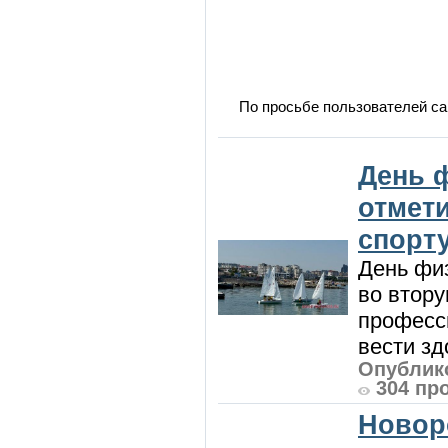
По просьбе пользователей са
День 
отмет
спорт
День физ
во втору
професси
вести зд
Опублико
304 пр
Новор