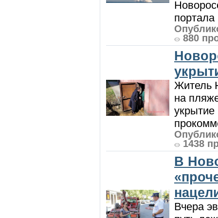
Новорос
портала 
Опублико
880 пр
Новор
укрыт
Житель Н
на пляже
укрытие 
прокомме
Опублико
1438 п
В Нов
«проч
нацел
Вчера э