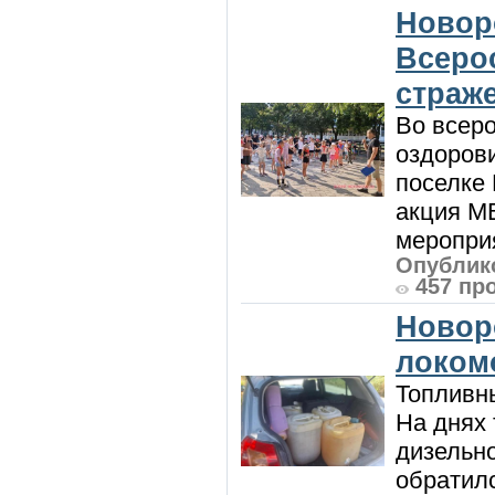
Новор
Всеро
страж
Во всеро
оздоров
поселке
акция М
мероприя
Опублико
457 пр
Новор
локом
Топливны
На днях
дизельн
обратилс