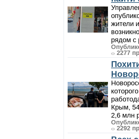
Управле
опублик
жители и
возникн
рядом с 
Опублико
2277 п
Похити
Новор
Новорос
которого
работод
Крым, 5
2,6 млн р
Опублико
2292 п