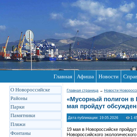
Главная
Афиша
Новости
Спра
О Новороссийске
Главная страница
→
Новости Новоросс
Районы
​«Мусорный полигон в 
мая пройдут обсужден
Парки
Памятники
Дата публикации: 19.05.2026
1 4
Пляжи
19 мая в Новороссийске пройду
Фонтаны
Новороссийского экологическог