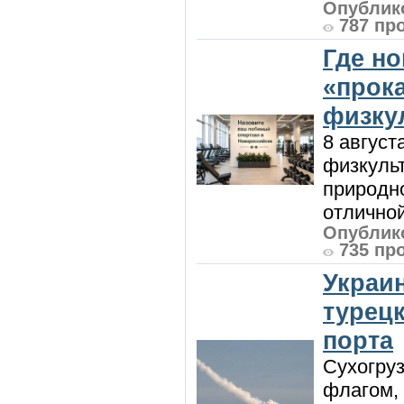
Опублико
787 пр
Где н
«прок
физку
8 август
физкульт
природно
отличной
Опублико
735 пр
Украи
турецк
порта
Сухогру
флагом,