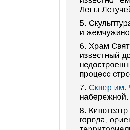
известно тем
Лены Летуче
5. Скульптур
и жемчужино
6. Храм Свя
известный до
недостроенны
процесс стро
7.
Сквер им.
набережной.
8. Кинотеатр
города, орие
территориал