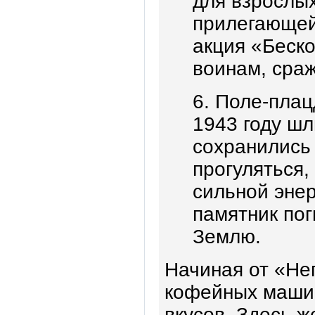
для взрослых 
прилегающей
акция «Беск
воинам, сра
6. Поле-плац
1943 году шл
сохранились
прогуляться,
сильной энер
памятник по
Землю.
Начиная от «Не
кофейных машин
вкусов. Здесь ж