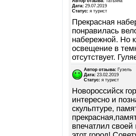
Автор отзыва:
Татьяна
Дата:
29.07.2019
Статус:
я турист
Прекрасная набер
понравилась вело
набережной. Но к
освещение в темн
отсутствует. Гуля
Автор отзыва:
Гузель
Дата:
23.02.2019
Статус:
я турист
Новороссийск гор
интересно и позн
скульптуре, памя
прекрасная,памя
впечатлил своей
этот город! Совет