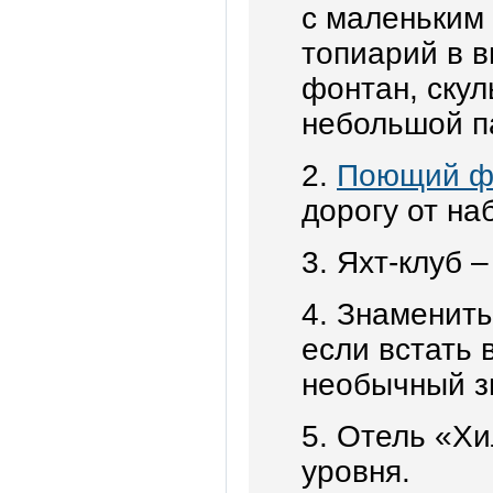
с маленьким
топиарий в 
фонтан, скул
небольшой п
2.
Поющий фо
дорогу от на
3. Яхт-клуб –
4. Знамениты
если встать 
необычный з
5. Отель «Хи
уровня.