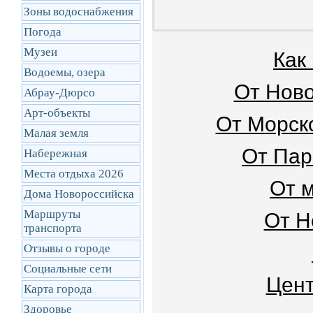
Зоны водоснабжения
Погода
Музеи
Как
Водоемы, озера
От Ново
Абрау-Дюрсо
Арт-объекты
От Морск
Малая земля
От Пар
Набережная
Места отдыха 2026
От 
Дома Новороссийска
Маршруты
От Н
транcпорта
Отзывы о городе
Социальные сети
Цент
Карта города
Здоровье