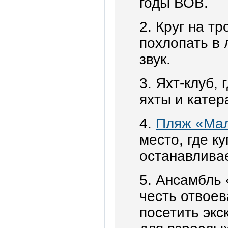
годы ВОВ.
2. Круг на т
похлопать в
звук.
3. Яхт-клуб,
яхты и катер
4.
Пляж «Ма
место, где к
останавливае
5. Ансамбль
честь отвое
посетить экс