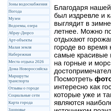
Зоны водоснабжения
Благодаря нашей 
Погода
был издревле и к
Музеи
выглядит в зимне
Водоемы, озера
летнее. Можно по
Абрау-Дюрсо
отдыхают горожан
Арт-объекты
городе во время 
Малая земля
самые красивые 
Набережная
Места отдыха 2026
на горные и мор
Дома Новороссийска
достопримечател
Маршруты
Посмотреть
фото
транcпорта
интересно как го
Отзывы о городе
которые уже и та
Социальные сети
являются наибол
Карта города
источником позна
Здоровье