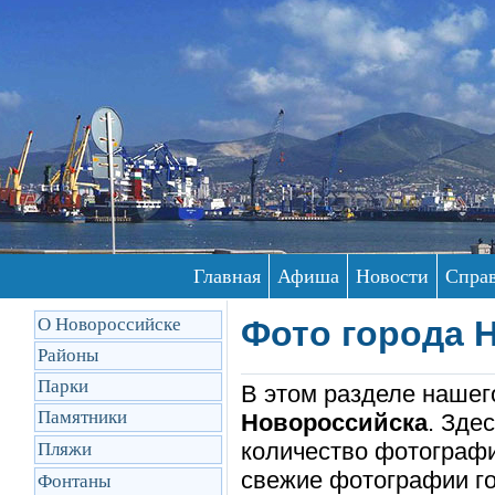
Главная
Афиша
Новости
Спра
О Новороссийске
Фото города 
Районы
Парки
В этом разделе наше
Памятники
Новороссийска
. Зде
количество фотографи
Пляжи
свежие фотографии го
Фонтаны