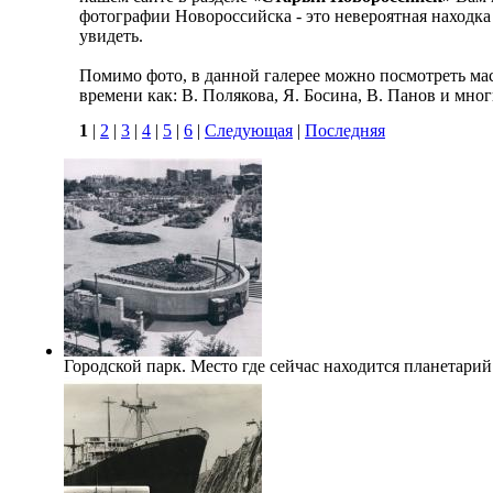
фотографии Новороссийска - это невероятная находка д
увидеть.
Помимо фото, в данной галерее можно посмотреть ма
времени как: В. Полякова, Я. Босина, В. Панов и мно
1
|
2
|
3
|
4
|
5
|
6
|
Следующая
|
Последняя
Городской парк. Место где сейчас находится планетарий