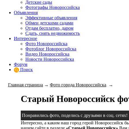
Детские сады
Фотографы Новороссийска
Объявления
Эффективные объявления
Обмен детскими садами
Отдам бесплатно, даром
Сдать, снять недвижимость
Интересное
Фото Новороссийска
Фотоблог Новороссийска
Видео Новороссийска
Новости Новороссийска
Форум
Поиск
Главная страница
→
Фото города Новороссийска
→
Старый Новороссийск фо
Понравились фото, поделись с друзьями в соц. сетях!
Интересно, а каким наш город герой Новороссийск бы
нашем сайте в разделе
«Старый Новороссийск»
Вам 