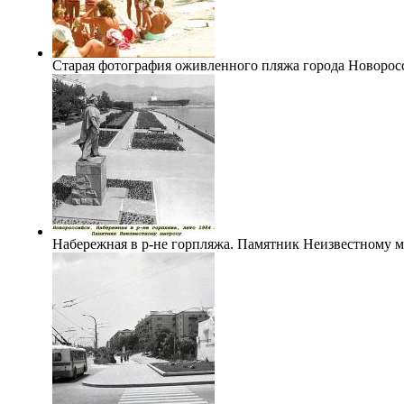
Старая фотография оживленного пляжа города Новоросс
Набережная в р-не горпляжа. Памятник Неизвестному ма