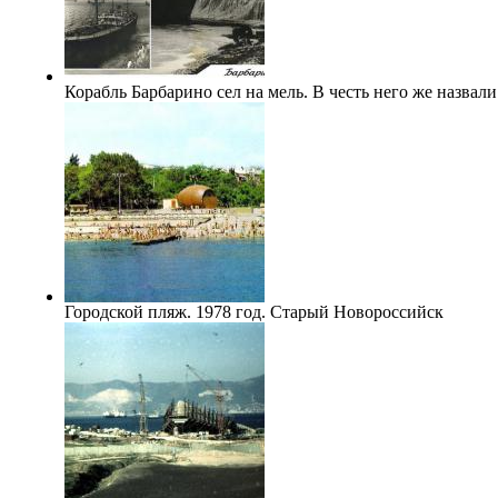
Корабль Барбарино сел на мель. В честь него же назвал
Городской пляж. 1978 год. Старый Новороссийск