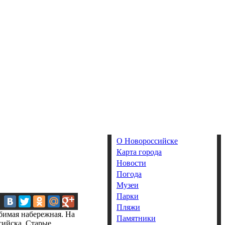
О Новороссийске
Карта города
Новости
Погода
Музеи
Парки
Пляжи
бимая набережная. На
Памятники
сийска. Старые