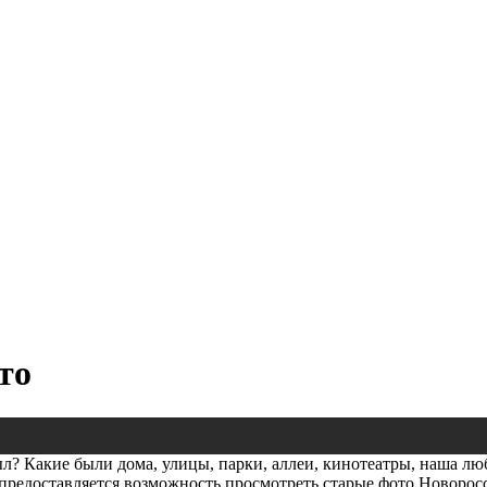
то
л? Какие были дома, улицы, парки, аллеи, кинотеатры, наша лю
предоставляется возможность просмотреть старые фото Новорос