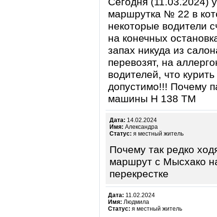
Сегодня (11.03.2024) 
маршрутка № 22 в кот
некоторые водители с
на конечных остановк
запах никуда из салон
перевозят, на аллерго
водителей, что курить
допустимо!!! Почему
машины Н 138 ТМ
Дата:
14.02.2024
Имя:
Александра
Статус:
я местный житель
Почему так редко ход
маршрут с Мысхако на
перекрестке
Дата:
11.02.2024
Имя:
Людмила
Статус:
я местный житель