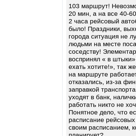
103 маршрут! Невозмо
20 мин, а на все 40-6
2 часа рейсовый автоб
было! Праздники, выхо
города ситуация не л
людьми на месте поса
соседству! Элементар
воспринял « в штыки»,
ехать хотите!», так ж
на маршруте работает
отказались, из-за фи
заправкой транспорта
уходят в банк, наличк
работать никто не хо
Понятное дело, что е
расписание рейсовых 
своим расписанием, к
планирует?