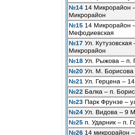
№14
14 Микрорайон –
Микрорайон
№15
14 Микрорайон –
Мефодиевская
№17
Ул. Кутузовская 
Микрорайон
№18
Ул. Рыжова – п. 
№20
Ул. М. Борисова 
№21
Ул. Герцена – 1
№22
Балка – п. Бори
№23
Парк Фрунзе – у
№24
Ул. Видова – 9 
№25
п. Ударник – п. Г
№26
14 микрорайон –