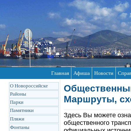
Главная
Афиша
Новости
Спра
О Новороссийске
Общественный
Районы
Маршруты, сх
Парки
Памятники
Здесь Вы можете озна
Пляжи
общественного трансп
Фонтаны
официальных источник