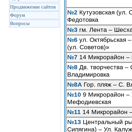
Продвижение сайтов
№2
Кутузовская (ул. С
Форум
Федотовка
Вопросы
№3
гм. Лента – Шесх
№6
ул. Октябрьская –
(ул. Советов)»
№7
14 Микрорайон – 
№8
Дв. творчества – 
Владимировка
№8A
Гор. пляж – С. 
№10
9 Микрорайон – 
Мефодиевская
№11
14 Микрорайон 
№13
Центральный рын
Сипягина) – Ул. Калу