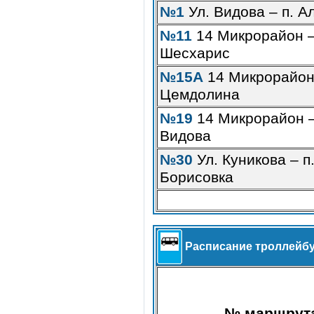
№1
Ул. Видова – п. А
№11
14 Микрорайон 
Шесхарис
№15А
14 Микрорайон 
Цемдолина
№19
14 Микрорайон –
Видова
№30
Ул. Куникова – п
Борисовка
Расписание троллейб
№ маршрут