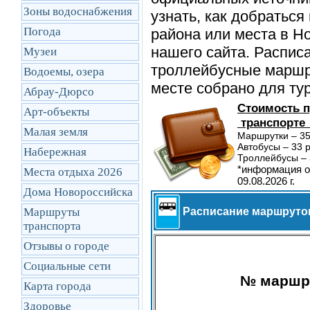
Зоны водоснабжения
узнать, как добратьс
Погода
района или места в Но
нашего сайта. Распис
Музеи
троллейбусные маршру
Водоемы, озера
месте собрано для ту
Абрау-Дюрсо
Стоимость п
Арт-объекты
транспорте
Малая земля
Маршрутки – 35
Автобусы – 33 р
Набережная
Троллейбусы – 
*информация о
Места отдыха 2026
09.08.2026 г.
Дома Новороссийска
Маршруты
Расписание маршруток 
транcпорта
Отзывы о городе
Социальные сети
№ маршр
Карта города
Здоровье