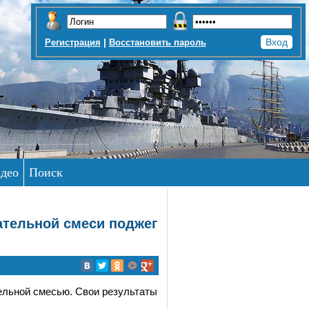
|
Регистрация
Восстановить пароль
део
Поиск
ательной смеси поджег
ельной смесью. Свои результаты