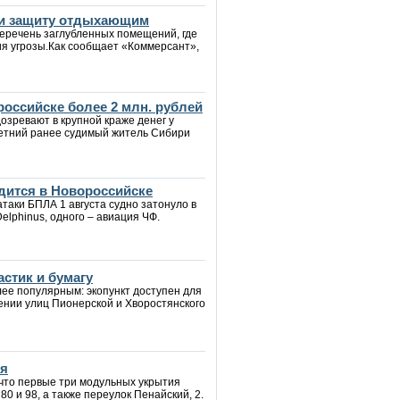
йти защиту отдыхающим
еречень заглубленных помещений, где
ия угрозы.Как сообщает «Коммерсант»,
российске более 2 млн. рублей
озревают в крупной краже денег у
летний ранее судимый житель Сибири
дится в Новороссийске
таки БПЛА 1 августа судно затонуло в
Delphinus, одного – авиация ЧФ.
стик и бумагу
лее популярным: экопункт доступен для
ении улиц Пионерской и Хворостянского
ия
 что первые три модульных укрытия
0 и 98, а также переулок Пенайский, 2.