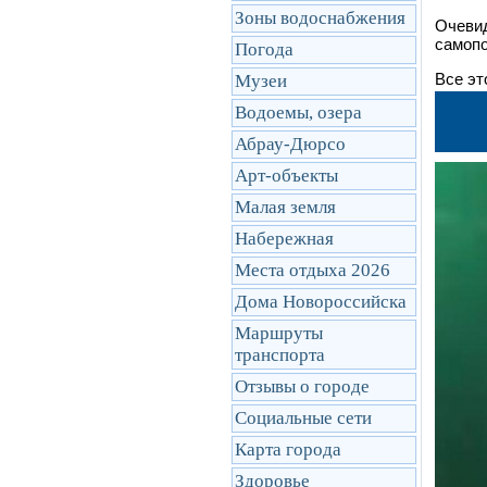
Зоны водоснабжения
Очевид
самопо
Погода
Все эт
Музеи
Водоемы, озера
Абрау-Дюрсо
Арт-объекты
Малая земля
Набережная
Места отдыха 2026
Дома Новороссийска
Маршруты
транcпорта
Отзывы о городе
Социальные сети
Карта города
Здоровье