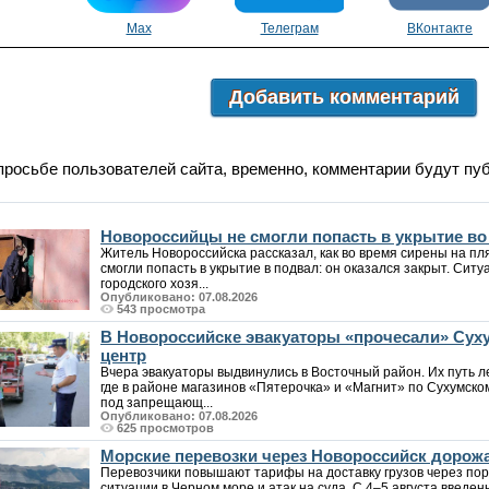
Max
Телеграм
ВКонтакте
Добавить комментарий
просьбе пользователей сайта, временно, комментарии будут пу
Новороссийцы не смогли попасть в укрытие в
Житель Новороссийска рассказал, как во время сирены на пл
смогли попасть в укрытие в подвал: он оказался закрыт. Си
городского хозя...
Опубликовано: 07.08.2026
543 просмотра
В Новороссийске эвакуаторы «прочесали» Суху
центр
Вчера эвакуаторы выдвинулись в Восточный район. Их путь л
где в районе магазинов «Пятерочка» и «Магнит» по Сухумск
под запрещающ...
Опубликовано: 07.08.2026
625 просмотров
Морские перевозки через Новороссийск дорожа
Перевозчики повышают тарифы на доставку грузов через пор
ситуации в Черном море и атак на суда. С 4–5 августа введен