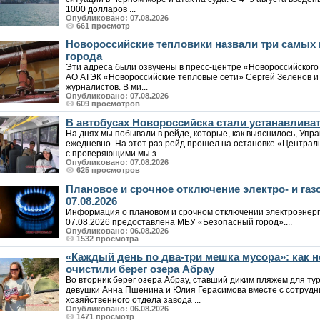
1000 долларов ...
Опубликовано: 07.08.2026
661 просмотр
Новороссийские тепловики назвали три самых
города
Эти адреса были озвучены в пресс-центре «Новороссийского
АО АТЭК «Новороссийские тепловые сети» Сергей Зеленов и 
журналистов. В ми...
Опубликовано: 07.08.2026
609 просмотров
В автобусах Новороссийска стали устанавлива
На днях мы побывали в рейде, которые, как выяснилось, Упр
ежедневно. На этот раз рейд прошел на остановке «Централ
с проверяющими мы з...
Опубликовано: 07.08.2026
625 просмотров
Плановое и срочное отключение электро- и га
07.08.2026
Информация о плановом и срочном отключении электроэнерг
07.08.2026 предоставлена МБУ «Безопасный город»....
Опубликовано: 06.08.2026
1532 просмотра
«Каждый день по два-три мешка мусора»: как
очистили берег озера Абрау
Во вторник берег озера Абрау, ставший диким пляжем для т
девушки Анна Пшенина и Юлия Герасимова вместе с сотрудн
хозяйственного отдела завода ...
Опубликовано: 06.08.2026
1471 просмотр