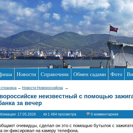
фиша
Новости
Справочник
Обмен садами
Фото
Ви
 страница
→
Новости Новороссийска
→
вороссийске неизвестный с помощью зажиг
банка за вечер
бликации: 17.05.2026
1 484 просмотра
0 комментариев
общают очевидцы, сделал он это с помощью бутылок с зажигат
а он фиксировал на камеру телефона.