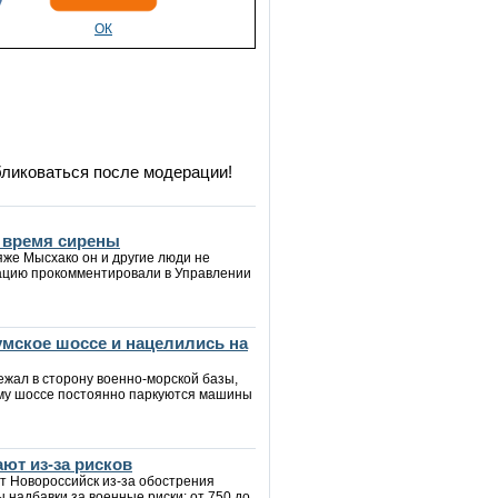
ОК
бликоваться после модерации!
о время сирены
яже Мысхако он и другие люди не
туацию прокомментировали в Управлении
мское шоссе и нацелились на
ежал в сторону военно-морской базы,
ому шоссе постоянно паркуются машины
ют из-за рисков
т Новороссийск из-за обострения
ы надбавки за военные риски: от 750 до