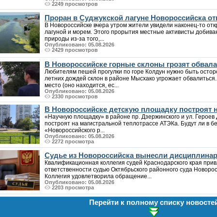
2249 просмотров
Проран в Суджукской лагуне Новороссийска от
В Новороссийске вчера утром жители увидели наконец-то от
лагуной и морем. Этого прорытия местные активисты добива
природы из-за того,...
Опубликовано: 05.08.2026
2429 просмотров
В Новороссийске горные склоны грозят обвалам
Любителям пешей прогулки по горе Колдун нужно быть осто
летних дождей склон в районе Мысхако угрожает обвалиться
место (оно находится, ес...
Опубликовано: 05.08.2026
2330 просмотров
В Новороссийске детскую площадку построят н
«Научную площадку» в районе пр. Дзержинского и ул. Героев 
построят на магистральной теплотрассе АТЭКа. Будут ли в б
«Новороссийского р...
Опубликовано: 05.08.2026
2272 просмотра
Судье из Новороссийска вынесли дисциплина
Квалификационная коллегия судей Краснодарского края при
ответственности судью Октябрьского районного суда Новоро
Коллегия удовлетворила обращение...
Опубликовано: 05.08.2026
2203 просмотра
Перейти к полному списку новосте