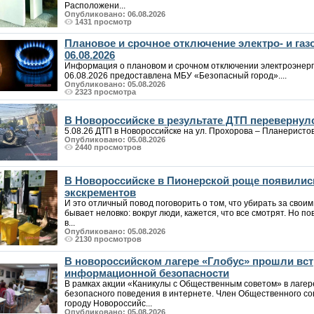
Расположени...
Опубликовано: 06.08.2026
1431 просмотр
Плановое и срочное отключение электро- и га
06.08.2026
Информация о плановом и срочном отключении электроэнерг
06.08.2026 предоставлена МБУ «Безопасный город»....
Опубликовано: 05.08.2026
2323 просмотра
В Новороссийске в результате ДТП перевернул
5.08.26 ДТП в Новороссийске на ул. Прохорова – Планеристов. 
Опубликовано: 05.08.2026
2440 просмотров
В Новороссийске в Пионерской роще появилис
экскрементов
И это отличный повод поговорить о том, что убирать за своим
бывает неловко: вокруг люди, кажется, что все смотрят. Но по
в...
Опубликовано: 05.08.2026
2130 просмотров
В новороссийском лагере «Глобус» прошли вст
информационной безопасности
В рамках акции «Каникулы с Общественным советом» в лаге
безопасного поведения в интернете. Член Общественного со
городу Новороссийс...
Опубликовано: 05.08.2026