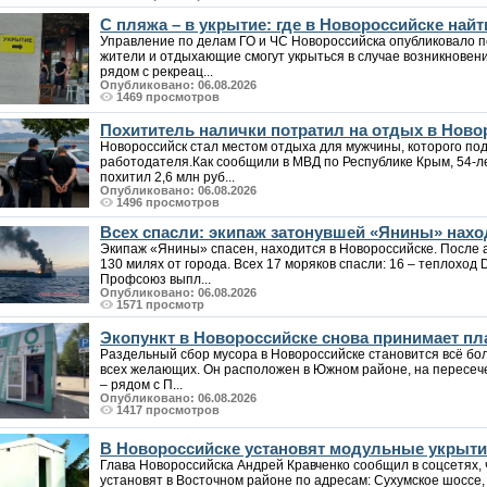
С пляжа – в укрытие: где в Новороссийске на
Управление по делам ГО и ЧС Новороссийска опубликовало п
жители и отдыхающие смогут укрыться в случае возникновен
рядом с рекреац...
Опубликовано: 06.08.2026
1469 просмотров
Похититель налички потратил на отдых в Ново
Новороссийск стал местом отдыха для мужчины, которого под
работодателя.Как сообщили в МВД по Республике Крым, 54-
похитил 2,6 млн руб...
Опубликовано: 06.08.2026
1496 просмотров
Всех спасли: экипаж затонувшей «Янины» нахо
Экипаж «Янины» спасен, находится в Новороссийске. После а
130 милях от города. Всех 17 моряков спасли: 16 – теплоход 
Профсоюз выпл...
Опубликовано: 06.08.2026
1571 просмотр
Экопункт в Новороссийске снова принимает пла
Раздельный сбор мусора в Новороссийске становится всё бо
всех желающих. Он расположен в Южном районе, на пересеч
– рядом с П...
Опубликовано: 06.08.2026
1417 просмотров
В Новороссийске установят модульные укрыт
Глава Новороссийска Андрей Кравченко сообщил в соцсетях,
установят в Восточном районе по адресам: Сухумское шоссе, 8