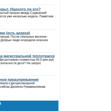
крыт. Надолго ли это?
крытый проран между Суджукской
ются уже несколько недель. Памятник
и (есть адреса)
рожным. После обильных весенне-
. Добрые люди огородили опасное
а магистральной теплотрассе
Десантников стоимостью 50,5 млн руб.
езопасности дети? На запрос
рное предупреждение
влекла к дисциплинарной
ссийска Даниила Рукавишникова.
й