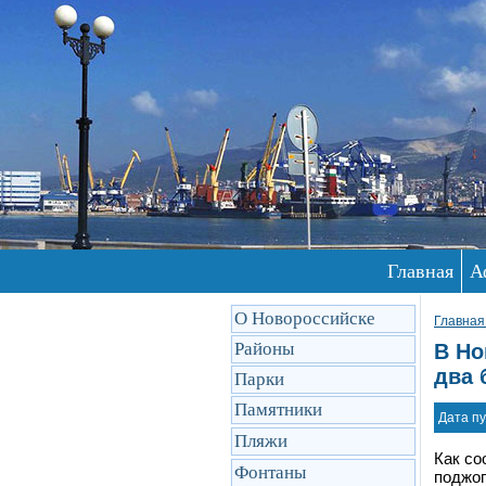
Главная
А
О Новороссийске
Главная
Районы
В Но
два 
Парки
Памятники
Дата пу
Пляжи
Как со
Фонтаны
поджог