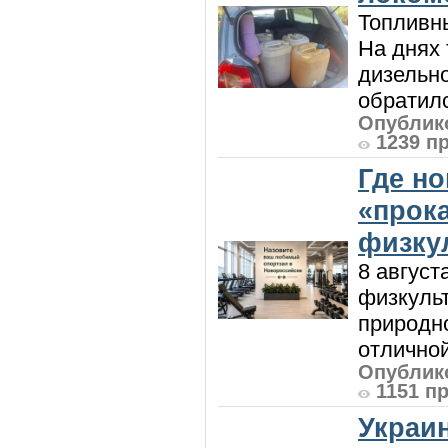
Топливны
На днях
дизельн
обратилс
Опублико
1239 п
Где н
«прок
физку
8 август
физкульт
природно
отличной
Опублико
1151 п
Украи