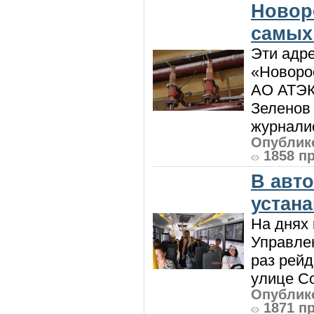
Новор
самых
Эти адре
«Новорос
АО АТЭК
Зеленов 
журналис
Опублико
1858 п
В авт
устан
На днях 
Управлен
раз рей
улице Со
Опублико
1871 п