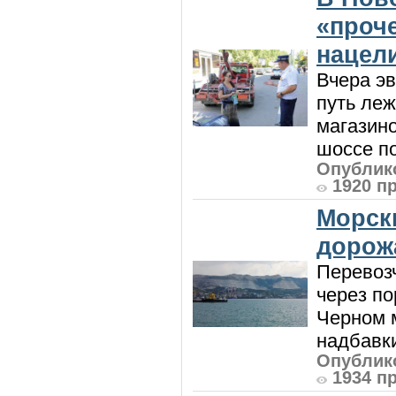
«проч
нацел
Вчера э
путь леж
магазин
шоссе п
Опублико
1920 п
Морск
дорож
Перевоз
через по
Черном м
надбавки
Опублико
1934 п