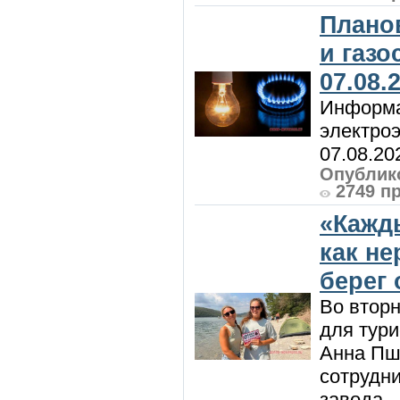
Плано
и газ
07.08.
Информа
электроэ
07.08.20
Опублико
2749 п
«Кажд
как н
берег 
Во вторн
для тур
Анна Пш
сотрудн
завода ..