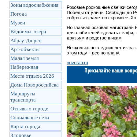
Зоны водоснабжения
Розовые роскошные свечки сегод
Победы от улицы Свободы до Ру
Погода
собратьев заметно скромнее. Хо
Музеи
Но главная розовая магистраль 
Водоемы, озера
для любителей сделать селфи, н
друзьям и родственникам.
Абрау-Дюрсо
Несколько последних лет из-за 
Арт-объекты
этом году – все по плану.
Малая земля
novorab.ru
Набережная
Места отдыха 2026
Дома Новороссийска
Маршруты
транcпорта
Отзывы о городе
Социальные сети
Карта города
Здоровье