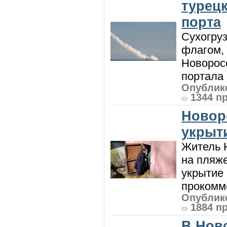
турецк
порта
Сухогру
флагом,
Новорос
портала 
Опублико
1344 п
Новор
укрыт
Житель Н
на пляже
укрытие 
прокомме
Опублико
1884 п
В Нов