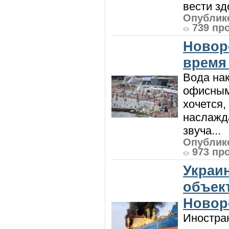
вести зд
Опублико
739 пр
Новор
время
Вода нак
офисным
хочется,
наслажда
звуча...
Опублико
973 пр
Украи
объект
Новор
Иностра