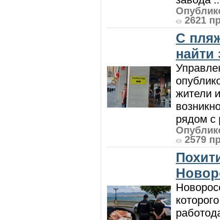
Опублико
2621 п
С пляж
найти
Управле
опублик
жители и
возникн
рядом с 
Опублико
2579 п
Похити
Новор
Новорос
которого
работод