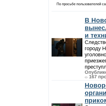
По просьбе пользователей са
В Нов
вынес
и техн
Следств
городу 
уголовно
приезжег
преступл
Опублико
167 пр
Новор
орган
прико