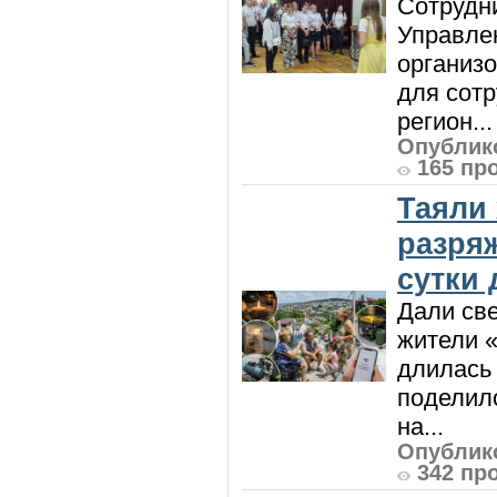
Сотрудни
Управле
организо
для сот
регион...
Опублико
165 пр
Таяли
разря
сутки
Дали све
жители «
длилась 
поделилс
на...
Опублико
342 пр