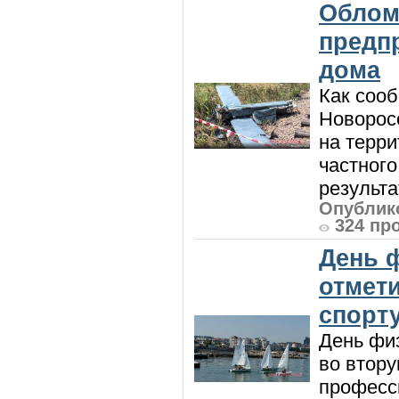
Облом
предп
дома
Как сооб
Новорос
на терри
частного
результат
Опублико
324 пр
День 
отмет
спорт
День физ
во втору
професси