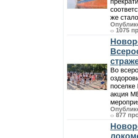
прекрат
соответ
же стало
Опублико
1075 п
Новор
Всеро
страж
Во всеро
оздоров
поселке
акция М
мероприя
Опублико
877 пр
Новор
локом