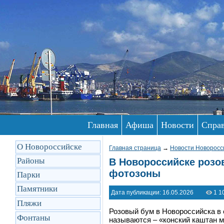
Главная
Афиша
Новости
Спра
О Новороссийске
Главная страница
→
Новости Новоросс
Районы
В Новороссийске розо
фотозоны
Парки
Памятники
Дата публикации: 16.05.2026
1 1
Пляжи
Розовый бум в Новороссийска в 
Фонтаны
называются
–
«конский каштан м