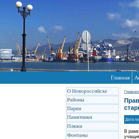
Главная
А
О Новороссийске
Главная
Районы
Прав
стар
Парки
Памятники
Дата пу
Пляжи
В рамк
Фонтаны
учащим