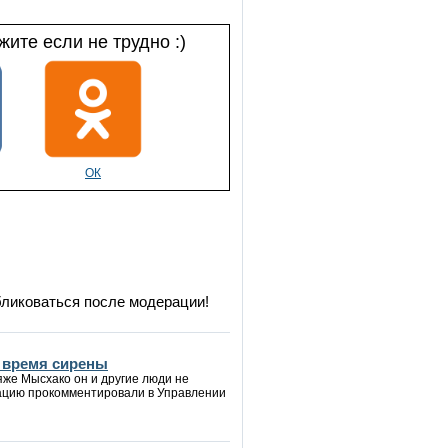
ите если не трудно :)
ОК
бликоваться после модерации!
о время сирены
яже Мысхако он и другие люди не
туацию прокомментировали в Управлении