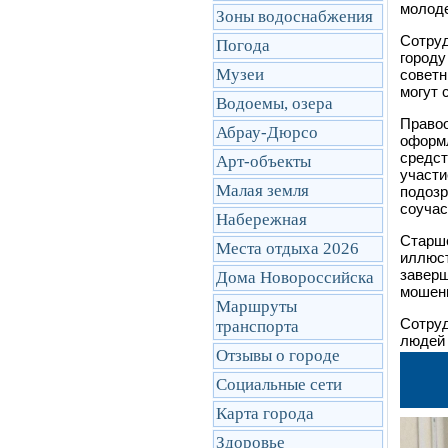
молоде
Зоны водоснабжения
Сотруд
Погода
городу
Музеи
советн
могут 
Водоемы, озера
Правоо
Абрау-Дюрсо
оформл
средст
Арт-объекты
участи
Малая земля
подозр
соучас
Набережная
Старше
Места отдыха 2026
иллюст
заверш
Дома Новороссийска
мошенн
Маршруты
Сотруд
транcпорта
людей 
Отзывы о городе
Социальные сети
Карта города
Здоровье