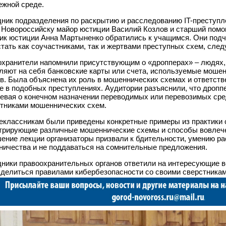
жной среде.
ник подразделения по раскрытию и расследованию IT-преступ
 Новороссийску майор юстиции Василий Козлов и старший пом
ик юстиции Анна Мартыненко обратились к учащимся. Они под
стать как соучастниками, так и жертвами преступных схем, сле
хранители напомнили присутствующим о «дропперах» – людях,
яют на себя банковские карты или счета, используемые моше
в. Была объяснена их роль в мошеннических схемах и ответств
е в подобных преступлениях. Аудитории разъяснили, что дропп
евая о конечном назначении переводимых или перевозимых сре
тниками мошеннических схем.
классникам были приведены конкретные примеры из практики 
рирующие различные мошеннические схемы и способы вовлечен
ение лекции организаторы призвали к бдительности, умению ра
ичества и не поддаваться на сомнительные предложения.
ники правоохранительных органов ответили на интересующие 
делиться правилами кибербезопасности со своими сверстникам