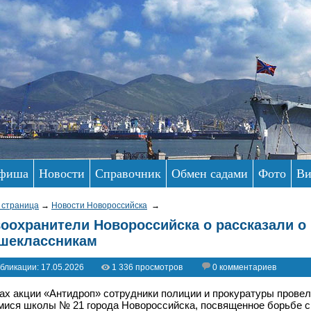
фиша
Новости
Справочник
Обмен садами
Фото
Ви
 страница
→
Новости Новороссийска
→
оохранители Новороссийска о рассказали о
шеклассникам
бликации: 17.05.2026
1 336 просмотров
0 комментариев
ах акции «Антидроп» сотрудники полиции и прокуратуры провел
ися школы № 21 города Новороссийска, посвященное борьбе 