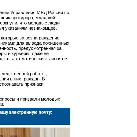
лений Управления МВД России по
ощник прокурора, младший
черкнули, что молодые люди
дуя указаниям незнакомцев.
 которые за вознаграждение
нниками для вывода похищенных
енность, предусмотренная за
еры и курьеры, даже не
дств, автоматически становятся
следственной работы,
ия в них граждан. В
спознавать признаки
вопросы и призвали молодых
и.