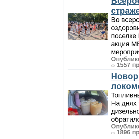
Всеро
страж
Во всеро
оздоров
поселке
акция М
мероприя
Опублико
1557 п
Новор
локом
Топливны
На днях
дизельн
обратилс
Опублико
1896 п