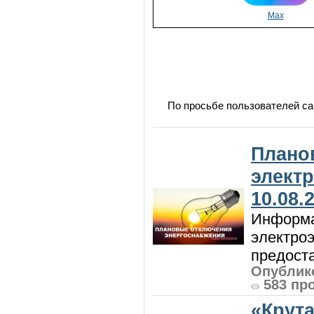
Max
По просьбе пользователей са
Плано
элект
10.08.
Информа
электроэ
предоста
Опублико
583 пр
«Крут