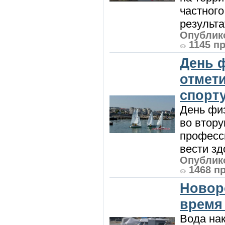
частного
результат
Опублико
1145 п
День 
отмет
спорт
День физ
во втору
професси
вести зд
Опублико
1468 п
Новор
время
Вода нак