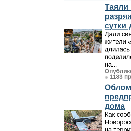
Таяли
разря
сутки
Дали све
жители «
длилась 
поделилс
на...
Опублико
1183 п
Облом
предп
дома
Как сооб
Новорос
на терри