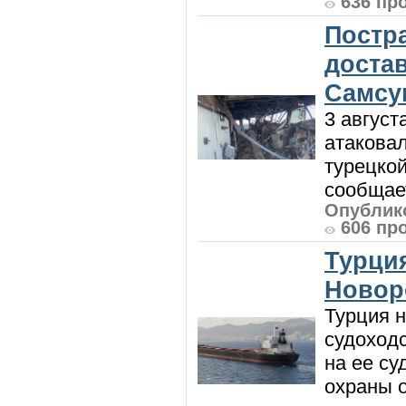
636 пр
Постр
доста
Самсу
3 август
атакова
турецкой
сообщает
Опублико
606 пр
Турция
Новор
Турция н
судоход
на ее су
охраны 