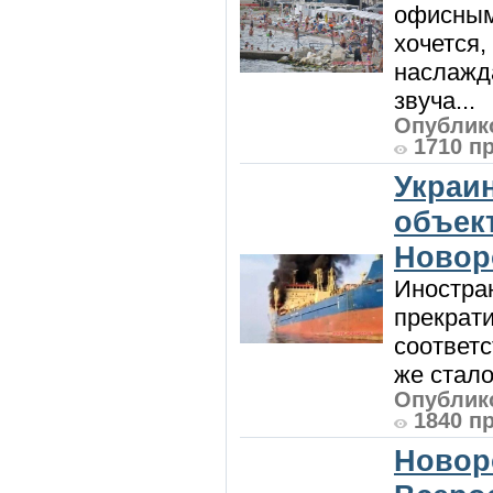
офисным
хочется,
наслажда
звуча...
Опублико
1710 п
Украи
объект
Новор
Иностра
прекрат
соответ
же стало
Опублико
1840 п
Новор