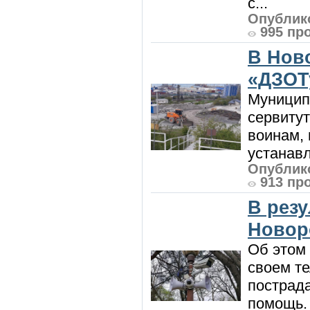
с...
Опублико
995 пр
В Нов
«ДЗОТ
Муницип
сервитут
воинам, 
устанавл
Опублико
913 пр
В рез
Новор
Об этом
своем т
пострад
помощь. 