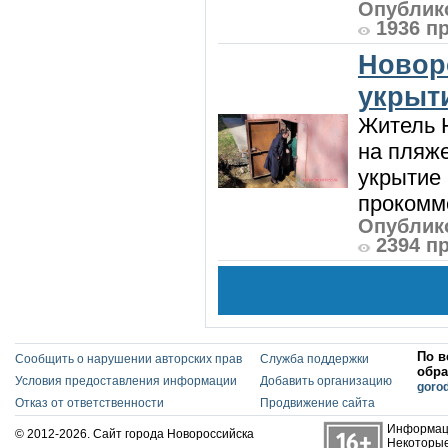
Опублико
1936 п
Новор
укрыт
Житель Н
на пляже
укрытие 
прокомме
Опублико
2394 п
По в
Сообщить о нарушении авторских прав
Служба поддержки
обра
Условия предоставления информации
Добавить организацию
goro
Отказ от ответственности
Продвижение сайта
Информаци
© 2012-2026. Сайт города Новороссийска
Некоторые