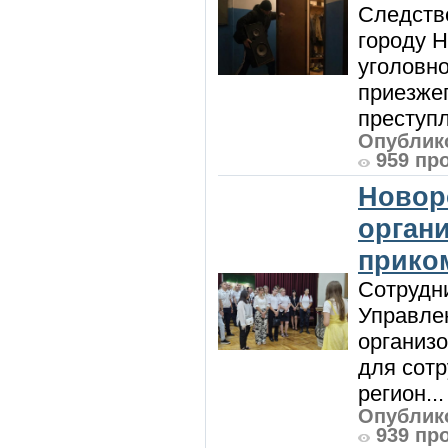
Следств
городу 
уголовно
приезжег
преступл
Опублико
959 пр
Новор
орган
прико
Сотрудни
Управле
организо
для сот
регион...
Опублико
939 пр