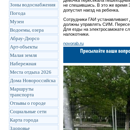
Девочка пересекала пешеходный 
Зоны водоснабжения
не спешившись. В это же время 
допустил наезд на ребенка.
Погода
Сотрудники ГАИ устанавливают д
Музеи
должны управлять СИМ. Пересека
Для езды на электросамокате сл
Водоемы, озера
налокотники.
Абрау-Дюрсо
novorab.ru
Арт-объекты
Малая земля
Набережная
Места отдыха 2026
Дома Новороссийска
Маршруты
транcпорта
Отзывы о городе
Социальные сети
Карта города
Здоровье