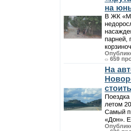
на юн
В ЖК «М
недоросл
насажде
парней, 
корзиноч
Опублико
659 пр
На ав
Новоро
стоить
Поездка
летом 20
Самый п
«Дон». Е
Опублико