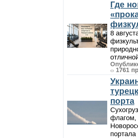
Где н
«прок
физку
8 август
физкульт
природно
отличной
Опублико
1761 п
Украи
турецк
порта
Сухогру
флагом,
Новорос
портала 