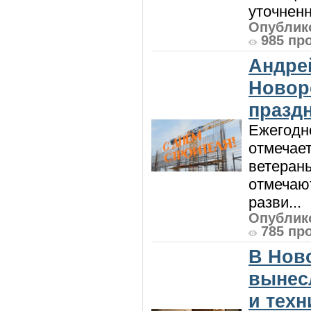
уточненн
Опублико
985 пр
Андре
Новор
празд
Ежегодно
отмечает
ветеран
отмечают
разви...
Опублико
785 пр
В Нов
вынес
и техн