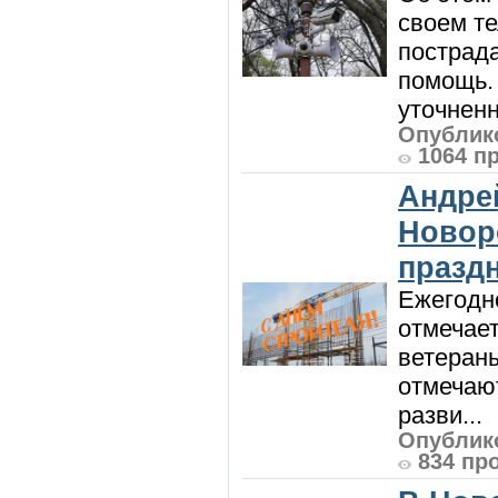
своем т
пострад
помощь. 
уточненн
Опублико
1064 п
Андре
Новор
празд
Ежегодно
отмечает
ветеран
отмечают
разви...
Опублико
834 пр