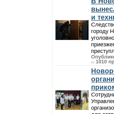
В Нов
вынес
и техн
Следств
городу 
уголовно
приезжег
преступл
Опублико
1010 п
Новор
орган
прико
Сотрудни
Управле
организо