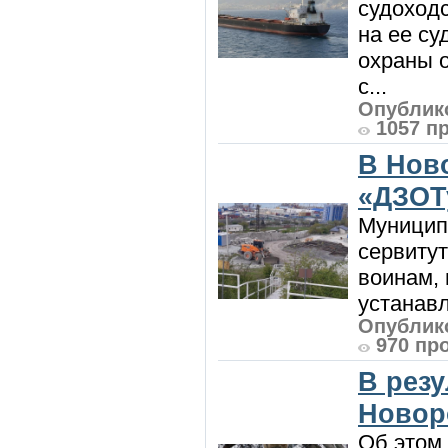
судоход
на ее су
охраны 
с...
Опублико
1057 п
В Нов
«ДЗОТ
Муницип
сервитут
воинам, 
устанавл
Опублико
970 пр
В рез
Новор
Об этом