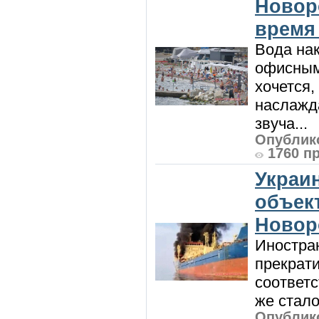
Новор
время
Вода нак
офисным
хочется,
наслажда
звуча...
Опублико
1760 п
Украи
объект
Новор
Иностра
прекрат
соответ
же стало
Опублико