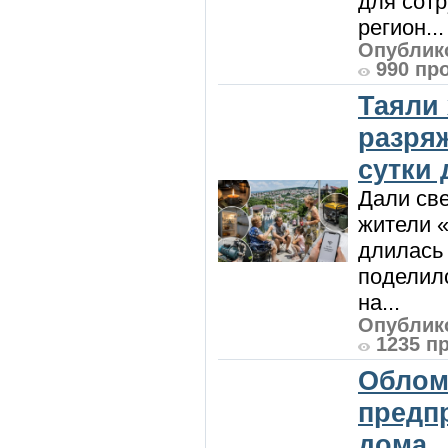
для сот
регион...
Опублико
990 пр
Таяли
разря
сутки
Дали све
жители «
длилась 
поделилс
на...
Опублико
1235 п
Облом
предп
дома