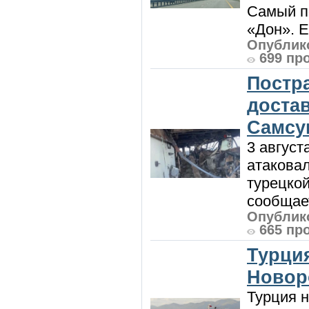
Самый п
«Дон». Е
Опублико
699 пр
Постр
доста
Самсу
3 август
атакова
турецкой
сообщает
Опублико
665 пр
Турция
Новор
Турция н