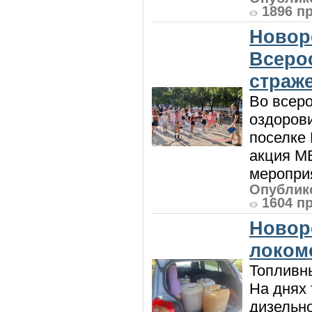
1896 п
Новор
Всеро
страж
Во всеро
оздоров
поселке
акция М
мероприя
Опублико
1604 п
Новор
локом
Топливны
На днях
дизельн