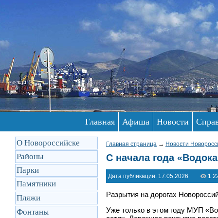
Главная
Афиша
Новости
Спра
О Новороссийске
Главная страница
→
Новости Новоросс
Районы
С начала года «Водока
Парки
Дата публикации: 17.05.2026
1 2
Памятники
Разрытия на дорогах Новороссий
Пляжи
Уже только в этом году МУП «Во
Фонтаны