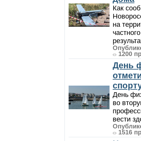
Как сооб
Новорос
на терри
частного
результат
Опублико
1200 п
День 
отмет
спорт
День физ
во втору
професси
вести зд
Опублико
1516 п