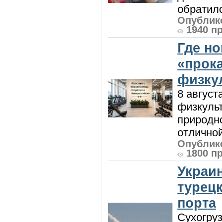
обратилс
Опублико
1940 п
Где н
«прок
физку
8 август
физкульт
природно
отличной
Опублико
1800 п
Украи
турецк
порта
Сухогру