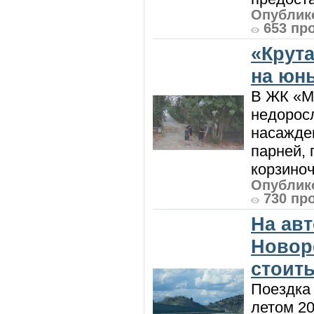
Опублико
653 пр
«Крут
на юн
В ЖК «М
недоросл
насажде
парней, 
корзиноч
Опублико
730 пр
На ав
Новоро
стоить
Поездка
летом 20