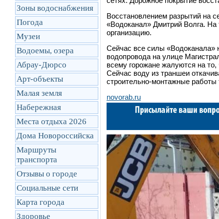
сетях. Дорожное покрытие восста
Зоны водоснабжения
Восстановлением разрытий на с
Погода
«Водоканал» Дмитрий Волга. На
организацию.
Музеи
Сейчас все силы «Водоканала» н
Водоемы, озера
водопровода на улице Магистрал
Абрау-Дюрсо
всему горожане жалуются на то,
Сейчас воду из траншеи откачив
Арт-объекты
строительно-монтажные работы т
Малая земля
novorab.ru
Набережная
Места отдыха 2026
Дома Новороссийска
Маршруты
транcпорта
Отзывы о городе
Социальные сети
Карта города
Здоровье