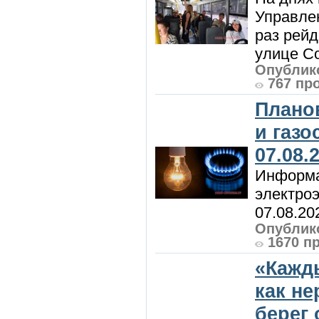
Управлен
раз рей
улице Со
Опублико
767 пр
Плано
и газ
07.08.
Информа
электроэ
07.08.20
Опублико
1670 п
«Кажд
как н
берег 