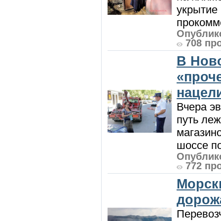
укрытие 
прокомме
Опублико
708 пр
В Нов
«проч
нацел
Вчера э
путь леж
магазин
шоссе п
Опублико
772 пр
Морск
дорож
Перевоз