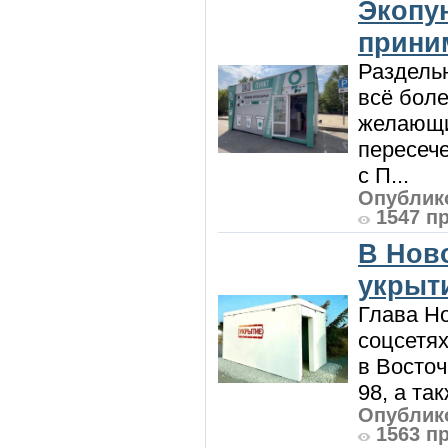
Экопу
приним
Раздель
всё боле
желающи
пересече
с П...
Опублико
1547 п
В Нов
укрыт
Глава Н
соцсетях
в Восточ
98, а та
Опублико
1563 п