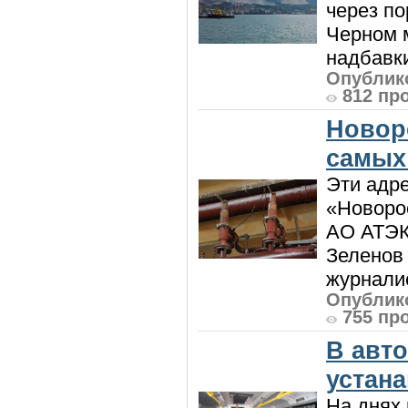
через по
Черном м
надбавки
Опублико
812 пр
Новор
самых
Эти адре
«Новорос
АО АТЭК
Зеленов 
журналис
Опублико
755 пр
В авт
устан
На днях 