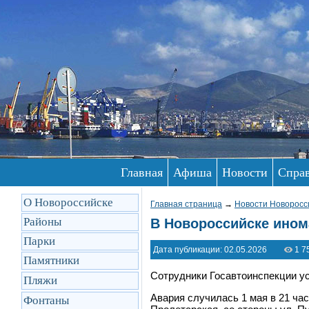
Главная
Афиша
Новости
Спра
О Новороссийске
Главная страница
→
Новости Новоросс
Районы
В Новороссийске ином
Парки
Дата публикации: 02.05.2026
1 7
Памятники
Сотрудники Госавтоинспекции у
Пляжи
Авария случилась 1 мая в 21 ча
Фонтаны