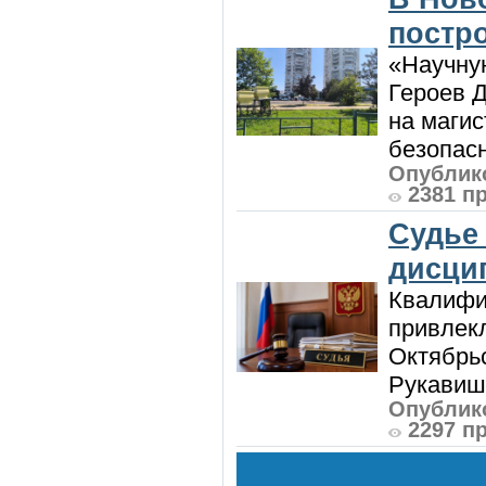
постро
«Научную
Героев Д
на магис
безопасн
Опублико
2381 п
Судье
дисци
Квалифи
привлек
Октябрь
Рукавиш
Опублико
2297 п