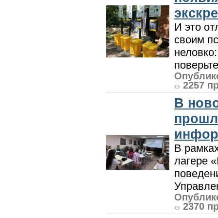
экскр
И это от
своим пс
неловко:
поверьте
Опублико
2257 п
В нов
прошл
инфор
В рамка
лагере 
поведени
Управлен
Опублико
2370 п