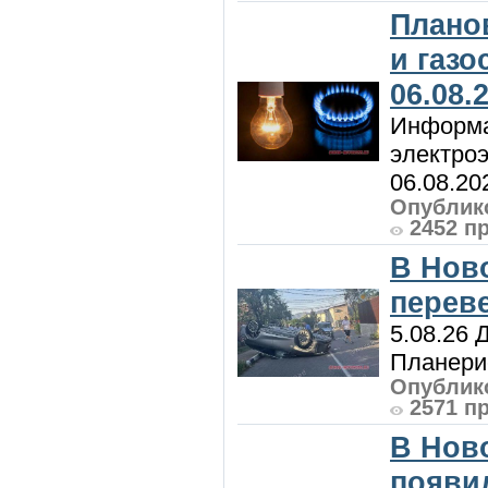
Плано
и газ
06.08.
Информа
электроэ
06.08.20
Опублико
2452 п
В Нов
перев
5.08.26 
Планерис
Опублико
2571 п
В Нов
появи