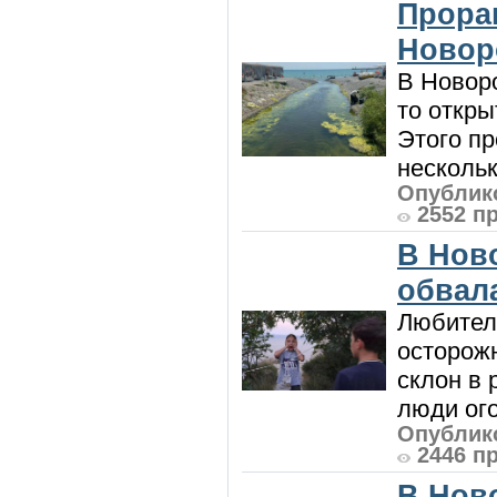
Прора
Новор
В Новоро
то откры
Этого п
нескольк
Опублико
2552 п
В Нов
обвала
Любител
осторож
склон в
люди ого
Опублико
2446 п
В Нов