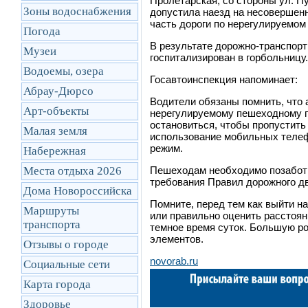
Пролетарская, со стороны ул. П
Зоны водоснабжения
допустила наезд на несовершен
часть дороги по нерегулируемом
Погода
В результате дорожно-транспор
Музеи
госпитализирован в горбольницу.
Водоемы, озера
Госавтоинспекция напоминает:
Абрау-Дюрсо
Водители обязаны помнить, что
Арт-объекты
нерегулируемому пешеходному п
остановиться, чтобы пропустить
Малая земля
использование мобильных телеф
режим.
Набережная
Места отдыха 2026
Пешеходам необходимо позаботит
требования Правил дорожного д
Дома Новороссийска
Помните, перед тем как выйти н
Маршруты
или правильно оценить расстоя
транcпорта
темное время суток. Большую р
элементов.
Отзывы о городе
novorab.ru
Социальные сети
Карта города
Здоровье