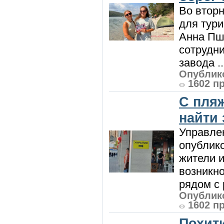
Во вторн
для тур
Анна Пш
сотрудн
завода ..
Опублико
1602 п
С пляж
найти
Управле
опублик
жители и
возникн
рядом с 
Опублико
1602 п
Похити