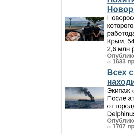
Новор
Новорос
которого
работод
Крым, 5
2,6 млн р
Опублико
1633 п
Всех 
наход
Экипаж 
После ат
от город
Delphinu
Опублико
1707 п