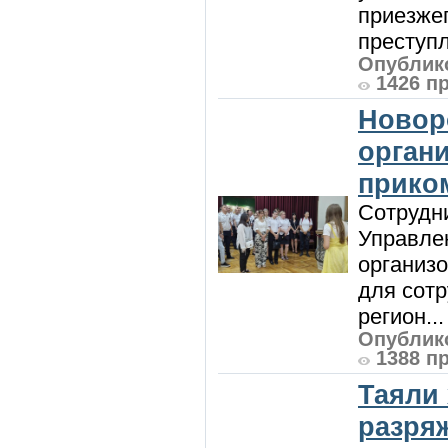
приезжег
преступл
Опублико
1426 п
Новор
орган
прико
Сотрудни
Управле
организо
для сот
регион...
Опублико
1388 п
Таяли
разря