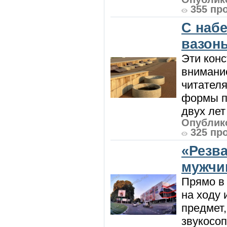
355 пр
С наб
вазон
Эти кон
внимани
читател
формы п
двух лет 
Опублико
325 пр
«Резв
мужчи
Прямо в 
на ходу 
предмет,
звукосоп