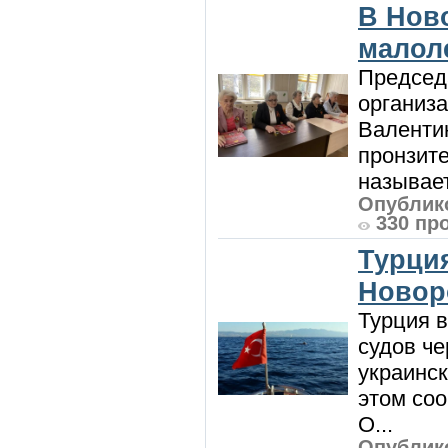
В Нов
малоле
Председ
организ
Валенти
пронзит
называет
Опублико
330 пр
Турци
Новор
Турция 
судов че
украинск
этом со
О...
Опублико