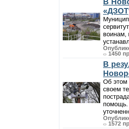
В Нов
«ДЗОТ
Муницип
сервитут
воинам, 
устанавл
Опублико
1450 п
В рез
Новор
Об этом
своем т
пострад
помощь. 
уточненн
Опублико
1572 п