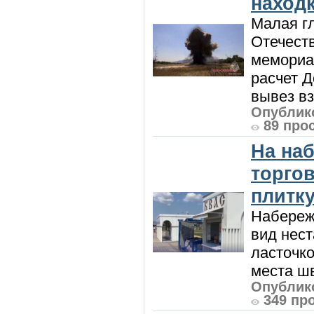
наход
Малая г
Отечест
мемориа
расчет Д
вывез вз.
Опублико
89 про
На на
торго
плитк
Набереж
вид нес
ласточко
места шв
Опублико
349 пр