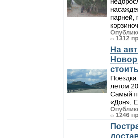
недоросл
насажде
парней, 
корзиноч
Опублико
1312 п
На ав
Новоро
стоить
Поездка
летом 20
Самый п
«Дон». Е
Опублико
1246 п
Постр
доста