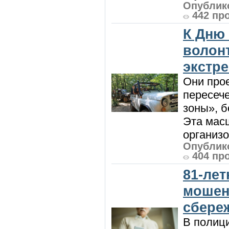
Опублико
442 пр
К Дню
волон
экстр
Они прое
пересеч
зоны», 
Эта мас
организо
Опублико
404 пр
81-ле
мошен
сбере
В полиц