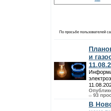
Max
По просьбе пользователей са
Плано
и газ
11.08.
Информа
электроэ
11.08.20
Опублико
93 про
В Нов