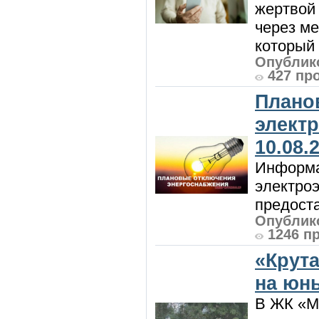
жертвой
через ме
который 
Опублико
427 пр
Плано
элект
10.08.
Информа
электроэ
предоста
Опублико
1246 п
«Крут
на юн
В ЖК «М