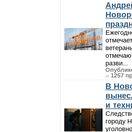
Андре
Новор
празд
Ежегодно
отмечает
ветеран
отмечают
разви...
Опублико
1257 п
В Нов
вынес
и техн
Следств
городу 
уголовно