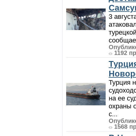
Самсу
3 август
атакова
турецкой
сообщает
Опублико
1192 п
Турция
Новор
Турция н
судоход
на ее су
охраны 
с...
Опублико
1568 п