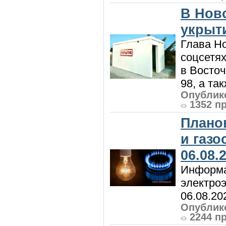
В Нов
укрыт
Глава Н
соцсетях
в Восточ
98, а та
Опублико
1352 п
Плано
и газ
06.08.
Информа
электроэ
06.08.20
Опублико
2244 п