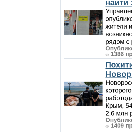
найти
Управле
опублик
жители и
возникн
рядом с 
Опублико
1386 п
Похити
Новор
Новорос
которого
работод
Крым, 5
2,6 млн р
Опублико
1409 п