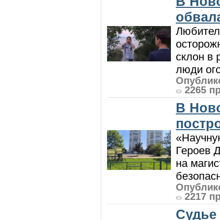
В Нов
обвала
Любител
осторож
склон в
люди ого
Опублико
2265 п
В Нов
постро
«Научную
Героев Д
на магис
безопасн
Опублико
2217 п
Судье