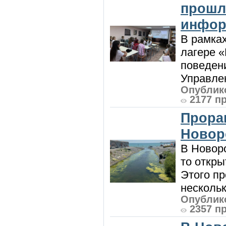
прошл
инфор
В рамка
лагере 
поведени
Управлен
Опублико
2177 п
Прора
Новор
В Новоро
то откры
Этого п
нескольк
Опублико
2357 п