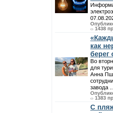
Информа
электроэ
07.08.20
Опублико
1438 п
«Кажд
как н
берег 
Во вторн
для тур
Анна Пш
сотрудн
завода ..
Опублико
1383 п
С пляж