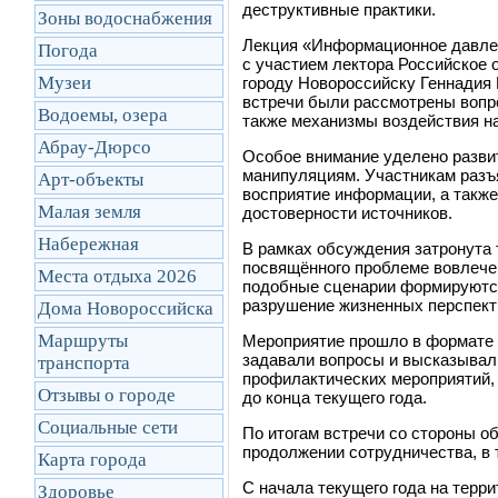
деструктивные практики.
Зоны водоснабжения
Лекция «Информационное давлен
Погода
с участием лектора Российское
Музеи
городу Новороссийску Геннадия 
встречи были рассмотрены вопр
Водоемы, озера
также механизмы воздействия н
Абрау-Дюрсо
Особое внимание уделено разви
манипуляциям. Участникам разъ
Арт-объекты
восприятие информации, а такж
Малая земля
достоверности источников.
Набережная
В рамках обсуждения затронута
посвящённого проблеме вовлече
Места отдыха 2026
подобные сценарии формируются
разрушение жизненных перспекти
Дома Новороссийска
Маршруты
Мероприятие прошло в формате о
задавали вопросы и высказывали
транcпорта
профилактических мероприятий,
Отзывы о городе
до конца текущего года.
Социальные сети
По итогам встречи со стороны о
продолжении сотрудничества, в 
Карта города
С начала текущего года на терр
Здоровье