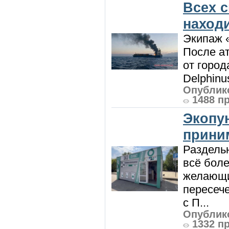
Всех 
наход
Экипаж 
После ат
от город
Delphinu
Опублико
1488 п
Экопу
приним
Раздель
всё боле
желающи
пересече
с П...
Опублико
1332 п