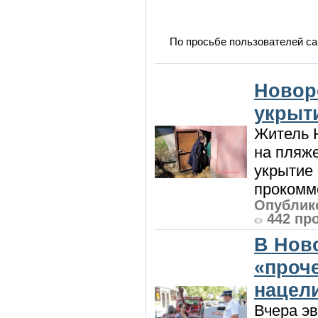
По просьбе пользователей са
Новор
укрыт
Житель Н
на пляже
укрытие 
прокомме
Опублико
442 пр
В Нов
«проч
нацел
Вчера э