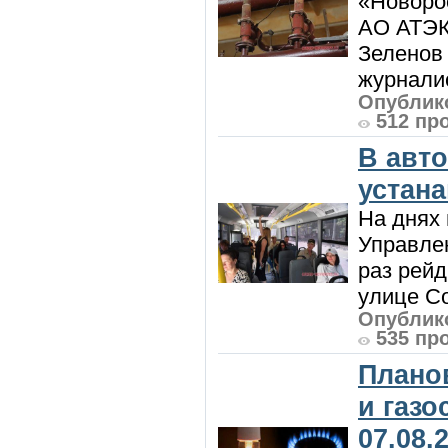
«Новорос
АО АТЭК
Зеленов 
журналис
Опублико
512 пр
В авт
устан
На днях 
Управлен
раз рей
улице Со
Опублико
535 пр
Плано
и газ
07.08.