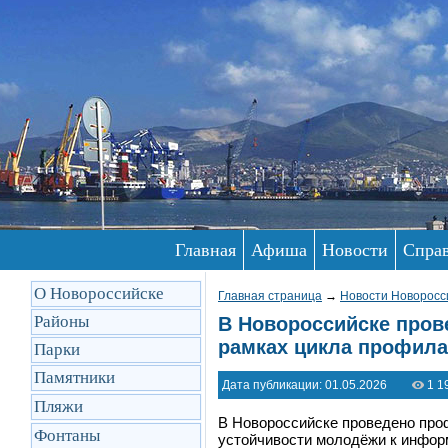
Главная
Афиша
Новости
Спра
О Новороссийске
Главная страница
→
Новости Новоросс
Районы
В Новороссийске пров
рамках цикла профила
Парки
Памятники
Дата публикации: 01.05.2026
1 1
Пляжи
В Новороссийске проведено про
Фонтаны
устойчивости молодёжи к инфор