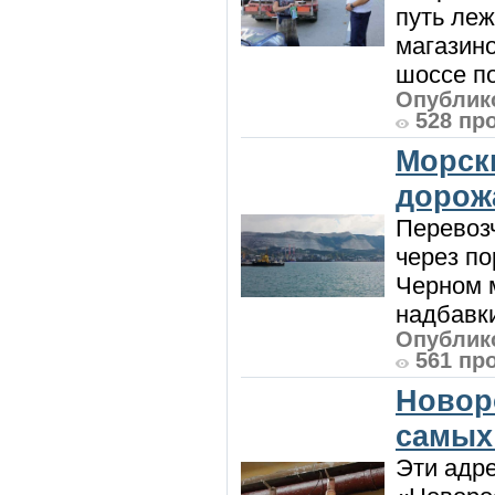
путь леж
магазин
шоссе п
Опублико
528 пр
Морск
дорож
Перевоз
через по
Черном м
надбавки
Опублико
561 пр
Новор
самых
Эти адре