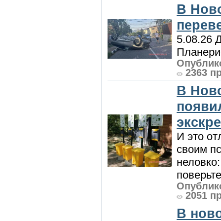
В Нов
перев
5.08.26 
Планерис
Опублико
2363 п
В Нов
появи
экскр
И это от
своим пс
неловко:
поверьте
Опублико
2051 п
В нов