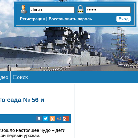
|
Регистрация
Восстановить пароль
део
Поиск
о сада № 56 и
изошло настоящее чудо – дети
вой первый урожай.