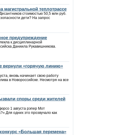
а магистральной теплотрассе
Десантников стоимостью 50,5 млн руб.
езопасности дети? На запрос
рное предупреждение
влекла к дисциплинарной
ссийска Даниила Рукавишникова.
ке вернули «горячую линию»
уста, вновь начинает свою работу
ива в Новороссийске. Несмотря на все
вызвали споры среди жителей
юрсо 1 августа рэпер Мот
?».Для одних это прозвучало как
конкурс «Большая перемена»