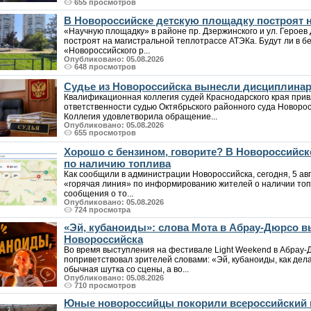
655 просмотров
В Новороссийске детскую площадку построят н
«Научную площадку» в районе пр. Дзержинского и ул. Героев 
построят на магистральной теплотрассе АТЭКа. Будут ли в б
«Новороссийского р...
Опубликовано: 05.08.2026
648 просмотров
Судье из Новороссийска вынесли дисциплина
Квалификационная коллегия судей Краснодарского края при
ответственности судью Октябрьского районного суда Новоро
Коллегия удовлетворила обращение...
Опубликовано: 05.08.2026
655 просмотров
Хорошо с бензином, говорите? В Новороссийс
по наличию топлива
Как сообщили в администрации Новороссийска, сегодня, 5 авг
«горячая линия» по информированию жителей о наличии топл
сообщения о то...
Опубликовано: 05.08.2026
724 просмотра
«Эй, кубаноиды»: слова Мота в Абрау-Дюрсо 
Новороссийска
Во время выступления на фестивале Light Weekend в Абрау-Д
поприветствовал зрителей словами: «Эй, кубаноиды, как дела
обычная шутка со сцены, а во...
Опубликовано: 05.08.2026
710 просмотров
Юные новороссийцы покорили всероссийский 