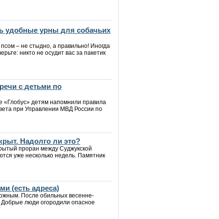
ь удобные урны для собачьих
 псом – не стыдно, а правильно! Иногда
верьте: никто не осудит вас за пакетик
речи с детьми по
ре «Глобус» детям напомнили правила
вета при Управлении МВД России по
крыт. Надолго ли это?
крытый проран между Суджукской
ются уже несколько недель. Памятник
и (есть адреса)
рожным. После обильных весенне-
. Добрые люди огородили опасное