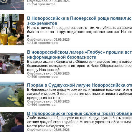
Опубликовано: 05.08.2026
354 просмотра
В Новороссийске в Пионерской роще появилис
экскрементов
И это отличный повод поговорить о том, что убирать за своим
бывает неловко: вокруг люди, кажется, что все смотрят. Но по
в...
Опубликовано: 05.08.2026
310 просмотров
В новороссийском лагере «Глобус» прошли вст
информационной безопасности
В рамках акции «Каникулы с Общественным советом» в лаге
безопасного поведения в интернете. Член Общественного со
городу Новороссийс...
Опубликовано: 05.08.2026
506 просмотров
Проран в Суджукской лагуне Новороссийска от
В Новороссийске вчера утром жители увидели наконец-то от
лагуной и морем. Этого прорытия местные активисты добива
природы из-за того,...
Опубликовано: 05.08.2026
664 просмотра
В Новороссийске горные склоны грозят обвалам
Любителям пешей прогулки по горе Колдун нужно быть осто
летних дождей склон в районе Мысхако угрожает обвалиться
место (оно находится, ес...
Опубликовано: 05.08.2026