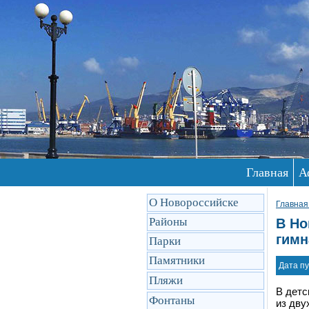
Главная
А
О Новороссийске
Главная
Районы
В Но
гимн
Парки
Памятники
Дата пу
Пляжи
В детс
Фонтаны
из дву