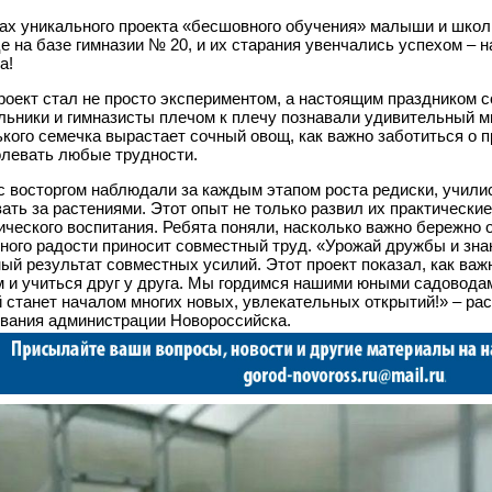
ах уникального проекта «бесшовного обучения» малыши и школ
е на базе гимназии № 20, и их старания увенчались успехом – 
а!
роект стал не просто экспериментом, а настоящим праздником 
ьники и гимназисты плечом к плечу познавали удивительный ми
кого семечка вырастает сочный овощ, как важно заботиться о п
левать любые трудности.
с восторгом наблюдали за каждым этапом роста редиски, учили
ать за растениями. Этот опыт не только развил их практически
ического воспитания. Ребята поняли, насколько важно бережно
много радости приносит совместный труд. «Урожай дружбы и знан
ый результат совместных усилий. Этот проект показал, как важ
 и учиться друг у друга. Мы гордимся нашими юными садоводам
 станет началом многих новых, увлекательных открытий!»
–
рас
вания администрации Новороссийска.