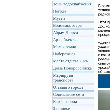
Зоны водоснабжения
В рамк
теплиц
Погода
редиск
Музеи
Этот п
Водоемы, озера
Дошкол
малень
Абрау-Дюрсо
преодо
Арт-объекты
«Дети 
Малая земля
ухажив
эколог
Набережная
и как 
реальн
Места отдыха 2026
опытом
урожай
Дома Новороссийска
образо
Маршруты
транcпорта
Отзывы о городе
Социальные сети
Карта города
Здоровье