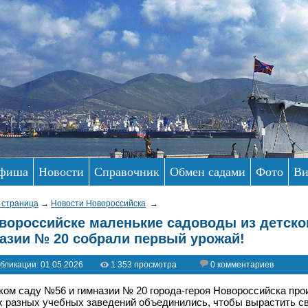
фиша
Новости
Справочник
Обмен садами
Фото
Ви
 страница
→
Новости Новороссийска
→
вороссийске маленькие садоводы из детског
азии № 20 собрали первый урожай!
бликации: 01.05.2026
1 353 просмотра
0 комментариев
ком саду №56 и гимназии № 20 города-героя Новороссийска про
х разных учебных заведений объединились, чтобы вырастить с