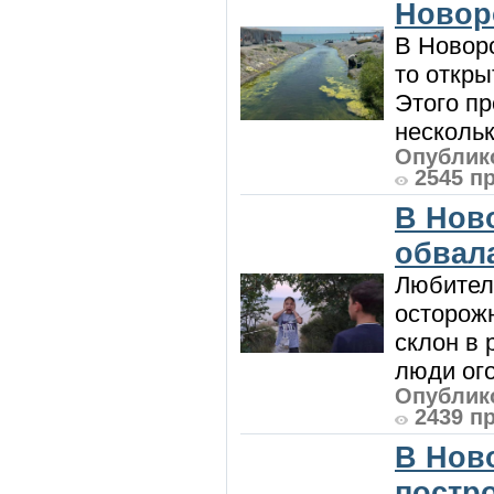
Новор
В Новоро
то откры
Этого п
нескольк
Опублико
2545 п
В Нов
обвала
Любител
осторож
склон в
люди ого
Опублико
2439 п
В Нов
постро