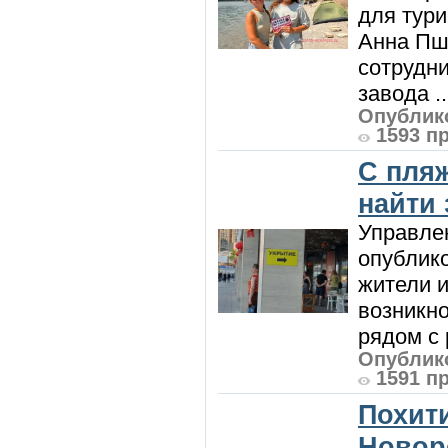
для тур
Анна Пш
сотрудн
завода ..
Опублико
1593 п
С пляж
найти
Управле
опублик
жители и
возникн
рядом с 
Опублико
1591 п
Похити
Новор