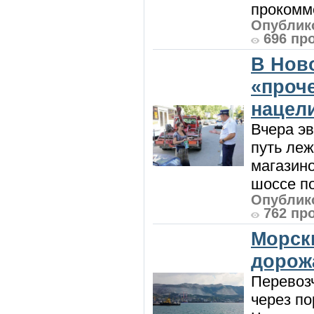
прокомме
Опублико
696 пр
В Нов
«проч
нацел
Вчера э
путь леж
магазин
шоссе п
Опублико
762 пр
Морск
дорож
Перевоз
через по