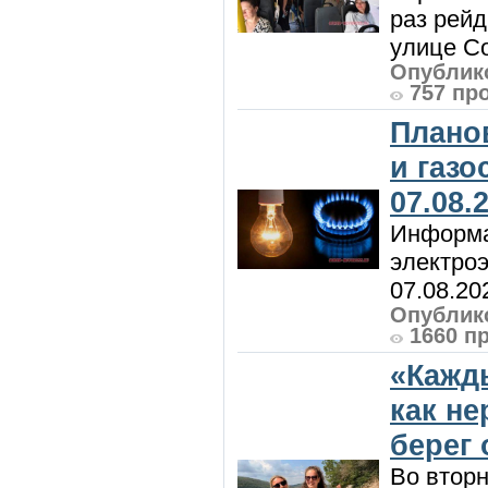
раз рей
улице Со
Опублико
757 пр
Плано
и газ
07.08.
Информа
электроэ
07.08.20
Опублико
1660 п
«Кажд
как н
берег 
Во вторн