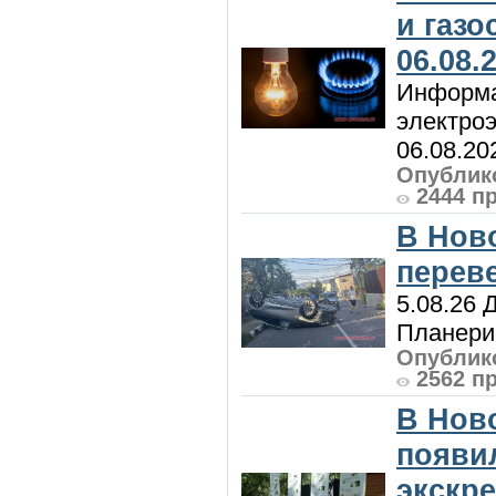
и газ
06.08.
Информа
электроэ
06.08.20
Опублико
2444 п
В Нов
перев
5.08.26 
Планерис
Опублико
2562 п
В Нов
появи
экскр