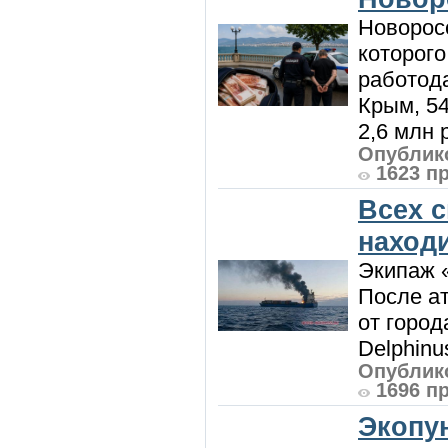
Новорос
которого
работод
Крым, 5
2,6 млн р
Опублико
1623 п
Всех 
наход
Экипаж 
После ат
от город
Delphinu
Опублико
1696 п
Экопу