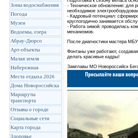
Подготовка к сезону велась осн
Зоны водоснабжения
- Техническое обновление: для 
необходимое электрооборудован
Погода
- Кадровый потенциал: сформиро
круглогодично занимается обсл
Музеи
- Работа зимой: проводилась ко
Водоемы, озера
механизмов.
Абрау-Дюрсо
После диагностики мастера МБУ 
Арт-объекты
Фонтаны уже работают, создава
делать красивые кадры!
Малая земля
Замглавы МО Новороссийск Бег
Набережная
Места отдыха 2026
Дома Новороссийска
Маршруты
транcпорта
Отзывы о городе
Социальные сети
Карта города
Здоровье