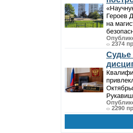
«Научную
Героев Д
на магис
безопасн
Опублико
2374 п
Судье
дисци
Квалифи
привлек
Октябрь
Рукавиш
Опублико
2290 п