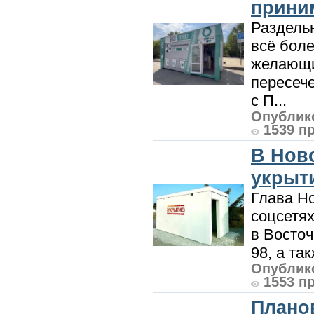
приним
Раздель
всё боле
желающи
пересече
с П...
Опублико
1539 п
В Нов
укрыт
Глава Н
соцсетях
в Восточ
98, а та
Опублико
1553 п
Плано