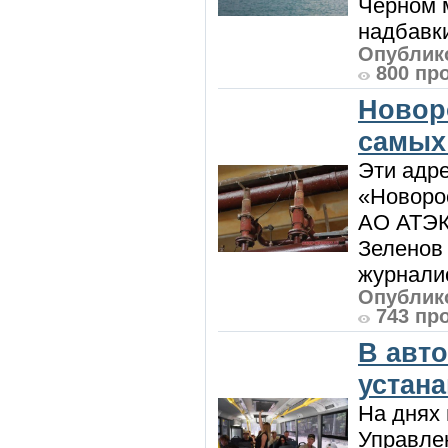
Черном м
надбавки
Опублико
800 пр
Новор
самых
Эти адре
«Новорос
АО АТЭК
Зеленов 
журналис
Опублико
743 пр
В авт
устан
На днях 
Управлен