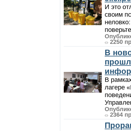
И это от
своим пс
неловко:
поверьте
Опублико
2250 п
В нов
прошл
инфор
В рамка
лагере 
поведени
Управлен
Опублико
2364 п
Прора