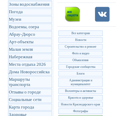
Зоны водоснабжения
Погода
Музеи
Водоемы, озера
Все категории
Абрау-Дюрсо
Новости
Арт-объекты
Строительство и ремонт
Малая земля
Фото и видео
Набережная
Объявления
Места отдыха 2026
Городские сообщества
Дома Новороссийска
Блоги
Маршруты
Администрация и
транcпорта
муниципалитет
Волонтеры и активисты
Отзывы о городе
Красота и здоровье
Социальные сети
Новости Краснодарского края
Карта города
Фотографы
Здоровье