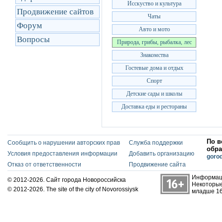
Исскуство и культура
Продвижение сайтов
Чаты
Форум
Авто и мото
Вопросы
Природа, грибы, рыбалка, лес
Знакомства
Гостевые дома и отдых
Спорт
Детские сады и школы
Доставка еды и рестораны
По в
Сообщить о нарушении авторских прав
Служба поддержки
обра
Условия предоставления информации
Добавить организацию
goro
Отказ от ответственности
Продвижение сайта
Информаци
© 2012-2026. Сайт города Новороссийска
Некоторые
© 2012-2026. The site of the city of Novorossiysk
младше 16