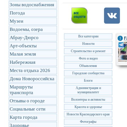
Зоны водоснабжения
Погода
Музеи
Водоемы, озера
Все категории
Абрау-Дюрсо
F
1
Новости
Арт-объекты
Строительство и ремонт
Малая земля
Фото и видео
Набережная
Объявления
Места отдыха 2026
Городские сообщества
Дома Новороссийска
Блоги
Маршруты
Администрация и
транcпорта
муниципалитет
Волонтеры и активисты
Отзывы о городе
Красота и здоровье
Социальные сети
Новости Краснодарского края
Карта города
Фотографы
Здоровье