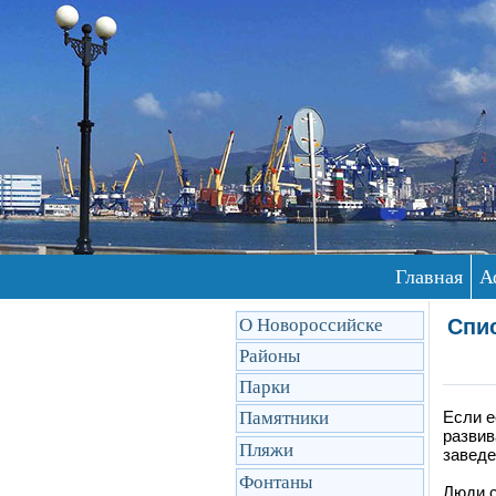
Главная
А
О Новороссийске
Спис
Районы
Парки
Памятники
Если е
развив
Пляжи
заведе
Фонтаны
Люди с