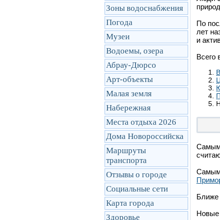
природ
Зоны водоснабжения
Погода
По пос
лет на
Музеи
и акти
Водоемы, озера
Всего 
Абрау-Дюрсо
В
Арт-объекты
Ц
Малая земля
П
Н
Набережная
Места отдыха 2026
Дома Новороссийска
Самыми
Маршруты
считаю
транcпорта
Самыми
Отзывы о городе
Примо
Социальные сети
Ближе
Карта города
Новые 
Здоровье