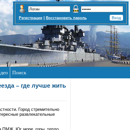
|
Регистрация
Восстановить пароль
део
Поиск
езда – где лучше жить
астности. Город стремительно
нтересные развлекательные
 ПМЖ. Юг, море, горы, тепло,