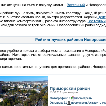
низкие цены на съем и покупку жилья –
Восточный
и Новоросси
м районе лучше жить, покупать/снимать квартиру – каждый реш
 т. к. он относительно новый, быстро разрастается. Хороши
Цент
же вполне комфортно жить, развита инфраструктура.
Восточный
 или для режима острой экономии. Новороссийский район подхо
Рейтинг лучших районов Новоросси
лее удобного поиска и выбора места проживания в Новороссий
айоны. Некоторые имеют официальные названия, другие же про
реди горожан.
г самых престижных и лучших для проживания районов Новорос
Приморский район
33 316 просмотров
Фотографий: 0
посмотреть
Отзывов: 61
посмотреть/оставить от