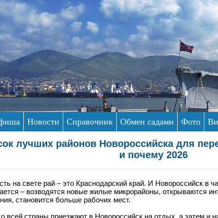
фиша
Новости
Справочник
Обмен садами
Фото
Ви
ок лучших районов Новороссийска для пере
и почему 2026
сть на свете рай – это Краснодарский край. И Новороссийск в ч
ается – возводятся новые жилые микрорайоны, открываются и
ния, становится больше рабочих мест.
о всей страны приезжают в Новороссийск на отдых, а затем и на