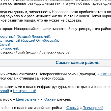
а не оставляют равнодушными тех, кто уже побывал здесь одн
ледним данным, численность Новороссийска приближается к по
зад звучало в 2 раза меньшее число. И это не конец. Такой бур
вное развитие города, что не может не радовать.
в городе Новороссийске насчитывается 5 внутригородских район
осточный (бывший Ленинский)
.
ентральный (бывший Октябрьский)
.
Южный
риморский.
овороссийский (входят 7 сельских округов).
Самые-самые районы
 чистыми считаются Новороссийский район (пригород) и
Южны
тся села и станицы за чертой города.
 развитыми в плане инфраструктуры, мест отдыха и развлече
рский
и
Центральный
.
 к морю –
Центральный
и
Южный
районы.
районы в плане активной застройки –
Южный
и
Приморский
.