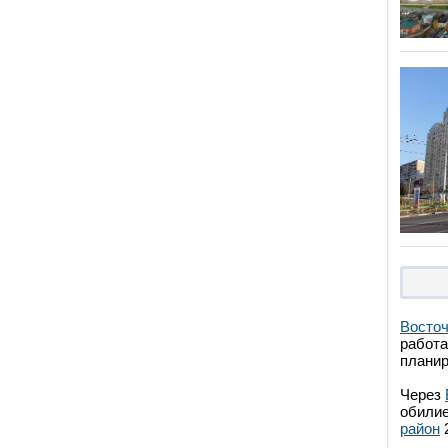
Восточ
работа
планир
Через
обилие
район
2