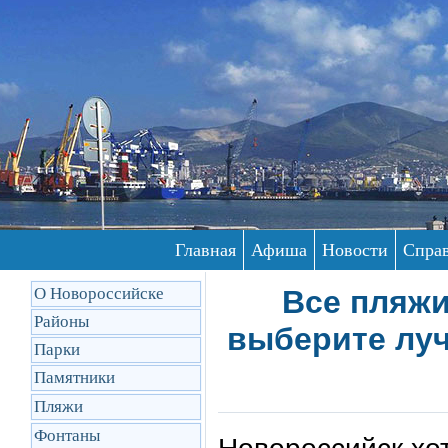
Главная
Афиша
Новости
Спра
О Новороссийске
Все пляжи
Районы
выберите луч
Парки
Памятники
Пляжи
Фонтаны