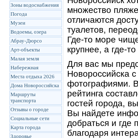
Новороссийск хот
Зоны водоснабжения
множество пляже
Погода
отличаются дост
Музеи
туалетов, переод
Водоемы, озера
Где-то море чище,
Абрау-Дюрсо
крупнее, а где-то
Арт-объекты
Малая земля
Для вас мы пред
Набережная
Новороссийска с
Места отдыха 2026
фотографиями. В
Дома Новороссийска
рейтинга составл
Маршруты
транcпорта
гостей города, в
Отзывы о городе
Вы найдете инфо
Социальные сети
добраться и где 
Карта города
благодаря интер
Здоровье