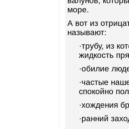
валунов, котор
море.
А вот из отриц
называют:
·трубу, из к
жидкость пря
·обилие люд
·частые наш
спокойно пол
·хождения бр
·ранний захо