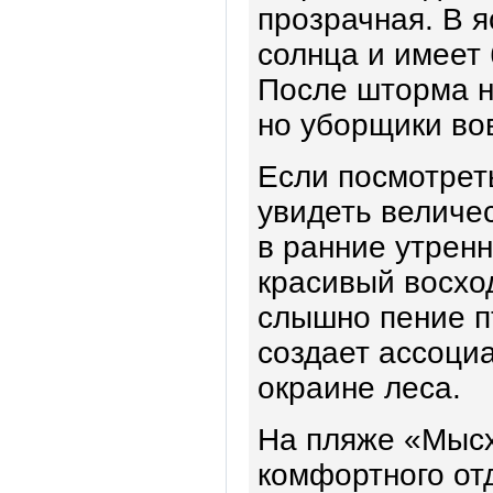
прозрачная. В я
солнца и имеет
После шторма н
но уборщики во
Если посмотрет
увидеть величе
в ранние утрен
красивый восход
слышно пение пт
создает ассоци
окраине леса.
На пляже «Мысх
комфортного от