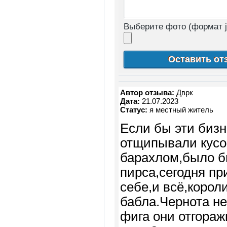
Выберите фото (формат j
Автор отзыва:
Дврк
Дата:
21.07.2023
Статус:
я местный житель
Если бы эти биз
отщипывали кусо
барахлом,было б
пирса,сегодня пр
себе,и всё,корол
бабла.Чернота не
фига они отгора