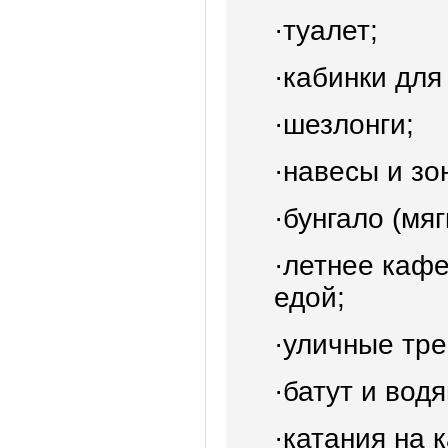
·туалет;
·кабинки для
·шезлонги;
·навесы и зо
·бунгало (мя
·летнее кафе
едой;
·уличные тр
·батут и вод
·катания на 