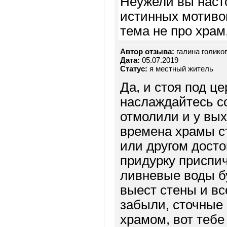
Неужели вы наст
истинных мотивов
тема не про храм
Автор отзыва:
галина голико
Дата:
05.07.2019
Статус:
я местный житель
Да, и стоя под ц
наслаждайтесь с
отмолили и у вых
времена храмы с
или другом досто
придурку приспич
ливневые воды бу
выест стены и вс
забыли, сточные 
храмом, вот тебе