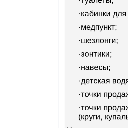
·туалеты;
·кабинки для
·медпункт;
·шезлонги;
·зонтики;
·навесы;
·детская вод
·точки прода
·точки прод
(круги, купал