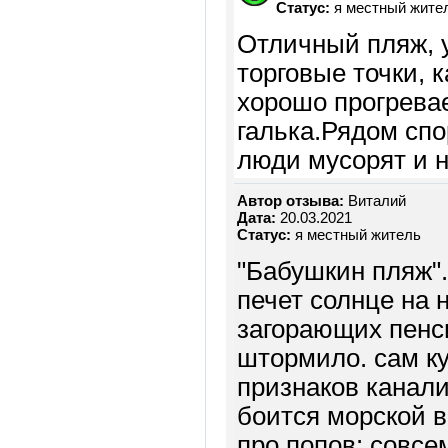
Статус:
я местный жите
Отличный пляж, 
торговые точки, 
хорошо прогрева
галька.Рядом спо
люди мусорят и н
Автор отзыва:
Виталий
Дата:
20.03.2021
Статус:
я местный житель
"Бабушкин пляж".
печет солнце на 
загорающих пенси
штормило. сам ку
признаков канали
боится морской в
про попов: совсе