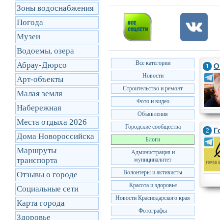
Зоны водоснабжения
Погода
Музеи
Водоемы, озера
Все категории
Абрау-Дюрсо
О
1
Новости
Арт-объекты
Строительство и ремонт
Малая земля
Фото и видео
Набережная
Объявления
Места отдыха 2026
Городские сообщества
Г
2
Дома Новороссийска
Блоги
Маршруты
Администрация и
транcпорта
муниципалитет
Волонтеры и активисты
Отзывы о городе
Красота и здоровье
Социальные сети
Новости Краснодарского края
Карта города
Фотографы
Здоровье