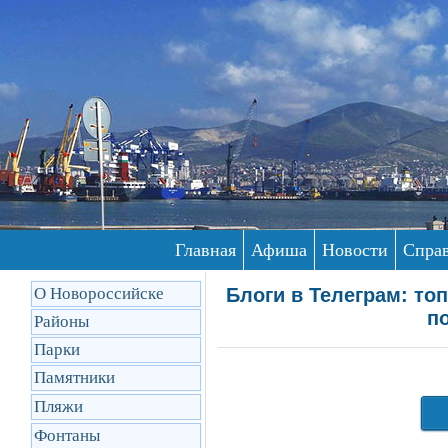
Главная
Афиша
Новости
Спра
О Новороссийске
Блоги в Телеграм: то
п
Районы
Парки
Памятники
Пляжи
Фонтаны