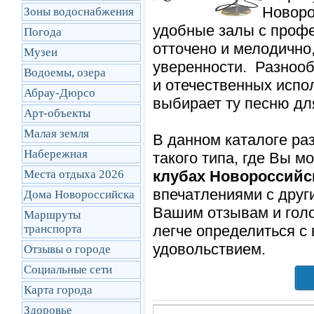
Новоро
Зоны водоснабжения
удобные залы с профе
Погода
отточено и мелодично
Музеи
уверенности. Разнооб
Водоемы, озера
и отечественных испо
Абрау-Дюрсо
выбирает ту песню дл
Арт-объекты
Малая земля
В данном каталоге р
Набережная
такого типа, где Вы м
Места отдыха 2026
клубах Новороссийс
впечатлениями с друг
Дома Новороссийска
Вашим отзывам и голо
Маршруты
транcпорта
легче определиться с
удовольствием.
Отзывы о городе
Социальные сети
Карта города
Здоровье