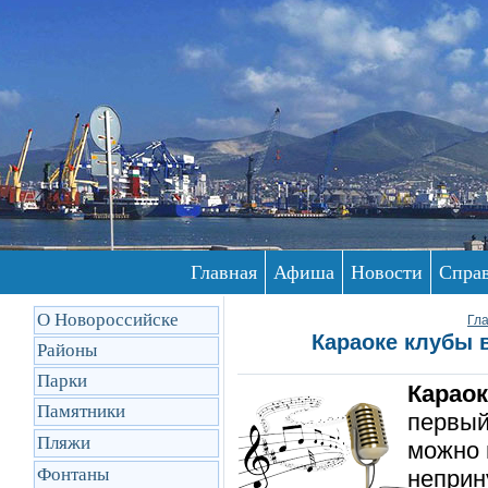
Главная
Афиша
Новости
Спра
О Новороссийске
Гл
Караоке клубы в
Районы
Парки
Караок
Памятники
первый
Пляжи
можно 
Фонтаны
неприн