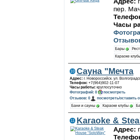
Адрес:
пер. Ма
Телефо
Часы р
Фотогра
Отзывов
Бары
Рес
Караоке клу
Сауна "Мечта
10
Адрес:
г. Новороссийск. ул. Волгоградск
Телефон:
+7(964)902-11-07
Часы работы:
круглосуточно
Фотографий: 0
посмотреть
Отзывов: 0
посмотреть/оставить 
Бани и сауны
Караоке клубы
Б
Karaoke & Ste
11
Адрес:
Телефо