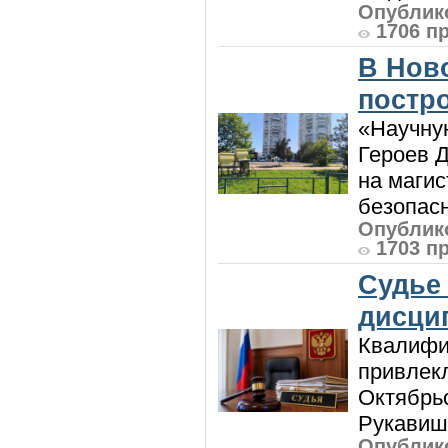
Опублико
1706 п
В Нов
постро
«Научную
Героев Д
на магис
безопасн
Опублико
1703 п
Судье
дисци
Квалифи
привлек
Октябрь
Рукавиш
Опублико