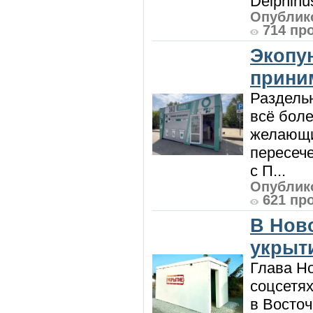
Delphinu
Опублико
714 пр
Экопу
приним
Раздель
всё боле
желающи
пересече
с П...
Опублико
621 пр
В Нов
укрыт
Глава Н
соцсетях
в Восточ