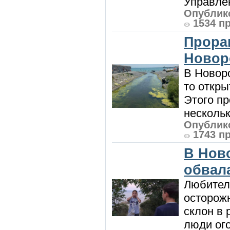
Управлен
Опублико
1534 п
Прора
Новор
В Новоро
то откры
Этого п
нескольк
Опублико
1743 п
В Нов
обвала
Любител
осторож
склон в
люди ого