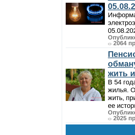
05.08.
Информа
электроэ
05.08.20
Опублико
2064 п
Пенси
обман
жить и
В 54 год
жилья. 
жить, пр
ее истор
Опублико
2025 п