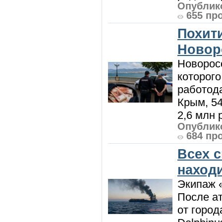
Опублико
655 пр
Похити
Новор
Новорос
которого
работод
Крым, 5
2,6 млн р
Опублико
684 пр
Всех 
наход
Экипаж 
После ат
от город