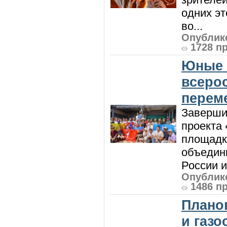
одних эт
во...
Опублико
1728 п
Юные 
всеро
перем
Заверши
проекта 
площадк
объедин
России и 
Опублико
1486 п
Плано
и газ