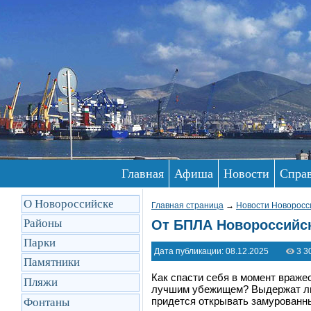
Главная
Афиша
Новости
Спра
О Новороссийске
Главная страница
→
Новости Новоросс
Районы
От БПЛА Новороссийск
Парки
Дата публикации: 08.12.2025
3 3
Памятники
Как спасти себя в момент вражес
Пляжи
лучшим убежищем? Выдержат ли 
придется открывать замурованн
Фонтаны