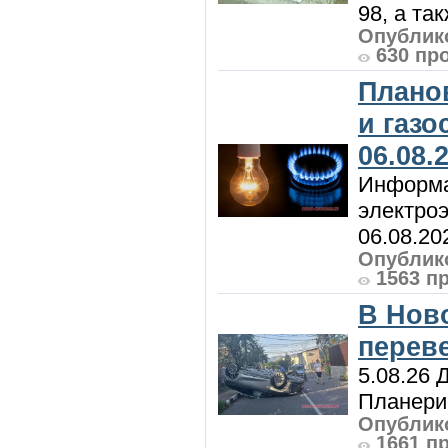
98, а та
Опублико
630 пр
Плано
и газ
06.08.
Информа
электроэ
06.08.20
Опублико
1563 п
В Нов
перев
5.08.26 
Планерис
Опублико
1661 п