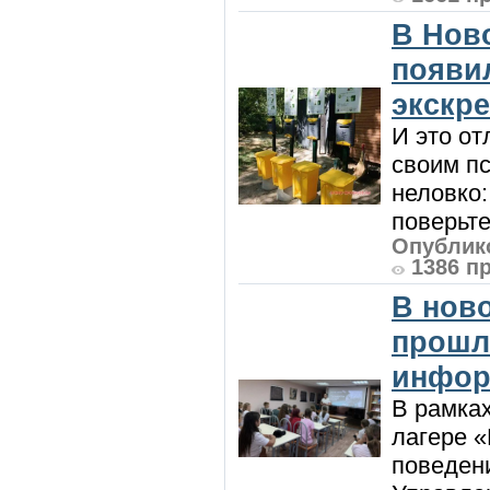
В Нов
появи
экскр
И это от
своим пс
неловко:
поверьте
Опублико
1386 п
В нов
прошл
инфор
В рамка
лагере 
поведени