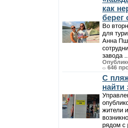
как н
берег 
Во вторн
для тур
Анна Пш
сотрудн
завода ..
Опублико
646 пр
С пляж
найти
Управле
опублик
жители и
возникн
рядом с 