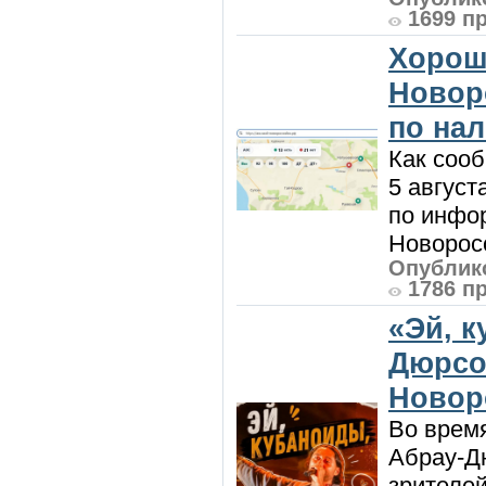
1699 п
Хорош
Новор
по на
Как сооб
5 август
по инфо
Новоросс
Опублико
1786 п
«Эй, к
Дюрсо
Новор
Во врем
Абрау-Д
зрителей