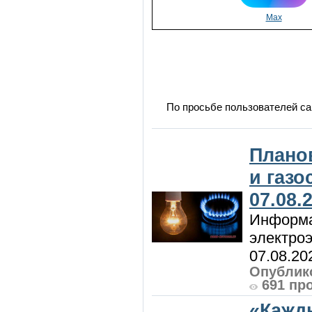
Max
По просьбе пользователей са
Плано
и газ
07.08.
Информа
электроэ
07.08.20
Опублико
691 пр
«Кажд