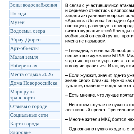
Зоны водоснабжения
В связи с участившимися атакам
и серьезно отнестись к вопроса
Погода
задали актуальные вопросы осн
«Архангел Легион» Геннадию Ар
Музеи
операцию, развернув в пригород
Водоемы, озера
визита журналистской бригады н
мобильной огневой группы прот
Абрау-Дюрсо
имена не называем.
Арт-объекты
– Геннадий, в ночь на 25 ноября
неприятное жужжание БПЛА. Мил
Малая земля
я до сих пор не в укрытии, а в 
Набережная
и хочу исправиться. Итак, жужжи
Места отдыха 2026
– Если жужжит, значит, где-то у
жизнь своих близких. Нужно как 
Дома Новороссийска
туалете, главное – подальше от
Маршруты
– Есть мнение, что лучше прята
транcпорта
– Ни в коем случае не нужно эт
Отзывы о городе
лестничный пролет. При сильном
Социальные сети
– Многие жители МКД боятся нах
Карта города
– Однозначно нужно уходить с в
Здоровье