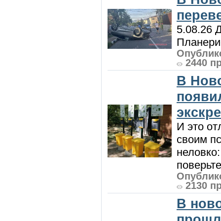
перев
5.08.26 
Планерис
Опублико
2440 п
В Нов
появи
экскр
И это от
своим пс
неловко:
поверьте
Опублико
2130 п
В нов
прошл