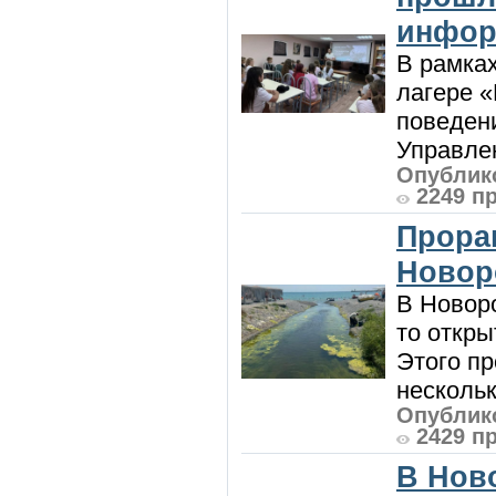
инфор
В рамка
лагере 
поведени
Управлен
Опублико
2249 п
Прора
Новор
В Новоро
то откры
Этого п
нескольк
Опублико
2429 п
В Нов