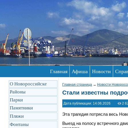
Главная
Афиша
Новости
Спра
О Новороссийске
Главная страница
→
Новости Новоросс
Районы
Стали известны подро
Парки
Дата публикации: 14.06.2026
2 6
Памятники
Эта трагедия потрясла весь Но
Пляжи
Выезд на полосу встречного дв
Фонтаны