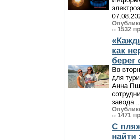
электроэ
07.08.20
Опублико
1532 п
«Кажд
как н
берег 
Во вторн
для тур
Анна Пш
сотрудн
завода ..
Опублико
1471 п
С пляж
найти