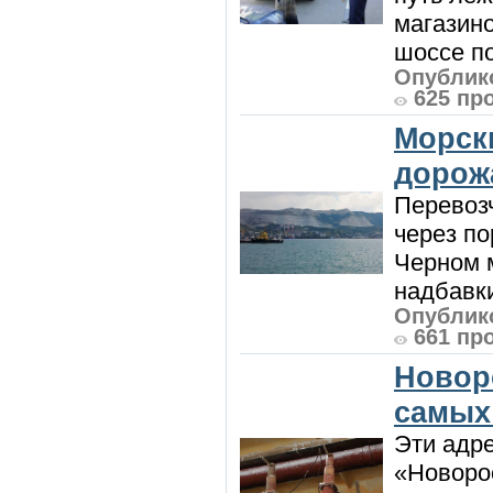
магазин
шоссе п
Опублико
625 пр
Морск
дорож
Перевоз
через по
Черном м
надбавки
Опублико
661 пр
Новор
самых
Эти адре
«Новорос