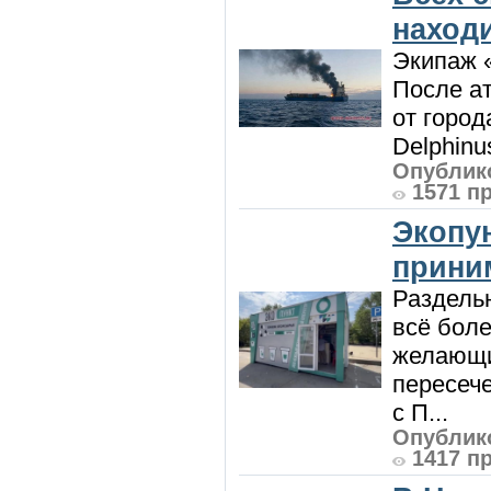
наход
Экипаж 
После ат
от город
Delphinu
Опублико
1571 п
Экопу
приним
Раздель
всё боле
желающи
пересече
с П...
Опублико
1417 п