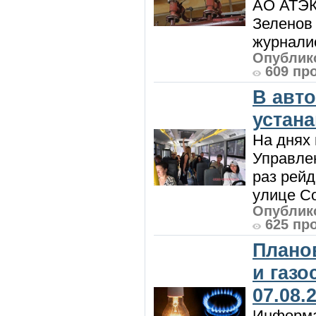
АО АТЭК
Зеленов 
журналис
Опублико
609 пр
В авт
устан
На днях 
Управлен
раз рей
улице Со
Опублико
625 пр
Плано
и газ
07.08.
Информа