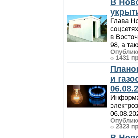
В Нов
укрыт
Глава Н
соцсетях
в Восточ
98, а та
Опублико
1431 п
Плано
и газ
06.08.
Информа
электроэ
06.08.20
Опублико
2323 п
В Нов