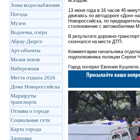
исходом.
Зоны водоснабжения
13 июня года в 16 часов 45 мину
Погода
двигаясь по автодороге «Дон» на
Новороссийска, по предварител
Музеи
столкновение с автомобилями Mit
Водоемы, озера
В результате дорожно-транспорт
Абрау-Дюрсо
скончался на месте ДТП.
Арт-объекты
Комментарии начальника отдела
подполковника полиции Сергея Ч
Малая земля
Город потерял Евгения Кушпел
Набережная
Места отдыха 2026
Дома Новороссийска
Маршруты
транcпорта
Отзывы о городе
Социальные сети
Карта города
Здоровье