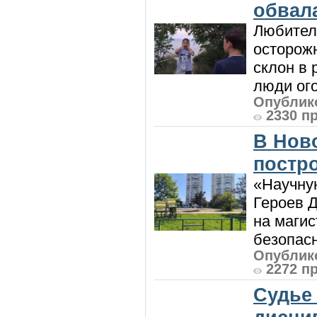
обвала
Любител
осторож
склон в
люди ого
Опублико
2330 п
В Нов
постро
«Научную
Героев Д
на магис
безопасн
Опублико
2272 п
Судье