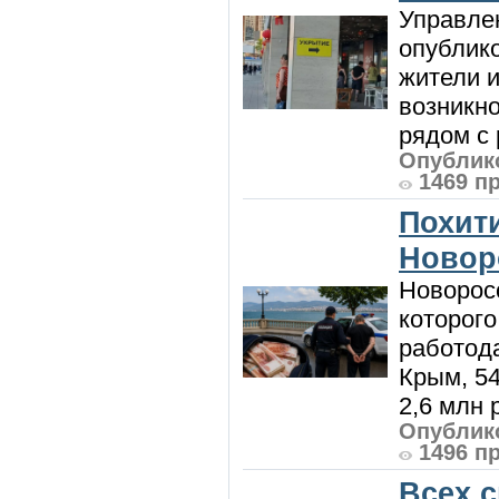
Управле
опублик
жители и
возникн
рядом с 
Опублико
1469 п
Похити
Новор
Новорос
которого
работод
Крым, 5
2,6 млн р
Опублико
1496 п
Всех 