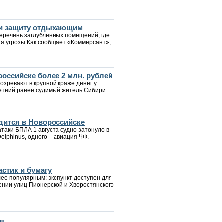
йти защиту отдыхающим
еречень заглубленных помещений, где
ия угрозы.Как сообщает «Коммерсант»,
российске более 2 млн. рублей
озревают в крупной краже денег у
летний ранее судимый житель Сибири
дится в Новороссийске
таки БПЛА 1 августа судно затонуло в
Delphinus, одного – авиация ЧФ.
стик и бумагу
лее популярным: экопункт доступен для
ении улиц Пионерской и Хворостянского
ия