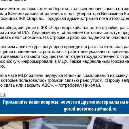
ким жителям тоже сложно бороться за выполнение закона о тишин
ели Южного района обратились в чат губернатора Вениамина Ко
тройщика ЖК «Барса». Городская администрация пока этого сдел
ссийцы, живущие в ЖК «Черноморский» напротив стройки, расс
мя атаки БПЛА. Ужасный шум, «бацанье» бетононасоса, гул пр
овать себя спокойно. На стройке и рабочих подвергали опасност
лением архитектуры регулярно проводится разъяснительная ра
щении проведения строительных работ вне указанного времени
триваемого объекта осуществляет отдел государственного строи
ссийску», информировали в МЦУ. Также недовольным горожана
ию.
о в чате МЦУ житель переулка Ильский пожаловался на смену
 которые пользовались громкой связью рано утром. «Прошу за
ю связь или закрыть АЗС»,
–
потребовал Николай.
b.ru