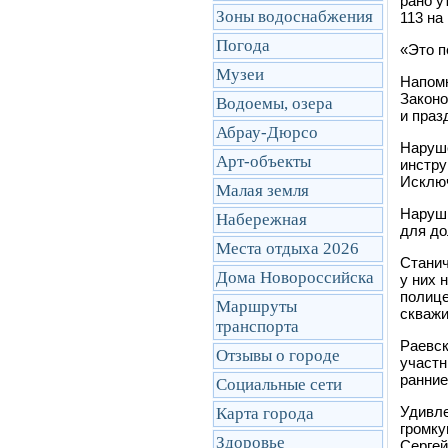
рано у
Зоны водоснабжения
113 на
Погода
«Это п
Музеи
Напомн
Законо
Водоемы, озера
и праз
Абрау-Дюрсо
Наруше
Арт-объекты
инстру
Исключ
Малая земля
Наруш
Набережная
для до
Места отдыха 2026
Станич
Дома Новороссийска
у них 
полице
Маршруты
скважи
транcпорта
Раевск
Отзывы о городе
участн
ранние
Социальные сети
Удивле
Карта города
громку
Здоровье
Сергей