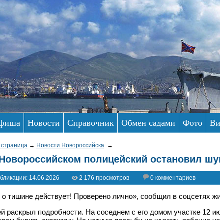
фиша
Новости
Справочник
Обмен садами
Фото
Ви
 страница
→
Новости Новороссийска
→
Новороссийском полицейский остановил ш
бликации: 14.06.2026
2 176 просмотров
0 комментариев
 о тишине действует! Проверено лично», сообщил в соцсетях ж
й раскрыл подробности. На соседнем с его домом участке 12 ию