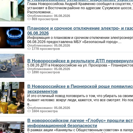
Глава Новороссийска Андрей Кравченко сообщил в соцсетях,
установят в Восточном районе по адресам: Сухумское шоссе, 8
Расположени...
Опубликовано: 06.08.2026
869 просмотров
Плановое и срочное отключение электро- и га
06.08.2026
Информация о плановом и срочном отключении электроэнерг
06.08.2026 предоставлена МБУ «Безопасный город»....
Опубликовано: 05.08.2026
1778 просмотров
В Новороссийске в результате ДТП перевернул
5.08.26 ДТП в Новороссийске на ул. Прохорова – Планеристов. 
Опубликовано: 05.08.2026
1890 просмотров
В Новороссийске в Пионерской роще появилис
экскрементов
И это отличный повод поговорить о том, что убирать за своим
бывает неловко: вокруг люди, кажется, что все смотрят. Но по
в...
Опубликовано: 05.08.2026
1604 просмотра
В новороссийском лагере «Глобус» прошли вст
информационной безопасности
В рамках акции «Каникулы с Общественным советом» в лаге