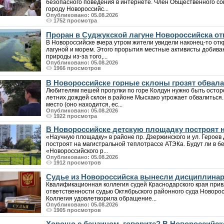
безопасного поведения в интернете. Член Общественного со
городу Новороссийс...
Опубликовано: 05.08.2026
1752 просмотра
Проран в Суджукской лагуне Новороссийска от
В Новороссийске вчера утром жители увидели наконец-то от
лагуной и морем. Этого прорытия местные активисты добива
природы из-за того,...
Опубликовано: 05.08.2026
1966 просмотров
В Новороссийске горные склоны грозят обвалам
Любителям пешей прогулки по горе Колдун нужно быть осто
летних дождей склон в районе Мысхако угрожает обвалиться
место (оно находится, ес...
Опубликовано: 05.08.2026
1922 просмотра
В Новороссийске детскую площадку построят н
«Научную площадку» в районе пр. Дзержинского и ул. Героев 
построят на магистральной теплотрассе АТЭКа. Будут ли в б
«Новороссийского р...
Опубликовано: 05.08.2026
1912 просмотров
Судье из Новороссийска вынесли дисциплина
Квалификационная коллегия судей Краснодарского края при
ответственности судью Октябрьского районного суда Новоро
Коллегия удовлетворила обращение...
Опубликовано: 05.08.2026
1905 просмотров
Хорошо с бензином, говорите? В Новороссийс