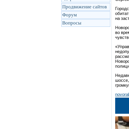
Продвижение сайтов
Городс
обитат
Форум
на зас
Вопросы
Новоро
во вре
чувств
«Управ
недопу
рассма
Новоро
полиц
Недавн
шоссе,
громку
novora