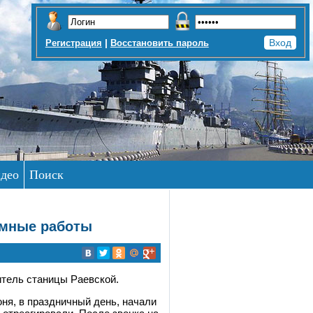
|
Регистрация
Восстановить пароль
део
Поиск
умные работы
итель станицы Раевской.
ня, в праздничный день, начали