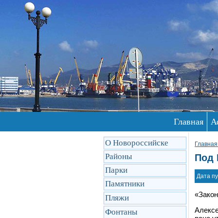
Главная
А
О Новороссийске
Главная
Районы
Под 
Парки
Дата пу
Памятники
«Закон
Пляжи
Алексе
Фонтаны