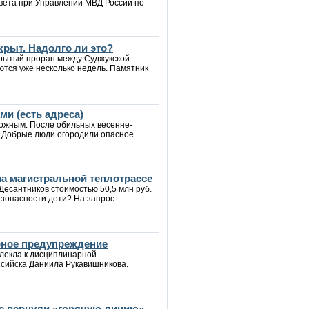
вета при Управлении МВД России по
крыт. Надолго ли это?
крытый проран между Суджукской
ются уже несколько недель. Памятник
и (есть адреса)
рожным. После обильных весенне-
. Добрые люди огородили опасное
а магистральной теплотрассе
Десантников стоимостью 50,5 млн руб.
езопасности дети? На запрос
рное предупреждение
влекла к дисциплинарной
ссийска Даниила Рукавишникова.
ке вернули «горячую линию»