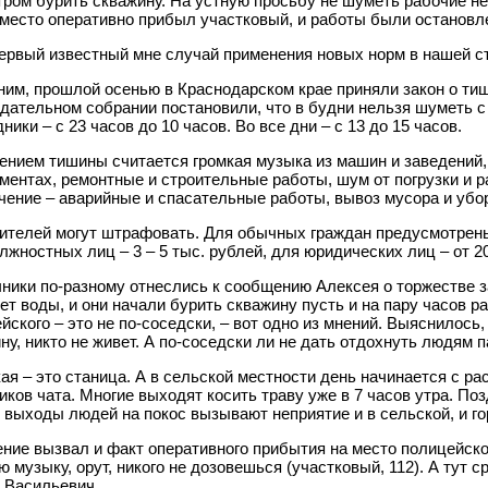
тром бурить скважину. На устную просьбу не шуметь рабочие не
 место оперативно прибыл участковый, и работы были остановл
ервый известный мне случай применения новых норм в нашей ст
им, прошлой осенью в Краснодарском крае приняли закон о ти
дательном собрании постановили, что в будни нельзя шуметь с 
дники – с 23 часов до 10 часов. Во все дни – с 13 до 15 часов.
нием тишины считается громкая музыка из машин и заведений,
ментах, ремонтные и строительные работы, шум от погрузки и ра
ение – аварийные и спасательные работы, вывоз мусора и убор
ителей могут штрафовать. Для обычных граждан предусмотре
лжностных лиц – 3 – 5 тыс. рублей, для юридических лиц – от 20
ники по-разному отнеслись к сообщению Алексея о торжестве з
нет воды, и они начали бурить скважину пусть и на пару часов 
йского – это не по-соседски,
–
вот одно из мнений. Выяснилось, 
ну, никто не живет. А по-соседски ли не дать отдохнуть людям 
ая – это станица. А в сельской местности день начинается с ра
иков чата. Многие выходят косить траву уже в 7 часов утра. П
 выходы людей на покос вызывают неприятие и в сельской, и го
ние вызвал и факт оперативного прибытия на место полицейск
ю музыку, орут, никого не дозовешься (участковый, 112). А тут 
 Васильевич.