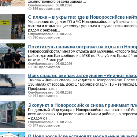
хозяйственного отдела завода ...
Опубликовано: 06.08.2026
886 просмотров
С пляжа – в укрытие: где в Новороссийске на
Управление по делам ГО и ЧС Новороссийска опубликовало п
жители и отдыхающие смогут укрыться в случае возникновен
рядом с рекреац...
Опубликовано: 06.08.2026
890 просмотров
Похититель налички потратил на отдых в Ново
Новороссийск стал местом отдыха для мужчины, которого под
работодателя.Как сообщили в МВД по Республике Крым, 54-
похитил 2,6 млн руб...
Опубликовано: 06.08.2026
918 просмотров
Всех спасли: экипаж затонувшей «Янины» нахо
Экипаж «Янины» спасен, находится в Новороссийске. После а
130 милях от города. Всех 17 моряков спасли: 16 – теплоход 
Профсоюз выпл...
Опубликовано: 06.08.2026
974 просмотра
Экопункт в Новороссийске снова принимает пла
Раздельный сбор мусора в Новороссийске становится всё бо
всех желающих. Он расположен в Южном районе, на пересеч
– рядом с П...
Опубликовано: 06.08.2026
847 просмотров
В Новороссийске установят модульные укрыт