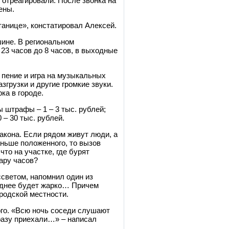
 отреагировали. После звонка на
ены.
анице», констатировал Алексей.
шине. В региональном
23 часов до 8 часов, в выходные
 пение и игра на музыкальных
згрузки и другие громкие звуки.
ка в городе.
ны штрафы
–
1
–
3 тыс. рублей;
 – 30 тыс. рублей.
акона. Если рядом живут люди, а
раньше положенного, то вызов
что на участке, где бурят
пару часов?
ссветом, напомнил один из
озднее будет жарко… Причем
родской местности.
ого. «Всю ночь соседи слушают
сразу приехали…» – написал