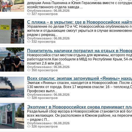
девушки Анна Пшенина и Юлия Герасимова вместе с сотрудн
хозяйственного отдела завода ...
Опубликовано: 06.08.2026
327 просмотров
С пляжа – в укрытие: где в Новороссийске на
Управление по делам ГО и ЧС Новороссийска опубликовало п
жители и отдыхающие смогут укрыться в случае возникновен
рядом с рекреац...
Опубликовано: 06.08.2026
332 просмотра
Похититель налички потратил на отдых в Ново
Новороссийск стал местом отдыха для мужчины, которого под
работодателя.Как сообщили в МВД по Республике Крым, 54-
похитил 2,6 млн руб...
Опубликовано: 06.08.2026
350 просмотров
Всех спасли: экипаж затонувшей «Янины» нахо
Экипаж «Янины» спасен, находится в Новороссийске. После а
130 милях от города. Всех 17 моряков спасли: 16 – теплоход 
Профсоюз выпл...
Опубликовано: 06.08.2026
328 просмотров
Экопункт в Новороссийске снова принимает пла
Раздельный сбор мусора в Новороссийске становится всё бо
всех желающих. Он расположен в Южном районе, на пересеч
– рядом с П...
Опубликовано: 06.08.2026
326 просмотров