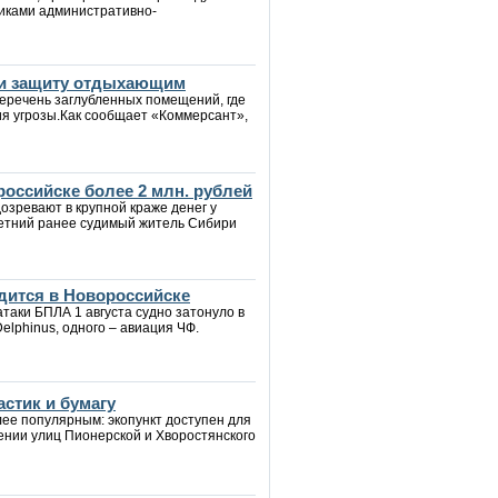
иками административно-
йти защиту отдыхающим
еречень заглубленных помещений, где
ия угрозы.Как сообщает «Коммерсант»,
российске более 2 млн. рублей
озревают в крупной краже денег у
летний ранее судимый житель Сибири
дится в Новороссийске
таки БПЛА 1 августа судно затонуло в
Delphinus, одного – авиация ЧФ.
стик и бумагу
лее популярным: экопункт доступен для
ении улиц Пионерской и Хворостянского