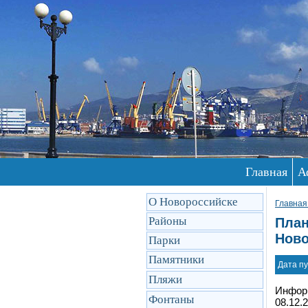
Главная
А
О Новороссийске
Главная
Районы
План
Ново
Парки
Памятники
Дата пу
Пляжи
Информ
Фонтаны
08.12.