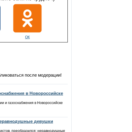
ОК
бликоваться после модерации!
зоснабжения в Новороссийске
ии и газоснабжения в Новороссийске
 неравнодушные девушки
уристов, преобразился: неравнодушные