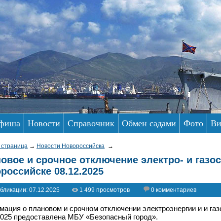
фиша
Новости
Справочник
Обмен садами
Фото
Ви
 страница
→
Новости Новороссийска
→
овое и срочное отключение электро- и газо
российске 08.12.2025
бликации: 07.12.2025
1 499 просмотров
0 комментариев
ация о плановом и срочном отключении электроэнергии и и га
2025 предоставлена МБУ «Безопасный город».