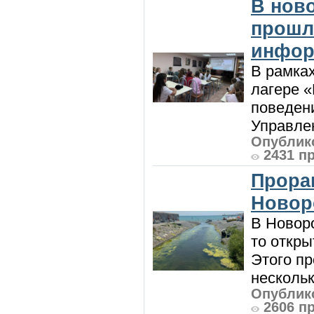
В нов
прошл
инфор
В рамка
лагере 
поведени
Управлен
Опублико
2431 п
Прора
Новор
В Новоро
то откры
Этого п
нескольк
Опублико
2606 п