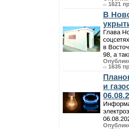
1621 п
В Нов
укрыт
Глава Н
соцсетях
в Восточ
98, а та
Опублико
1635 п
Плано
и газ
06.08.
Информа
электроэ
06.08.20
Опублико