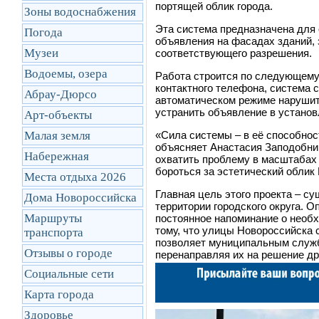
портящей облик города.
Зоны водоснабжения
Эта система предназначена для
Погода
объявления на фасадах зданий, 
Музеи
соответствующего разрешения.
Водоемы, озера
Работа строится по следующему
контактного телефона, система 
Абрау-Дюрсо
автоматическом режиме нарушит
устранить объявление в установ
Арт-объекты
Малая земля
«Сила системы
–
в её способнос
объясняет Анастасия Заподобни
Набережная
охватить проблему в масштабах в
бороться за эстетический облик
Места отдыха 2026
Главная цель этого проекта – с
Дома Новороссийска
территории городского округа. 
Маршруты
постоянное напоминание о необ
тому, что улицы Новороссийска 
транcпорта
позволяет муниципальным служб
Отзывы о городе
перенаправляя их на решение др
Социальные сети
Карта города
Здоровье