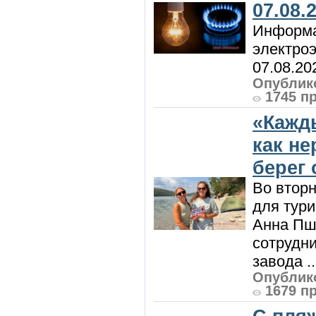
07.08.
Информа
электроэ
07.08.20
Опублико
1745 п
«Кажд
как н
берег 
Во вторн
для тур
Анна Пш
сотрудн
завода ..
Опублико
1679 п