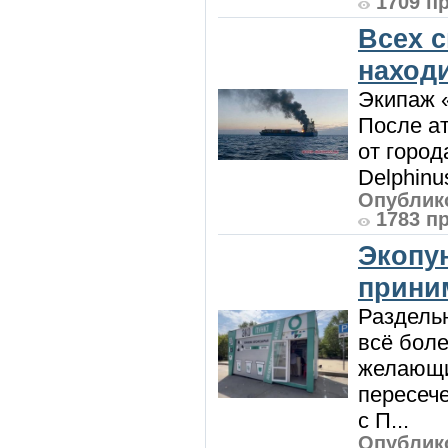
1709 п
Всех 
наход
Экипаж 
После ат
от город
Delphinu
Опублико
1783 п
Экопу
приним
Раздель
всё боле
желающи
пересече
с П...
Опублико