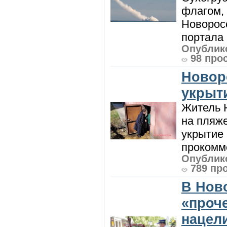
флагом,
Новорос
портала 
Опублико
98 про
Новор
укрыт
Житель Н
на пляже
укрытие 
прокомме
Опублико
789 пр
В Нов
«проч
нацел