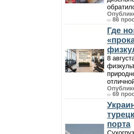
обратилс
Опублико
86 про
Где н
«прок
физку
8 август
физкульт
природно
отличной
Опублико
69 про
Украи
турецк
порта
Сухогру