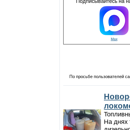
Подписывайтесь на на
Max
По просьбе пользователей са
Новор
локом
Топливны
На днях
дизельн