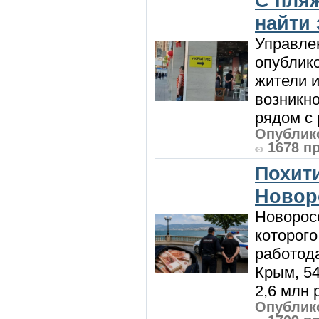
С пляж
найти
Управле
опублик
жители и
возникн
рядом с 
Опублико
1678 п
Похити
Новор
Новорос
которого
работод
Крым, 5
2,6 млн р
Опублико