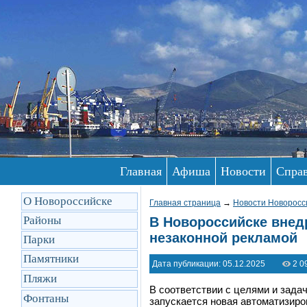
Главная
Афиша
Новости
Спра
О Новороссийске
Главная страница
→
Новости Новоросс
Районы
В Новороссийске внед
незаконной рекламой
Парки
Памятники
Дата публикации: 05.12.2025
2 0
Пляжи
В соответствии с целями и зада
Фонтаны
запускается новая автоматизиро