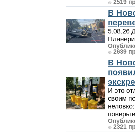
2519 п
В Нов
перев
5.08.26 
Планерис
Опублико
2639 п
В Нов
появи
экскр
И это от
своим пс
неловко:
поверьте
Опублико
2321 п