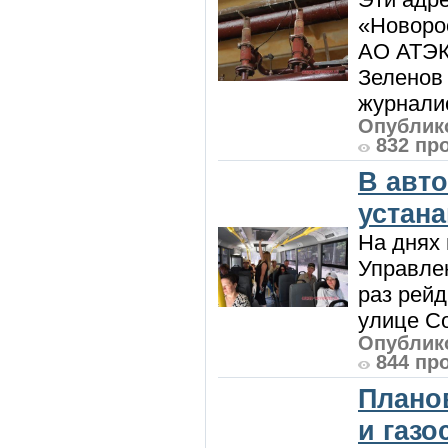
«Новорос
АО АТЭК
Зеленов 
журналис
Опублико
832 пр
В авт
устан
На днях 
Управлен
раз рей
улице Со
Опублико
844 пр
Плано
и газ