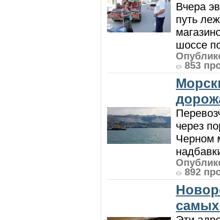
Вчера э
путь леж
магазин
шоссе п
Опублико
853 пр
Морск
дорож
Перевоз
через по
Черном м
надбавки
Опублико
892 пр
Новор
самых
Эти адре