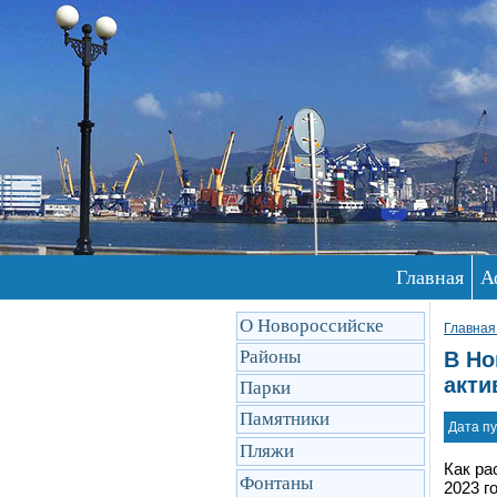
Главная
А
О Новороссийске
Главная
Районы
В Но
акти
Парки
Памятники
Дата пу
Пляжи
Как ра
Фонтаны
2023 г