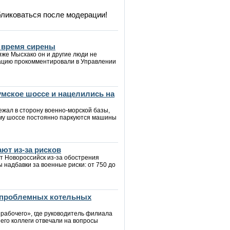
бликоваться после модерации!
о время сирены
яже Мысхако он и другие люди не
туацию прокомментировали в Управлении
мское шоссе и нацелились на
ежал в сторону военно-морской базы,
ому шоссе постоянно паркуются машины
ют из-за рисков
т Новороссийск из-за обострения
ы надбавки за военные риски: от 750 до
 проблемных котельных
 рабочего», где руководитель филиала
его коллеги отвечали на вопросы