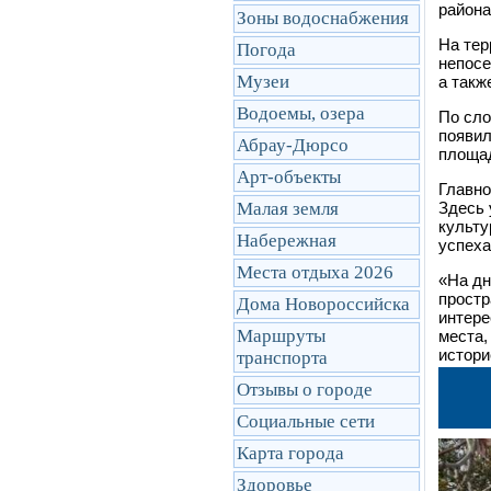
района
Зоны водоснабжения
На тер
Погода
непосе
Музеи
а такж
Водоемы, озера
По сло
появил
Абрау-Дюрсо
площад
Арт-объекты
Главно
Малая земля
Здесь 
культу
Набережная
успеха
Места отдыха 2026
«На дн
простр
Дома Новороссийска
интере
Маршруты
места,
истори
транcпорта
Отзывы о городе
Социальные сети
Карта города
Здоровье