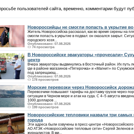
просьбе пользователей сайта, временно, комментарии будут пу
Новороссийцы не смогли попасть в укрытие в
Житель Новороссийска рассказал, как во время сирены на пл
смогли попасть в укрытие в подвал: он оказался закрыт. Си
городского хозя...
Опубликовано: 07.08.2026
74 просмотра
В Новороссийске эвакуаторы «прочесали» Суху
центр
Вчера эвакуаторы выдвинулись в Восточный район. Их путь л
где в районе магазинов «Пятерочка» и «Магнит» по Сухумск
под запрещающ...
Опубликовано: 07.08.2026
178 просмотров
Морские перевозки через Новороссийск дорожа
Перевозчики повышают тарифы на доставку грузов через пор
ситуации в Черном море и атак на суда. С 4–5 августа введен
1000 долларов ...
Опубликовано: 07.08.2026
199 просмотров
Новороссийские тепловики назвали три самых
города
Эти адреса были озвучены в пресс-центре «Новороссийского
АО АТЭК «Новороссийские тепловые сети» Сергей Зеленов и 
журналистов. В ми...