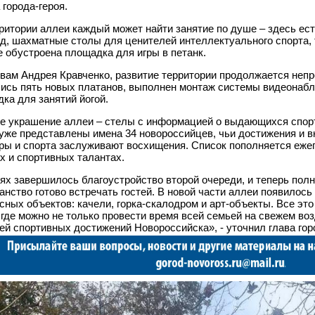
 города-героя.
ритории аллеи каждый может найти занятие по душе – здесь ес
д, шахматные столы для ценителей интеллектуального спорта,
е обустроена площадка для игры в петанк.
вам Андрея Кравченко, развитие территории продолжается непр
ись пять новых платанов, выполнен монтаж системы видеонаб
ка для занятий йогой.
е украшение аллеи – стелы с информацией о выдающихся спорт
уже представлены имена 34 новороссийцев, чьи достижения и в
ры и спорта заслуживают восхищения. Список пополняется ежег
х и спортивных талантах.
ях завершилось благоустройство второй очереди, и теперь пол
анство готово встречать гостей. В новой части аллеи появилос
сных объектов: качели, горка-скалодром и арт-объекты. Все эт
 где можно не только провести время всей семьей на свежем воз
ей спортивных достижений Новороссийска», - уточнил глава гор