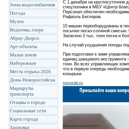
С 1 декабря на круглосуточное 
Зоны водоснабжения
спецтехники в МБУ «Центр благо
Персонал обеспечен необходимы
Погода
Рафаэль Бегляров.
Музеи
15 машин переоборудованы в пе
Водоемы, озера
посыпке песко-соляной смесью.
Запасено 3 тыс. тонн песка и бо
Абрау-Дюрсо
На случай ухудшения погоды по
Арт-объекты
При подготовке к зиме управля
Малая земля
единиц шанцевого инструмента –
Набережная
тонн. Во всех управляющих комп
что в первую очередь необходим
Места отдыха 2026
козырьки.
Дома Новороссийска
novorab.ru
Маршруты
транcпорта
Отзывы о городе
Социальные сети
Карта города
Здоровье