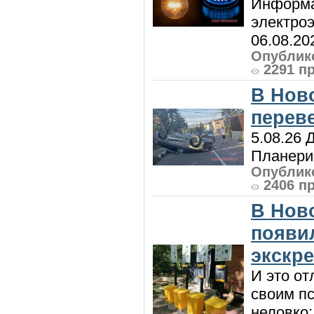
Информа
электроэ
06.08.20
Опублико
2291 п
В Нов
перев
5.08.26 
Планерис
Опублико
2406 п
В Нов
появи
экскр
И это от
своим пс
неловко: