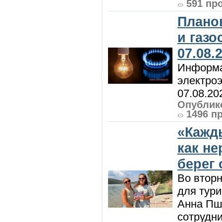
591 пр
Плано
и газ
07.08.
Информа
электроэ
07.08.20
Опублико
1496 п
«Кажд
как н
берег 
Во вторн
для тур
Анна Пш
сотрудн