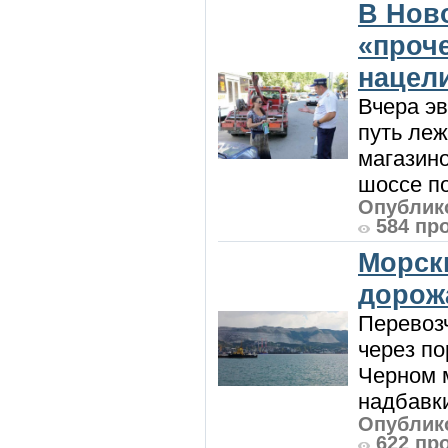
В Нов
«проч
нацел
Вчера э
путь леж
магазин
шоссе п
Опублико
584 пр
Морск
дорож
Перевоз
через по
Черном м
надбавки
Опублико
622 пр