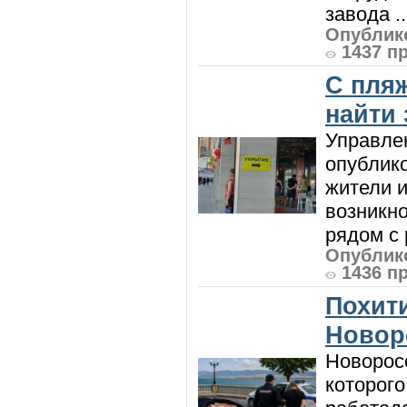
завода ..
Опублико
1437 п
С пляж
найти
Управле
опублик
жители и
возникн
рядом с 
Опублико
1436 п
Похити
Новор
Новорос
которого