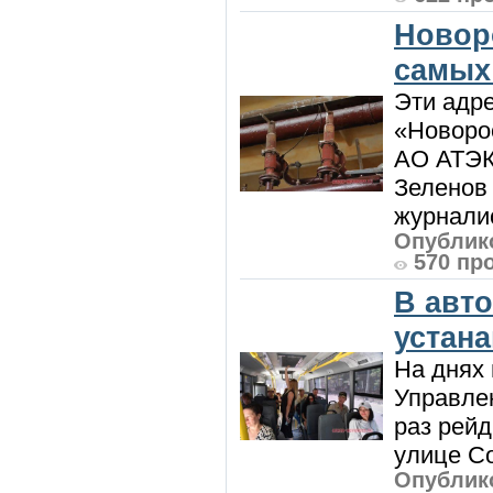
Новор
самых
Эти адре
«Новорос
АО АТЭК
Зеленов 
журналис
Опублико
570 пр
В авт
устан
На днях 
Управлен
раз рей
улице Со
Опублико