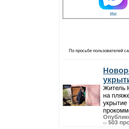
Max
По просьбе пользователей са
Новор
укрыт
Житель Н
на пляже
укрытие 
прокомме
Опублико
503 пр