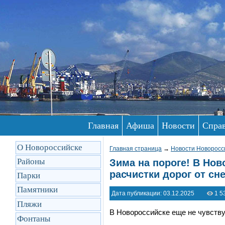
Главная
Афиша
Новости
Спра
О Новороссийске
Главная страница
→
Новости Новоросс
Районы
Зима на пороге! В Но
расчистки дорог от сне
Парки
Памятники
Дата публикации: 03.12.2025
1 5
Пляжи
В Новороссийске еще не чувствуе
Фонтаны