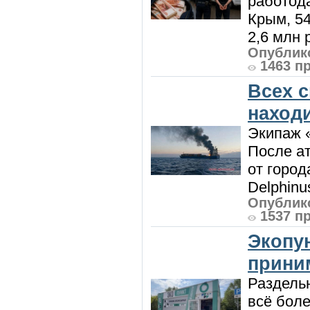
работод
Крым, 5
2,6 млн р
Опублико
1463 п
Всех 
наход
Экипаж 
После ат
от город
Delphinu
Опублико
1537 п
Экопу
приним
Раздель
всё боле