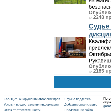
на магис
безопасн
Опублико
2248 п
Судье
дисци
Квалифи
привлек
Октябрь
Рукавиш
Опублико
2185 п
По в
Сообщить о нарушении авторских прав
Служба поддержки
обра
Условия предоставления информации
Добавить организацию
goro
Отказ от ответственности
Продвижение сайта