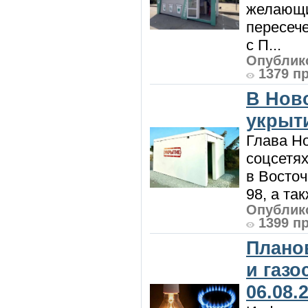
желающи
пересече
с П...
Опублико
1379 п
В Нов
укрыт
Глава Н
соцсетях
в Восточ
98, а та
Опублико
1399 п
Плано
и газ
06.08.