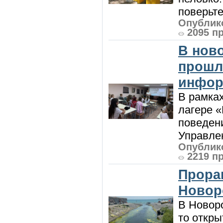
поверьте
Опублико
2095 п
В нов
прошл
инфор
В рамка
лагере 
поведени
Управлен
Опублико
2219 п
Прора
Новор
В Новоро
то откры