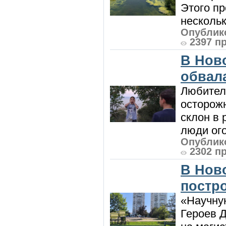
Этого п
нескольк
Опублико
2397 п
В Нов
обвала
Любител
осторож
склон в
люди ого
Опублико
2302 п
В Нов
постро
«Научную
Героев Д