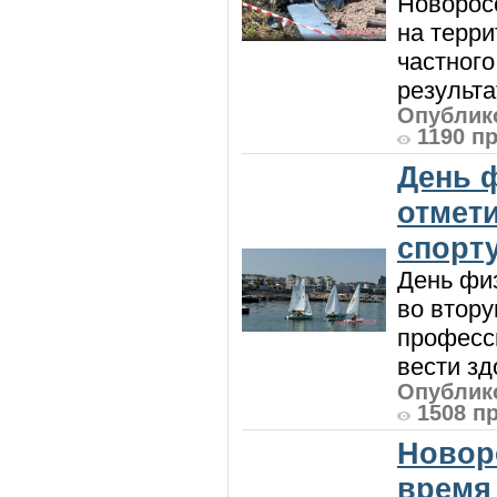
Новорос
на терри
частного
результат
Опублико
1190 п
День 
отмет
спорт
День физ
во втору
професси
вести зд
Опублико
1508 п
Новор
время