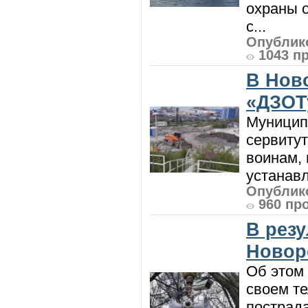
охраны 
с...
Опублико
1043 п
В Нов
«ДЗОТ
Муницип
сервитут
воинам, 
устанавл
Опублико
960 пр
В рез
Новор
Об этом
своем т
пострад