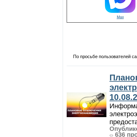
Max
По просьбе пользователей са
Плано
элект
10.08.
Информа
электроэ
предоста
Опублико
636 пр