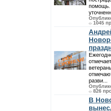
помощь. 
уточненн
Опублико
1045 п
Андре
Новор
празд
Ежегодно
отмечает
ветеран
отмечают
разви...
Опублико
826 пр
В Нов
вынес