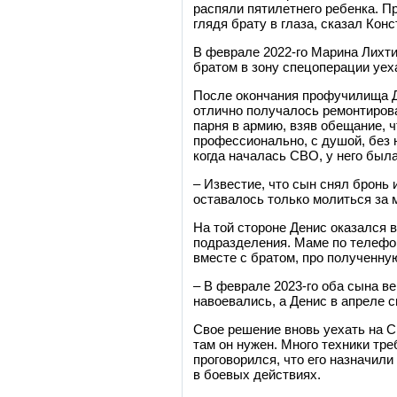
распяли пятилетнего ребенка. П
глядя брату в глаза, сказал Кон
В феврале 2022-го Марина Лихти
братом в зону спецоперации уех
После окончания профучилища Де
отлично получалось ремонтирова
парня в армию, взяв обещание, ч
профессионально, с душой, без н
когда началась СВО, у него была
– Известие, что сын снял бронь и
оставалось только молиться за 
На той стороне Денис оказался 
подразделения. Маме по телефону
вместе с братом, про полученну
– В феврале 2023-го оба сына в
навоевались, а Денис в апреле 
Свое решение вновь уехать на СВ
там он нужен. Много техники тр
проговорился, что его назначили
в боевых действиях.