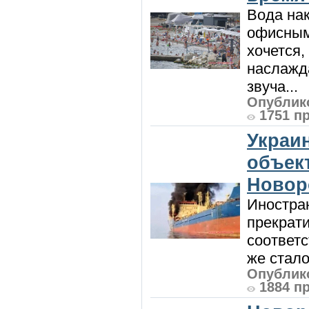
Вода нак
офисным
хочется,
наслажда
звуча...
Опублико
1751 п
Украи
объект
Новор
Иностра
прекрат
соответ
же стало
Опублико
1884 п