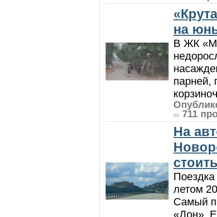
«Крут
на юн
В ЖК «М
недоросл
насажде
парней, 
корзиноч
Опублико
711 пр
На ав
Новоро
стоить
Поездка
летом 20
Самый п
«Дон». Е