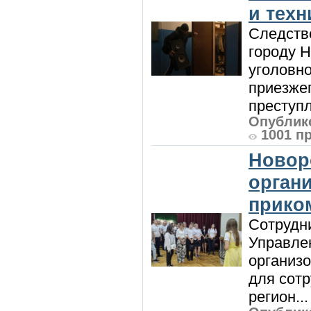
и техн
Следств
городу 
уголовно
приезжег
преступл
Опублико
1001 п
Новор
орган
прико
Сотрудни
Управле
организо
для сот
регион...