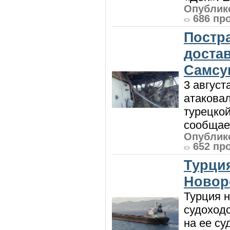
Опублико
686 пр
Постр
доста
Самсу
3 август
атакова
турецкой
сообщает
Опублико
652 пр
Турция
Новор
Турция н
судоход
на ее су