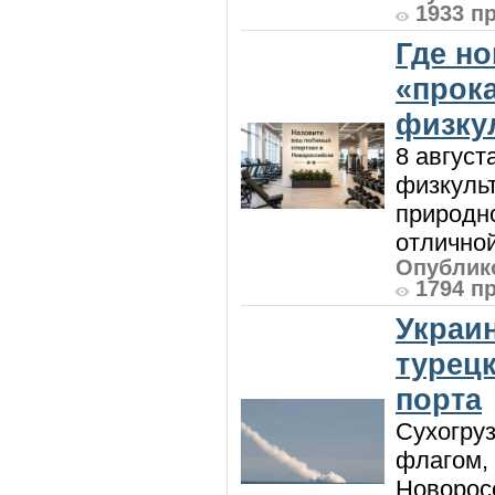
1933 п
Где н
«прок
физку
8 август
физкульт
природно
отличной
Опублико
1794 п
Украи
турецк
порта
Сухогру
флагом,
Новорос