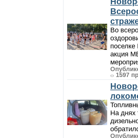
Новор
Всеро
страж
Во всеро
оздоров
поселке
акция М
мероприя
Опублико
1597 п
Новор
локом
Топливны
На днях
дизельн
обратилс
Опублико