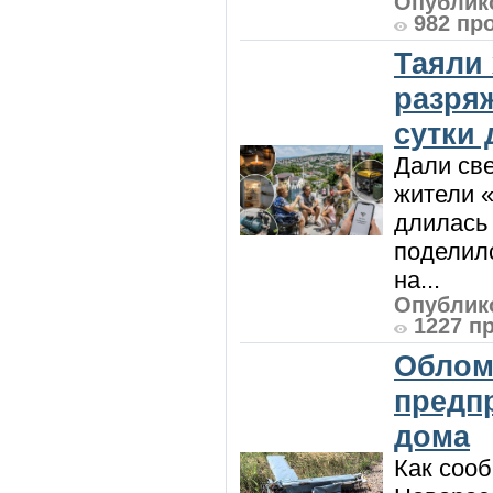
Опублико
982 пр
Таяли
разря
сутки
Дали све
жители «
длилась 
поделилс
на...
Опублико
1227 п
Облом
предп
дома
Как сооб