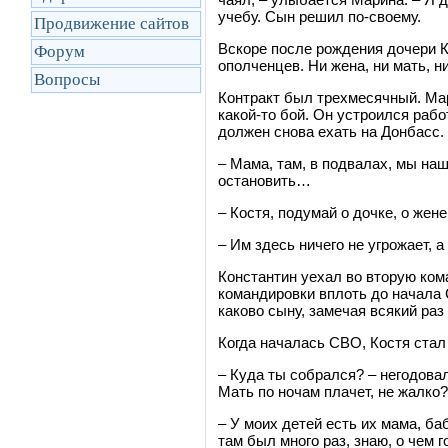
учебу. Сын решил по-своему.
Продвижение сайтов
Вскоре после рождения дочери К
Форум
ополченцев. Ни жена, ни мать, ни
Вопросы
Контракт был трехмесячный. Мар
какой-то бой. Он устроился работ
должен снова ехать на Донбасс.
– Мама, там, в подвалах, мы наш
остановить…
– Костя, подумай о дочке, о жене
– Им здесь ничего не угрожает, а
Константин уехал во вторую ком
командировки вплоть до начала 
каково сыну, замечая всякий раз
Когда началась СВО, Костя стал
– Куда ты собрался? – негодовал
Мать по ночам плачет, не жалко?
– У моих детей есть их мама, ба
там был много раз, знаю, о чем 