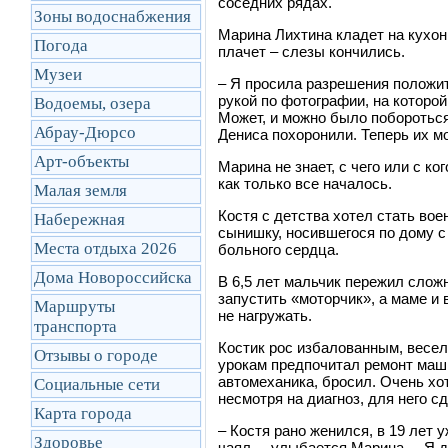
соседних рядах.
Зоны водоснабжения
Марина Лихтина кладет на кухон
Погода
плачет – слезы кончились.
Музеи
– Я просила разрешения положи
рукой по фотографии, на которой
Водоемы, озера
Может, и можно было побороться,
Абрау-Дюрсо
Дениса похоронили. Теперь их м
Арт-объекты
Марина не знает, с чего или с к
как только все началось.
Малая земля
Костя с детства хотел стать вое
Набережная
сынишку, носившегося по дому с
Места отдыха 2026
больного сердца.
Дома Новороссийска
В 6,5 лет мальчик пережил слож
запустить «моторчик», а маме и 
Маршруты
не нагружать.
транcпорта
Костик рос избалованным, весел
Отзывы о городе
урокам предпочитал ремонт маши
автомеханика, бросил. Очень хот
Социальные сети
несмотря на диагноз, для него 
Карта города
– Костя рано женился, в 19 лет 
Здоровье
чаял, – улыбается Марина. – Я д