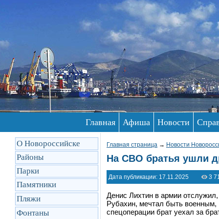
Главная
Афиша
Новости
Спра
О Новороссийске
Главная страница
→
Новости Новоросс
Районы
На СВО братья ушли д
Парки
Дата публикации: 17.11.2025
3 7
Памятники
Денис Лихтин в армии отслужил,
Пляжи
Рубахин, мечтал быть военным, 
спецоперации брат уехал за бр
Фонтаны