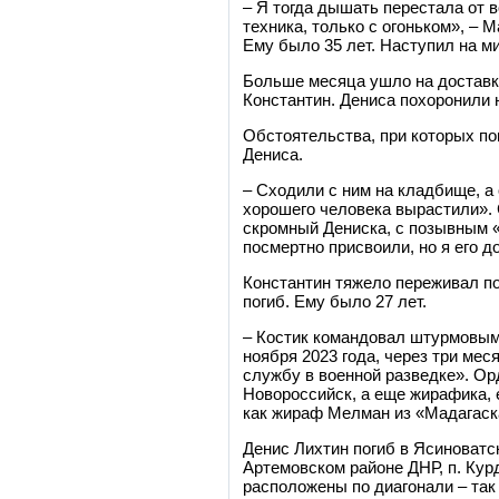
– Я тогда дышать перестала от в
техника, только с огоньком», – М
Ему было 35 лет. Наступил на м
Больше месяца ушло на доставк
Константин. Дениса похоронили
Обстоятельства, при которых по
Дениса.
– Сходили с ним на кладбище, а 
хорошего человека вырастили». 
скромный Дениска, с позывным «
посмертно присвоили, но я его д
Константин тяжело переживал по
погиб. Ему было 27 лет.
– Костик командовал штурмовым 
ноября 2023 года, через три ме
службу в военной разведке». Ор
Новороссийск, а еще жирафика, 
как жираф Мелман из «Мадагаска
Денис Лихтин погиб в Ясиноватс
Артемовском районе ДНР, п. Кур
расположены по диагонали – так