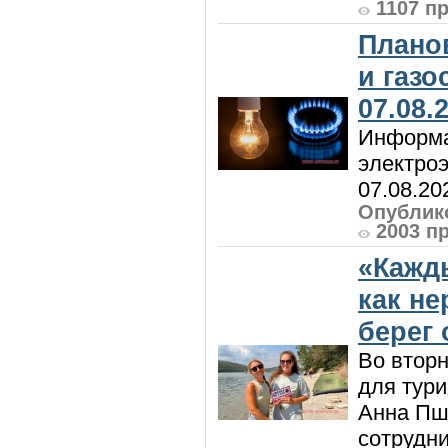
1107 п
Плано
и газ
07.08.
Информа
электроэ
07.08.20
Опублико
2003 п
«Кажд
как н
берег 
Во вторн
для тур
Анна Пш
сотрудн