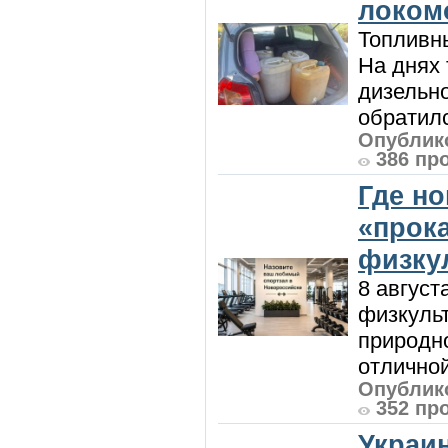
локом
Топливны
На днях
дизельн
обратилс
Опублико
386 пр
Где н
«прок
физку
8 август
физкульт
природно
отличной
Опублико
352 пр
Украи