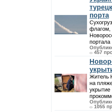
турецк
порта
Сухогру
флагом,
Новорос
портала 
Опублико
457 пр
Новор
укрыт
Житель Н
на пляже
укрытие 
прокомме
Опублико
1055 п