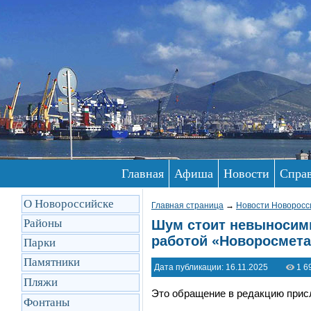
Главная
Афиша
Новости
Спра
О Новороссийске
Главная страница
→
Новости Новоросс
Районы
Шум стоит невыносим
работой «Новоросмета
Парки
Памятники
Дата публикации: 16.11.2025
1 6
Пляжи
Это обращение в редакцию прис
Фонтаны