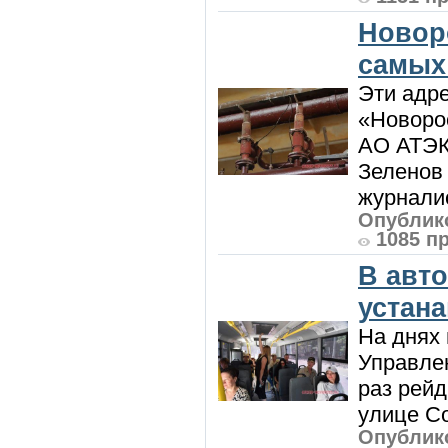
Новор
самых
Эти адре
«Новорос
АО АТЭК
Зеленов 
журналис
Опублико
1085 п
В авт
устан
На днях 
Управлен
раз рей
улице Со
Опублико