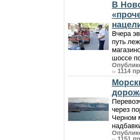
В Нов
«проч
нацел
Вчера э
путь леж
магазин
шоссе п
Опублико
1114 п
Морск
дорож
Перевоз
через по
Черном м
надбавки
Опублико
1151 п