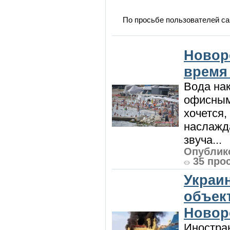
По просьбе пользователей са
Новор
время
Вода нак
офисным
хочется,
наслажда
звуча...
Опублико
35 про
Украи
объект
Новор
Иностра