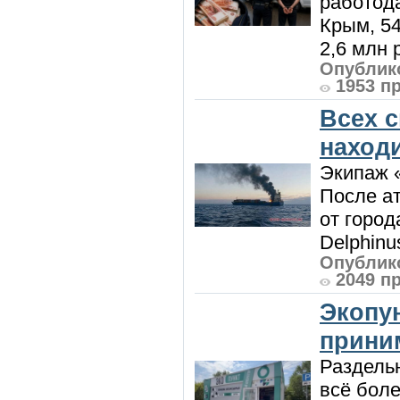
работод
Крым, 5
2,6 млн р
Опублико
1953 п
Всех 
наход
Экипаж 
После ат
от город
Delphinu
Опублико
2049 п
Экопу
приним
Раздель
всё боле