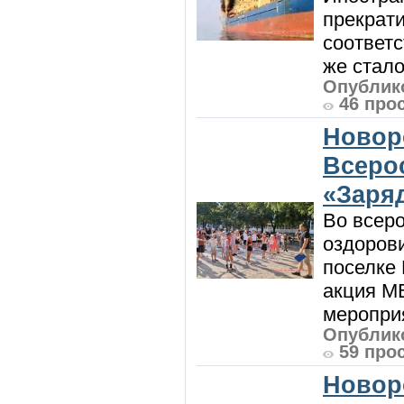
прекрат
соответ
же стало
Опублико
46 про
Новор
Всеро
«Заряд
Во всеро
оздоров
поселке
акция М
мероприя
Опублико
59 про
Новор