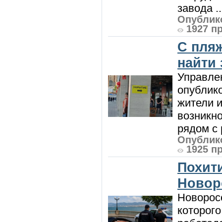
завода ..
Опублико
1927 п
С пляж
найти
Управле
опублик
жители и
возникн
рядом с 
Опублико
1925 п
Похити
Новор
Новорос
которого