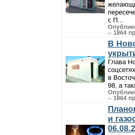
желающи
пересече
с П...
Опублико
1864 п
В Нов
укрыт
Глава Н
соцсетях
в Восточ
98, а та
Опублико
1864 п
Плано
и газ
06.08.