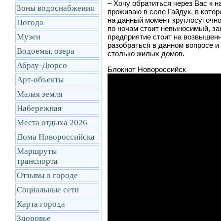
– Хочу обратиться через Вас к
Зоны водоснабжения
проживаю в селе Гайдук, в кот
на данный момент круглосуточно
Погода
по ночам стоит невыносимый, за
Музеи
предприятие стоит на возвышенн
разобраться в данном вопросе и 
Водоемы, озера
столько жилых домов.
Абрау-Дюрсо
Блокнот Новороссийск
Арт-объекты
Малая земля
Набережная
Места отдыха 2026
Дома Новороссийска
Маршруты
транcпорта
Отзывы о городе
Социальные сети
Карта города
Здоровье