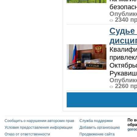
безопасн
Опублико
2340 п
Судье
дисци
Квалифи
привлек
Октябрь
Рукавиш
Опублико
2260 п
По в
Сообщить о нарушении авторских прав
Служба поддержки
обра
Условия предоставления информации
Добавить организацию
goro
Отказ от ответственности
Продвижение сайта