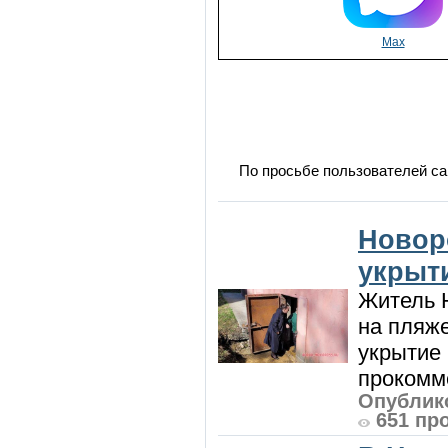
Max
По просьбе пользователей са
Новор
укрыт
Житель Н
на пляже
укрытие 
прокомме
Опублико
651 пр