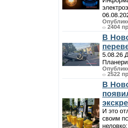
Информа
электроэ
06.08.20
Опублико
2404 п
В Нов
перев
5.08.26 
Планерис
Опублико
2522 п
В Нов
появи
экскр
И это от
своим пс
неловко: