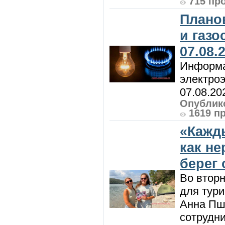
715 пр
Плано
и газ
07.08.
Информа
электроэ
07.08.20
Опублико
1619 п
«Кажд
как н
берег 
Во вторн
для тур
Анна Пш
сотрудн