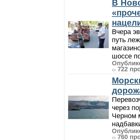
В Нов
«проч
нацел
Вчера э
путь леж
магазин
шоссе п
Опублико
722 пр
Морск
дорож
Перевоз
через по
Черном м
надбавки
Опублико
760 пр