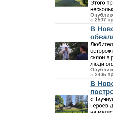
Этого п
нескольк
Опублико
2507 п
В Нов
обвала
Любител
осторож
склон в
люди ого
Опублико
2405 п
В Нов
постро
«Научную
Героев Д
на магис