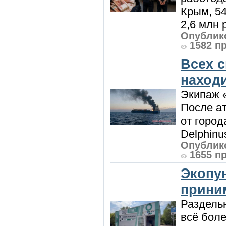
Крым, 5
2,6 млн р
Опублико
1582 п
Всех 
наход
Экипаж 
После ат
от город
Delphinu
Опублико
1655 п
Экопу
приним
Раздель
всё боле