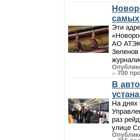
Новор
самых
Эти адре
«Новорос
АО АТЭК
Зеленов 
журналис
Опублико
700 пр
В авт
устан
На днях 
Управлен
раз рей
улице Со
Опублико