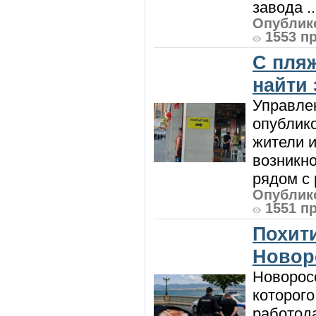
завода ..
Опублико
1553 п
С пляж
найти
Управле
опублик
жители и
возникн
рядом с 
Опублико
1551 п
Похити
Новор
Новорос
которого
работод