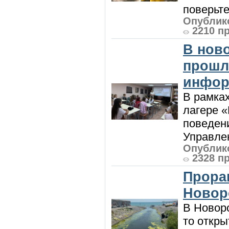
поверьте
Опублико
2210 п
В нов
прошл
инфор
В рамка
лагере 
поведени
Управлен
Опублико
2328 п
Прора
Новор
В Новоро
то откры