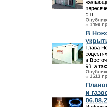
желающи
пересече
с П...
Опублико
1499 п
В Нов
укрыт
Глава Н
соцсетях
в Восточ
98, а та
Опублико
1513 п
Плано
и газ
06.08.