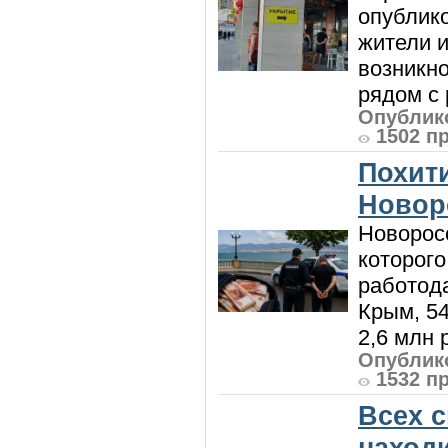
опублик
жители и
возникн
рядом с 
Опублико
1502 п
Похити
Новор
Новорос
которого
работод
Крым, 5
2,6 млн р
Опублико
1532 п
Всех 
наход