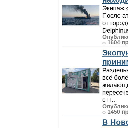
Экипаж 
После ат
от город
Delphinu
Опублико
1604 п
Экопу
приним
Раздель
всё боле
желающи
пересече
с П...
Опублико
1450 п
В Нов