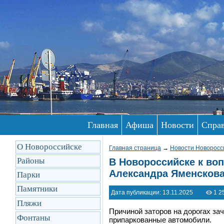
Главная
Афиша
Новости
Спра
О Новороссийске
Главная страница
→
Новости Новоросс
Районы
В Новороссийске к во
Александра Яменсков
Парки
Памятники
Дата публикации: 13.11.2025
1 2
Пляжи
Причиной заторов на дорогах за
Фонтаны
припаркованные автомобили.