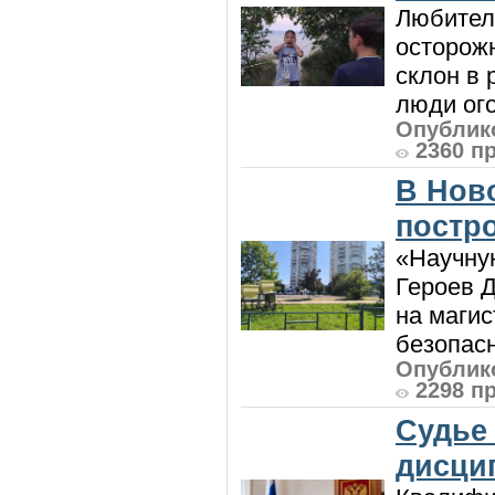
Любител
осторож
склон в
люди ого
Опублико
2360 п
В Нов
постро
«Научную
Героев Д
на магис
безопасн
Опублико
2298 п
Судье
дисци