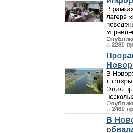
инфор
В рамка
лагере 
поведени
Управлен
Опублико
2280 п
Прора
Новор
В Новоро
то откры
Этого п
нескольк
Опублико
2460 п
В Нов
обвала