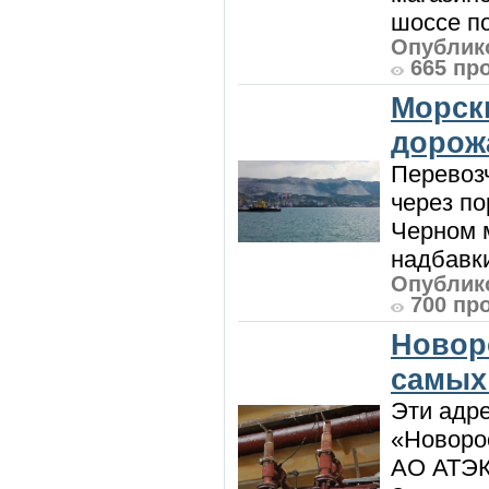
шоссе п
Опублико
665 пр
Морск
дорож
Перевоз
через по
Черном м
надбавки
Опублико
700 пр
Новор
самых
Эти адре
«Новорос
АО АТЭК