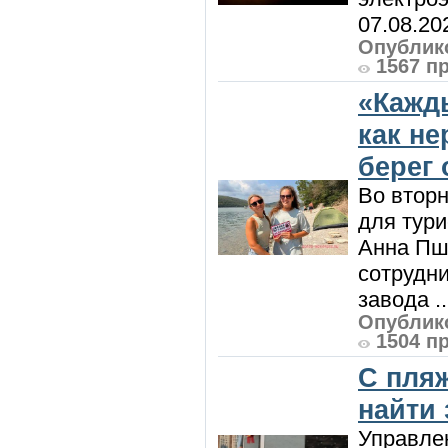
07.08.20
Опублико
1567 п
«Кажд
как н
берег 
Во вторн
для тур
Анна Пш
сотрудн
завода ..
Опублико
1504 п
С пляж
найти
Управле