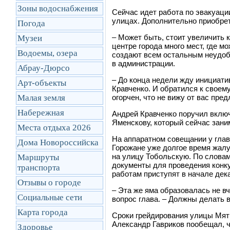
Зоны водоснабжения
Сейчас идет работа по эвакуаци
улицах. Дополнительно приобрет
Погода
–
Может быть, стоит увеличить к
Музеи
центре города много мест, где м
Водоемы, озера
создают всем остальным неудо
в администрации.
Абрау-Дюрсо
–
До конца недели жду инициати
Арт-объекты
Кравченко. И обратился к своем
Малая земля
огорчен, что не вижу от вас пре
Набережная
Андрей Кравченко поручил вклю
Яменскову, который сейчас зани
Места отдыха 2026
На аппаратном совещании у глав
Дома Новороссийска
Горожане уже долгое время жалу
на улицу Тобольскую. По словам
Маршруты
документы для проведения конку
транcпорта
работам приступят в начале дек
Отзывы о городе
–
Эта же яма образовалась не в
Социальные сети
вопрос глава. – Должны делать 
Карта города
Сроки грейдирования улицы Мят
Александр Гавриков пообещал, 
Здоровье