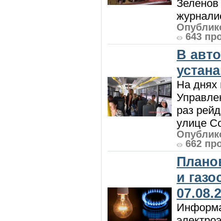
Зеленов 
журналис
Опублико
643 пр
В авт
устан
На днях 
Управлен
раз рей
улице Со
Опублико
662 пр
Плано
и газ
07.08.
Информа
электроэ