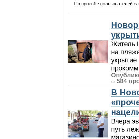
По просьбе пользователей са
Новор
укрыт
Житель Н
на пляже
укрытие 
прокомме
Опублико
584 пр
В Нов
«проч
нацел
Вчера э
путь леж
магазин