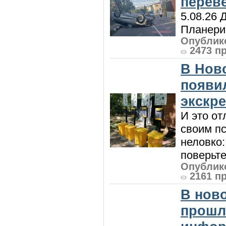
перев
5.08.26 
Планерис
Опублико
2473 п
В Нов
появи
экскр
И это от
своим пс
неловко:
поверьте
Опублико
2161 п
В нов
прошл