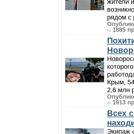
жители и
возникн
рядом с 
Опублико
1885 п
Похити
Новор
Новорос
которого
работод
Крым, 5
2,6 млн р
Опублико
1913 п
Всех 
наход
Экипаж 