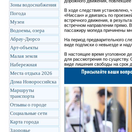
дорожного движения, повлекшее 
Зоны водоснабжения
В ходе следствия установлено, 
Погода
«Ниссан» и двигаясь по проезже
встречного движения, в результ
Музеи
встречном направлении прямо. В
Водоемы, озера
пассажиру мопеда причинены мн
Абрау-Дюрсо
На период предварительного сле
виде подписки о невыезде и на
Арт-объекты
В настоящее время уголовное д
Малая земля
для рассмотрения по существу. 
виде лишения свободы на срок д
Набережная
Места отдыха 2026
Дома Новороссийска
Маршруты
транcпорта
Отзывы о городе
Социальные сети
Карта города
Здоровье