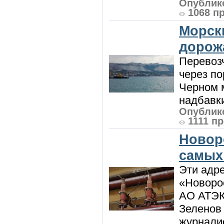
Опублико
1068 п
Морск
дорож
Перевоз
через по
Черном м
надбавки
Опублико
1111 п
Новор
самых
Эти адре
«Новорос
АО АТЭК
Зеленов 
журналис