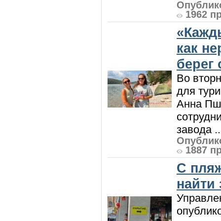
Опублико
1962 п
«Кажд
как н
берег 
Во вторн
для тур
Анна Пш
сотрудн
завода ..
Опублико
1887 п
С пляж
найти
Управле
опублик