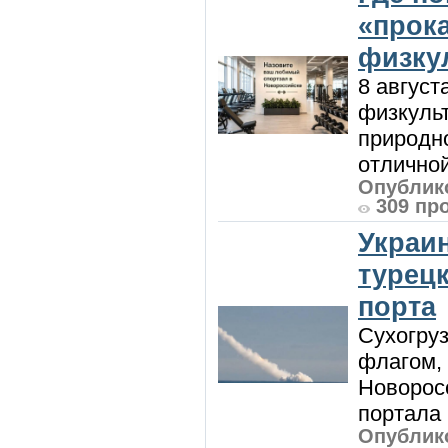
«прок
физку
8 август
физкульт
природно
отличной
Опублико
309 пр
Украи
турецк
порта
Сухогру
флагом,
Новорос
портала 
Опублико