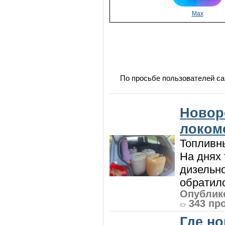
Max
По просьбе пользователей са
Новор
локом
Топливны
На днях
дизельн
обратилс
Опублико
343 пр
Где н