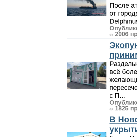
После ат
от город
Delphinu
Опублико
2006 п
Экопу
приним
Раздель
всё боле
желающи
пересече
с П...
Опублико
1825 п
В Нов
укрыт