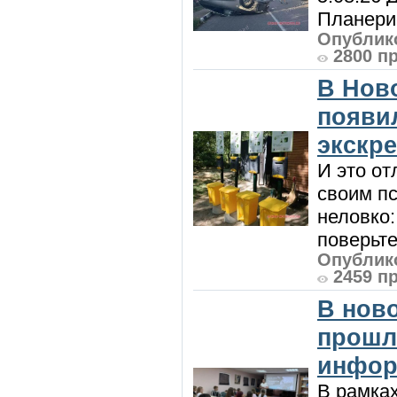
Планерис
Опублико
2800 п
В Нов
появи
экскр
И это от
своим пс
неловко:
поверьте
Опублико
2459 п
В нов
прошл
инфор
В рамка