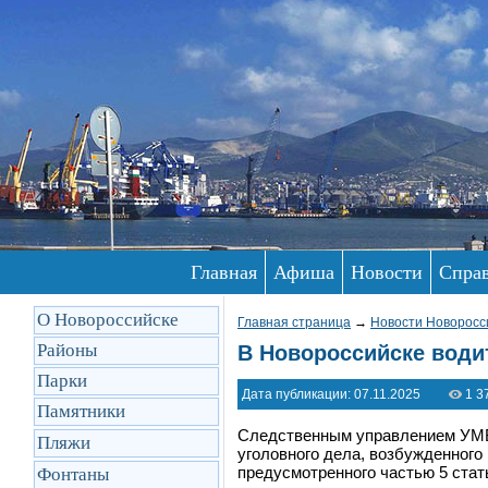
Главная
Афиша
Новости
Спра
О Новороссийске
Главная страница
→
Новости Новоросс
Районы
В Новороссийске води
Парки
Дата публикации: 07.11.2025
1 3
Памятники
Следственным управлением УМВ
Пляжи
уголовного дела, возбужденного
предусмотренного частью 5 ста
Фонтаны