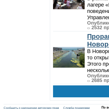
лагере 
поведени
Управлен
Опублико
2532 п
Прора
Новор
В Новоро
то откры
Этого п
нескольк
Опублико
2685 п
По в
Сообщить о нарушении авторских прав
Служба поддержки