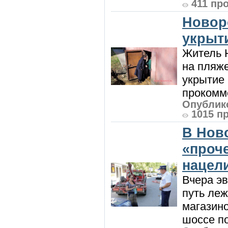
411 пр
Новор
укрыт
Житель Н
на пляже
укрытие 
прокомме
Опублико
1015 п
В Нов
«проч
нацел
Вчера э
путь леж
магазин
шоссе п