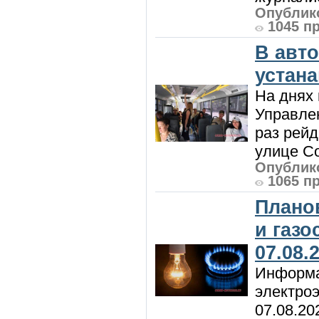
Опублико
1045 п
В авт
устан
На днях 
Управлен
раз рей
улице Со
Опублико
1065 п
Плано
и газ
07.08.
Информа
электроэ
07.08.20