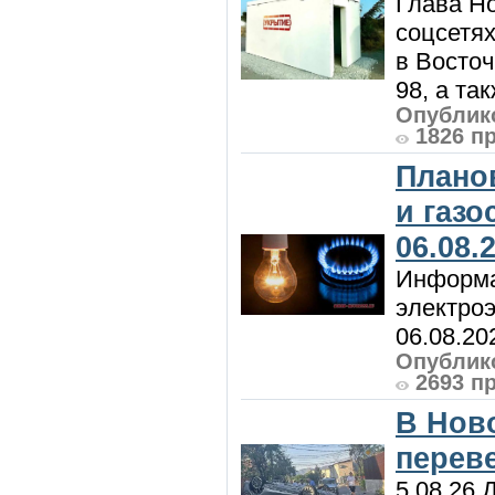
Глава Н
соцсетях
в Восточ
98, а та
Опублико
1826 п
Плано
и газ
06.08.
Информа
электроэ
06.08.20
Опублико
2693 п
В Нов
перев
5.08.26 