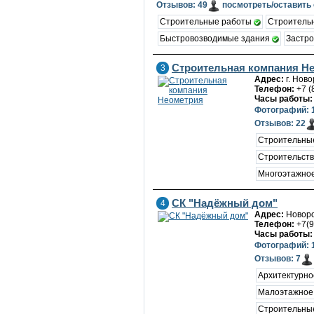
Отзывов: 49
посмотреть/оставить
Строительные работы
Строитель
Быстровозводимые здания
Застр
Строительная компания Н
3
Адрес:
г. Ново
Телефон:
+7 (
Часы работы:
Фотографий: 
Отзывов: 22
Строительны
Строительств
Многоэтажное
СК "Надёжный дом"
4
Адрес:
Новоро
Телефон:
+7(9
Часы работы:
Фотографий: 
Отзывов: 7
Архитектурно
Малоэтажное
Строительны