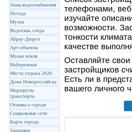
Зоны водоснабжения
телефонами, веб
Погода
изучайте описан
Музеи
возможности. За
Водоемы, озера
тонкости климата
Абрау-Дюрсо
качестве выполн
Арт-объекты
Малая земля
Оставляйте свои 
Набережная
застройщиков сч
Места отдыха 2026
Есть ли в предс
Дома Новороссийска
вашего личного 
Маршруты
транcпорта
Отзывы о городе
Социальные сети
Карта города
Здоровье