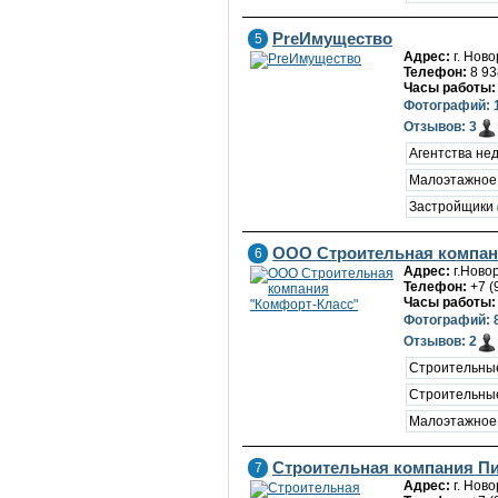
PreИмущество
5
Адрес:
г. Ново
Телефон:
8 93
Часы работы:
Фотографий: 
Отзывов: 3
Агентства не
Малоэтажное
Застройщики
ООО Строительная компан
6
Адрес:
г.Ново
Телефон:
+7 (
Часы работы:
Фотографий: 
Отзывов: 2
Строительны
Строительны
Малоэтажное
Строительная компания П
7
Адрес:
г. Ново