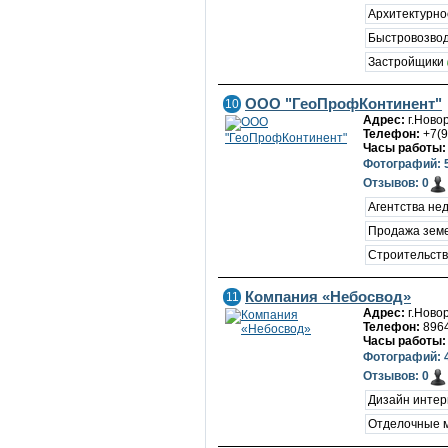
Архитектурно
Быстровозво
Застройщики
ООО "ГеоПрофКонтинент"
10
Адрес:
г.Ново
Телефон:
+7(9
Часы работы:
Фотографий: 
Отзывов: 0
Агентства не
Продажа земе
Строительст
Компания «Небосвод»
11
Адрес:
г.Ново
Телефон:
896
Часы работы:
Фотографий: 
Отзывов: 0
Дизайн инте
Отделочные 