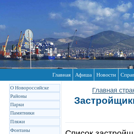
Главная
Афиша
Новости
Спра
О Новороссийске
Главная стра
Районы
Застройщики
Парки
Памятники
Пляжи
Фонтаны
Список застройщ