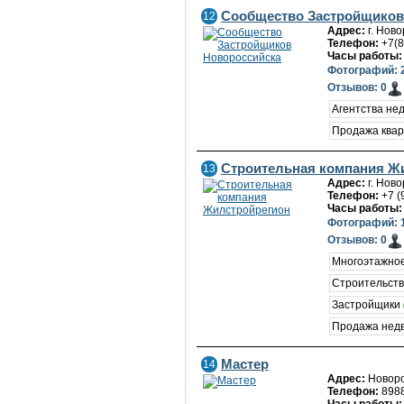
Сообщество Застройщиков
12
Адрес:
г. Нов
Телефон:
+7(8
Часы работы:
Фотографий: 
Отзывов: 0
Агентства не
Продажа ква
Строительная компания Ж
13
Адрес:
г. Нов
Телефон:
+7 (
Часы работы:
Фотографий: 
Отзывов: 0
Многоэтажное
Строительст
Застройщики
Продажа нед
Мастер
14
Адрес:
Новоро
Телефон:
898