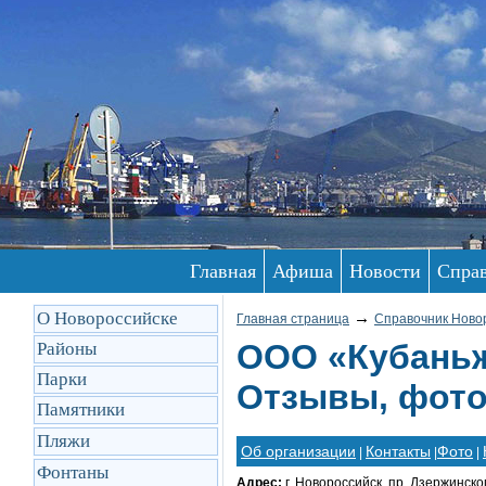
Главная
Афиша
Новости
Спра
О Новороссийске
→
Главная страница
Справочник Ново
ООО «Кубаньж
Районы
Парки
Отзывы, фото
Памятники
Пляжи
Об организации
Контакты
Фото
|
|
|
Фонтаны
Адрес:
г. Новороссийск, пр. Дзержинског