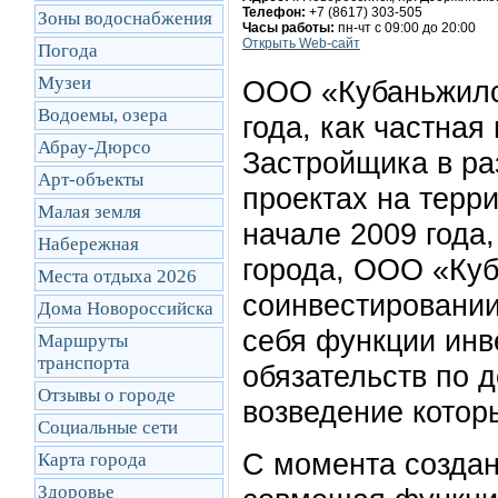
Телефон:
+7 (8617) 303-505
Зоны водоснабжения
Часы работы:
пн-чт с 09:00 до 20:00
Открыть Web-сайт
Погода
Музеи
ООО «Кубаньжилс
Водоемы, озера
года, как частна
Абрау-Дюрсо
Застройщика в ра
Арт-объекты
проектах на терри
Малая земля
начале 2009 года
Набережная
города, ООО «Куб
Места отдыха 2026
соинвестировании
Дома Новороссийска
себя функции инв
Маршруты
транcпорта
обязательств по 
Отзывы о городе
возведение которы
Социальные сети
С момента созда
Карта города
Здоровье