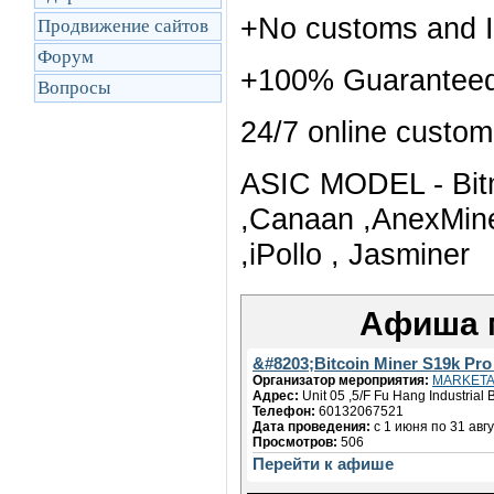
+No customs and I
Продвижение сайтов
Форум
+100% Guaranteed 
Вопросы
24/7 online cust
ASIC MODEL - Bitm
,Canaan ,AnexMine
,iPollo , Jasminer
Афиша 
&#8203;Bitcoin Miner S19k Pro
Организатор мероприятия:
MARKET
Адрес:
Unit 05 ,5/F Fu Hang Industri
Телефон:
60132067521
Дата проведения:
с 1 июня по 31 авг
Просмотров:
506
Перейти к афише