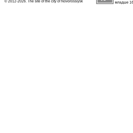
© 2012-2026. The site of the city of Novorossiysk
младше 16