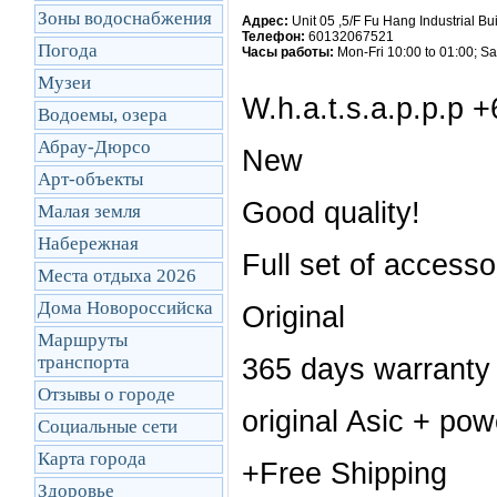
Зоны водоснабжения
Адрес:
Unit 05 ,5/F Fu Hang Industrial
Телефон:
60132067521
Погода
Часы работы:
Mon-Fri 10:00 to 01:00; Sa
Музеи
W.h.a.t.s.a.p.p.p
Водоемы, озера
Абрау-Дюрсо
New
Арт-объекты
Good quality!
Малая земля
Набережная
Full set of accesso
Места отдыха 2026
Дома Новороссийска
Original
Маршруты
транcпорта
365 days warranty
Отзывы о городе
original Asic + po
Социальные сети
Карта города
+Free Shipping
Здоровье