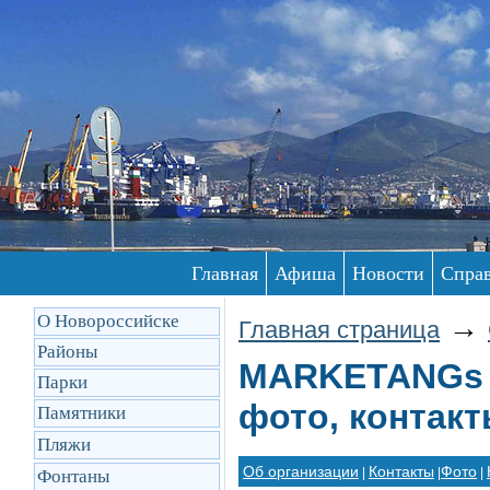
Главная
Афиша
Новости
Спра
О Новороссийске
→
Главная страница
Районы
MARKETANGs 
Парки
фото, контак
Памятники
Пляжи
Об организации
Контакты
Фото
|
|
|
Фонтаны