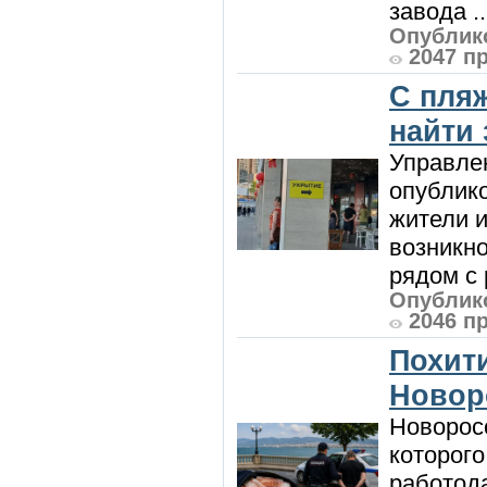
завода ..
Опублико
2047 п
С пляж
найти
Управле
опублик
жители и
возникн
рядом с 
Опублико
2046 п
Похити
Новор
Новорос
которого
работод