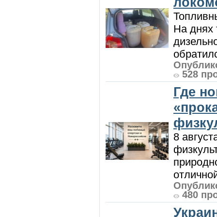
локом
Топливны
На днях
дизельн
обратилс
Опублико
528 пр
Где н
«прок
физку
8 август
физкульт
природно
отличной
Опублико
480 пр
Украи