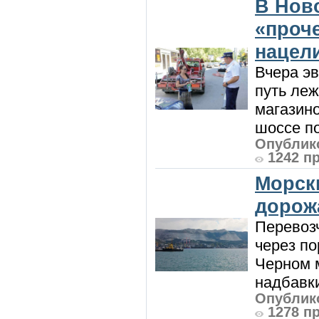
В Нов
«проч
нацел
Вчера э
путь леж
магазин
шоссе п
Опублико
1242 п
Морск
дорож
Перевоз
через по
Черном м
надбавки
Опублико
1278 п