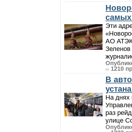
Новор
самых
Эти адре
«Новорос
АО АТЭК
Зеленов 
журналис
Опублико
1210 п
В авт
устан
На днях 
Управлен
раз рей
улице Со
Опублико