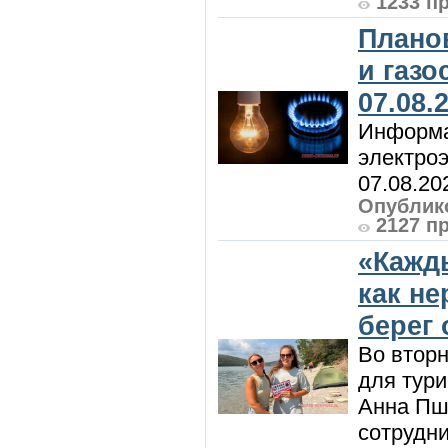
1233 п
Плано
и газ
07.08.
Информа
электроэ
07.08.20
Опублико
2127 п
«Кажд
как н
берег 
Во вторн
для тур
Анна Пш
сотрудн