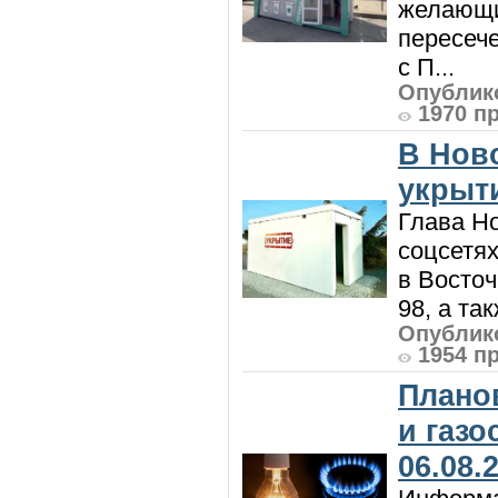
желающи
пересече
с П...
Опублико
1970 п
В Нов
укрыт
Глава Н
соцсетях
в Восточ
98, а та
Опублико
1954 п
Плано
и газ
06.08.