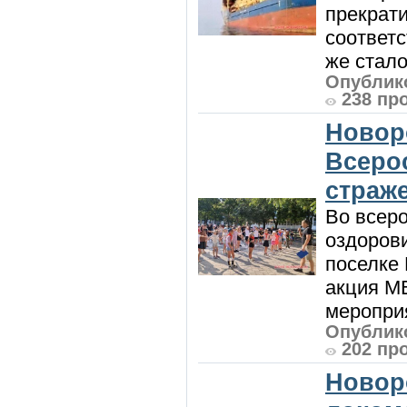
прекрат
соответ
же стало
Опублико
238 пр
Новор
Всеро
страж
Во всеро
оздоров
поселке
акция М
мероприя
Опублико
202 пр
Новор