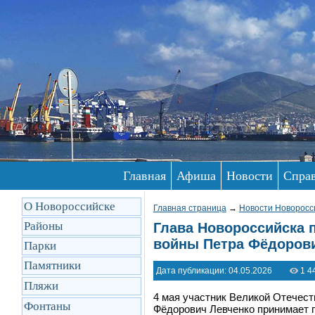
Главная
Афиша
Новости
Спра
О Новороссийске
Главная страница
→
Новости Новоросс
Районы
Глава Новороссийска 
войны Петра Фёдорови
Парки
Памятники
Дата публикации: 04.05.2026
1 4
Пляжи
4 мая участник Великой Отечест
Фонтаны
Фёдорович Левченко принимает 