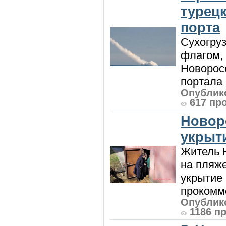
турецк
порта
Сухогру
флагом,
Новорос
портала 
Опублико
617 пр
Новор
укрыт
Житель Н
на пляже
укрытие 
прокомме
Опублико
1186 п