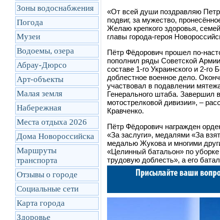
Зоны водоснабжения
«От всей души поздравляю Петр
подвиг, за мужество, пронесённое
Погода
Желаю крепкого здоровья, семей
Музеи
главы города-героя Новороссийс
Водоемы, озера
Пётр Фёдорович прошел по-насто
пополнил ряды Советской Армии 
Абрау-Дюрсо
составе 1-го Украинского и 2-г
доблестное военное дело. Оконч
Арт-объекты
участвовал в подавлении мятежа
Малая земля
Генерального штаба. Завершил в
мотострелковой дивизии»,
–
расс
Набережная
Кравченко.
Места отдыха 2026
Пётр Фёдорович награжден орден
«За заслуги», медалями «За взят
Дома Новороссийска
медалью Жукова и многими друг
Маршруты
«Целинный батальон» по уборке 
транcпорта
трудовую доблесть», а его бата
Отзывы о городе
Социальные сети
Карта города
Здоровье