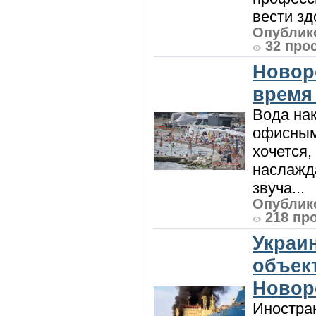
вести зд
Опублико
32 про
Новор
время
Вода нак
офисным
хочется,
наслажда
звуча...
Опублико
218 пр
Украи
объект
Новор
Иностра