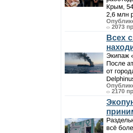
Крым, 5
2,6 млн р
Опублико
2073 п
Всех 
наход
Экипаж 
После ат
от город
Delphinu
Опублико
2170 п
Экопу
приним
Раздель
всё боле