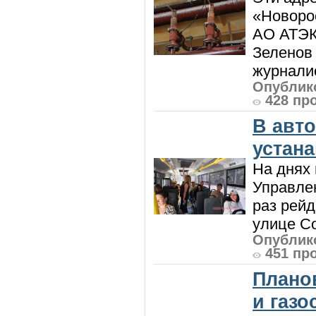
«Новорос
АО АТЭК
Зеленов 
журналис
Опублико
428 пр
В авт
устан
На днях 
Управлен
раз рей
улице Со
Опублико
451 пр
Плано
и газ