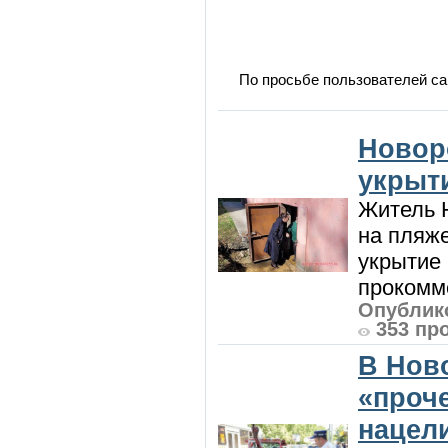
По просьбе пользователей са
Новор
укрыт
Житель Н
на пляже
укрытие 
прокомме
Опублико
353 пр
В Нов
«проч
нацел