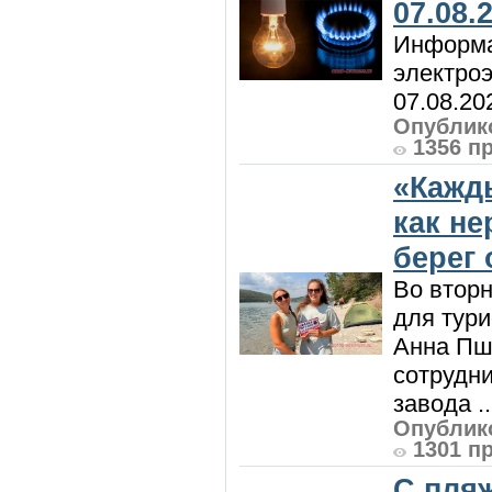
07.08.
Информа
электроэ
07.08.20
Опублико
1356 п
«Кажд
как н
берег 
Во вторн
для тур
Анна Пш
сотрудн
завода ..
Опублико
1301 п
С пляж