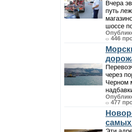
Вчера э
путь леж
магазин
шоссе п
Опублико
446 пр
Морск
дорож
Перевоз
через по
Черном м
надбавки
Опублико
477 пр
Новор
самых
Эти адре