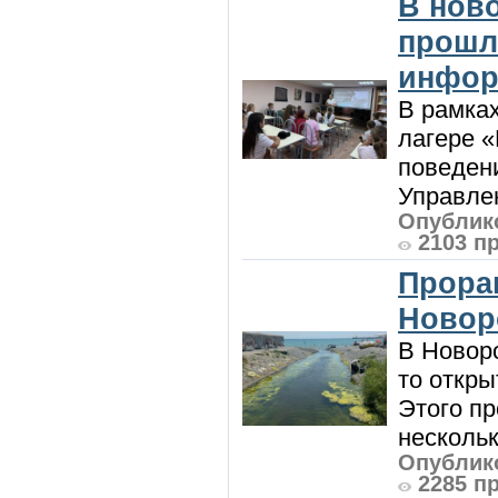
В нов
прошл
инфор
В рамка
лагере 
поведени
Управлен
Опублико
2103 п
Прора
Новор
В Новоро
то откры
Этого п
нескольк
Опублико
2285 п