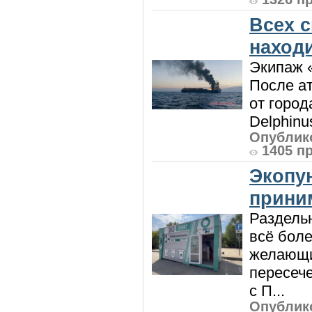
Всех 
наход
Экипаж 
После ат
от город
Delphinu
Опублико
1405 п
Экопу
приним
Раздель
всё боле
желающи
пересече
с П...
Опублико