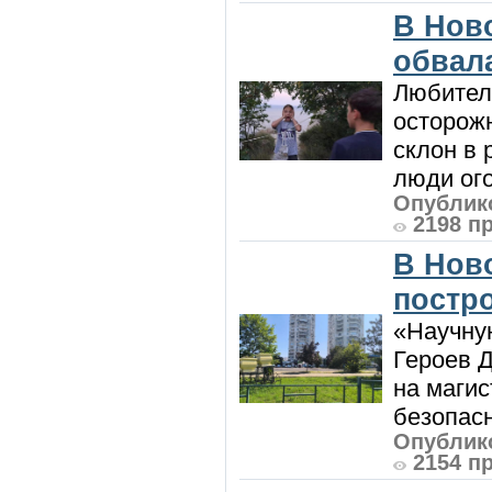
В Нов
обвала
Любител
осторож
склон в
люди ого
Опублико
2198 п
В Нов
постро
«Научную
Героев Д
на магис
безопасн
Опублико
2154 п