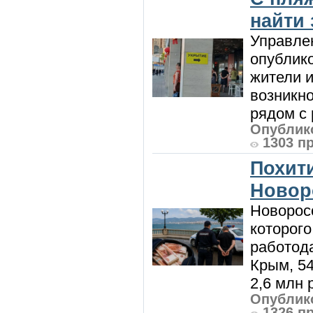
найти
Управле
опублик
жители и
возникн
рядом с 
Опублико
1303 п
Похити
Новор
Новорос
которого
работод
Крым, 5
2,6 млн р
Опублико
1326 п