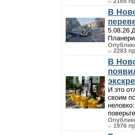
2165 п
В Нов
перев
5.08.26 
Планерис
Опублико
2283 п
В Нов
появи
экскр
И это от
своим пс
неловко:
поверьте
Опублико
1976 п