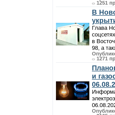
1251 п
В Нов
укрыт
Глава Н
соцсетях
в Восточ
98, а та
Опублико
1271 п
Плано
и газ
06.08.
Информа
электроэ
06.08.20
Опублико