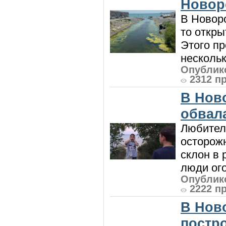
Новор
В Новоро
то откры
Этого п
нескольк
Опублико
2312 п
В Нов
обвала
Любител
осторож
склон в
люди ого
Опублико
2222 п
В Нов
постро