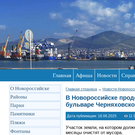
Главная
Афиша
Новости
Спра
О Новороссийске
Главная страница
→
Новости Новоросс
Районы
В Новороссийске прод
бульваре Черняховско
Парки
Памятники
Дата публикации: 16.06.2025
11 
Пляжи
Участок земли, на котором долж
Фонтаны
месяцы очистят от мусора.