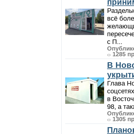
приним
Раздель
всё боле
желающи
пересече
с П...
Опублико
1285 п
В Нов
укрыт
Глава Н
соцсетях
в Восточ
98, а та
Опублико
1305 п
Плано