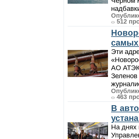
Черном м
надбавки
Опублико
512 пр
Новор
самых
Эти адре
«Новорос
АО АТЭК
Зеленов 
журналис
Опублико
463 пр
В авт
устан
На днях 
Управлен