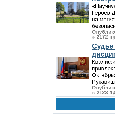
«Научную
Героев Д
на магис
безопасн
Опублико
2172 п
Судье
дисци
Квалифи
привлек
Октябрь
Рукавиш
Опублико
2123 п