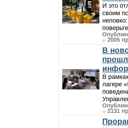
И это от
своим пс
неловко:
поверьте
Опублико
2005 п
В нов
прошл
инфор
В рамка
лагере 
поведени
Управлен
Опублико
2131 п
Прора