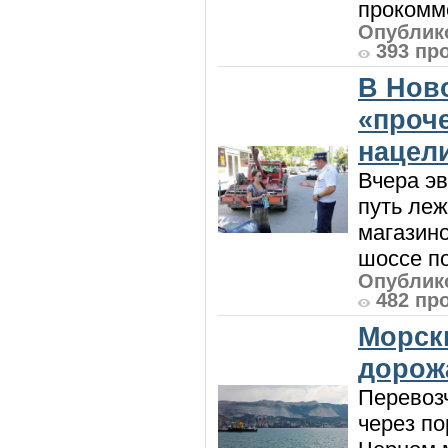
прокомме
Опублико
393 пр
В Нов
«проч
нацел
Вчера э
путь леж
магазин
шоссе п
Опублико
482 пр
Морск
дорож
Перевоз
через по