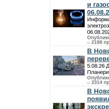
и газ
06.08.
Информа
электроэ
06.08.20
Опублико
2198 п
В Нов
перев
5.08.26 
Планерис
Опублико
2314 п
В Нов
появи
экскр