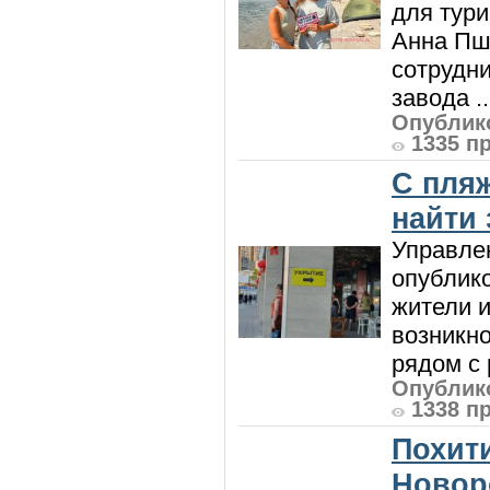
для тур
Анна Пш
сотрудн
завода ..
Опублико
1335 п
С пляж
найти
Управле
опублик
жители и
возникн
рядом с 
Опублико
1338 п
Похити
Новор