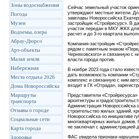
Зоны водоснабжения
Сейчас земельный участок ориен
утверждают местные жители. Для
Погода
замглавы Новороссийска Екатери
Музеи
застройщик «Стройресурс». В да
участок передан в МКУ ЖКХ для
Водоемы, озера
расчет и до 3-го квартала выпол
Абрау-Дюрсо
Компания-застройщик «Стройрес
рядом с памятным знаком «Пере
Арт-объекты
Черняховского» и связанную с н
Малая земля
власти города против.
Набережная
В ноябре 2023 года стало извес
дать возможность компании «Ст
Места отдыха 2026
комплекс и связанную с ним авт
входит в ГК «Отрада», зарегист
Дома Новороссийска
Маршруты
Представители «Стройресурса» п
архитектуры и градостроительст
транcпорта
Администрация Новороссийска о
Отзывы о городе
строительство жилых зданий, кро
Новороссийска по инициативе гу
Социальные сети
многоквартирных жилых домов. 
не заключал с администрацией д
Карта города
ФАС увидела признаки нарушени
Здоровье