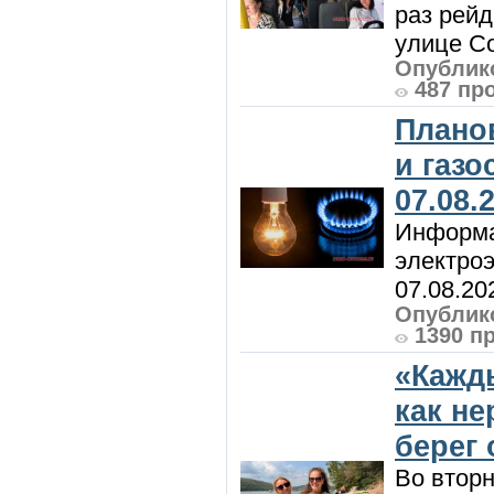
раз рей
улице Со
Опублико
487 пр
Плано
и газ
07.08.
Информа
электроэ
07.08.20
Опублико
1390 п
«Кажд
как н
берег 
Во вторн