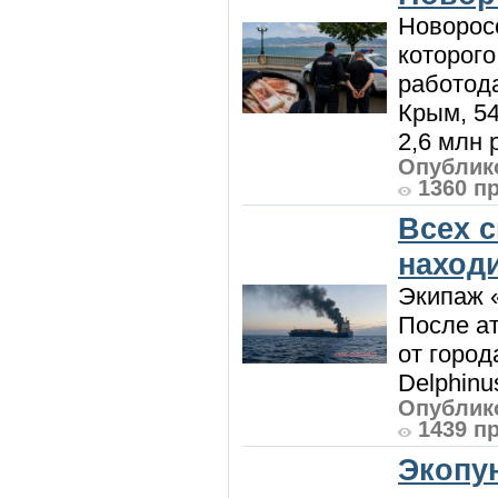
Новорос
которого
работод
Крым, 5
2,6 млн р
Опублико
1360 п
Всех 
наход
Экипаж 
После ат
от город
Delphinu
Опублико
1439 п
Экопу