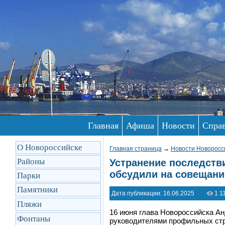
Главная
Афиша
Новости
Спра
О Новороссийске
Главная страница
→
Новости Новоросс
Районы
Устранение последстви
обсудили на совещани
Парки
Памятники
Дата публикации: 16.06.2025
1 1
Пляжи
16 июня глава Новороссийска Ан
Фонтаны
руководителями профильных стр