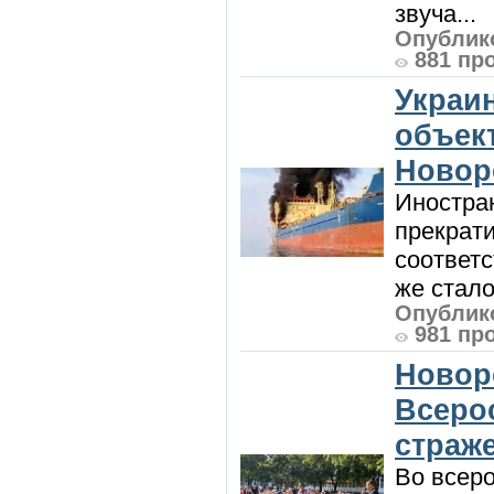
звуча...
Опублико
881 пр
Украи
объект
Новор
Иностра
прекрат
соответ
же стало
Опублико
981 пр
Новор
Всеро
страж
Во всеро