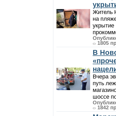
укрыт
Житель Н
на пляже
укрытие 
прокомме
Опублико
1805 п
В Нов
«проч
нацел
Вчера э
путь леж
магазин
шоссе п
Опублико
1842 п