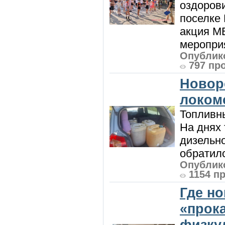
оздоров
поселке
акция М
мероприя
Опублико
797 пр
Новор
локом
Топливны
На днях
дизельн
обратилс
Опублико
1154 п
Где н
«прок
физку