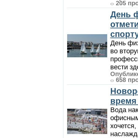
205 пр
День 
отмет
спорт
День физ
во втору
професси
вести зд
Опублико
658 пр
Новор
время
Вода нак
офисным
хочется,
наслажда