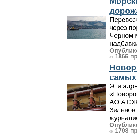
Морск
дорож
Перевоз
через по
Черном м
надбавки
Опублико
1865 п
Новор
самых
Эти адре
«Новорос
АО АТЭК
Зеленов 
журналис
Опублико
1793 п