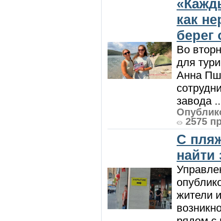
«Кажд
как н
берег 
Во вторн
для тур
Анна Пш
сотрудн
завода ..
Опублико
2575 п
С пляж
найти
Управле
опублик
жители и
возникн
рядом с 