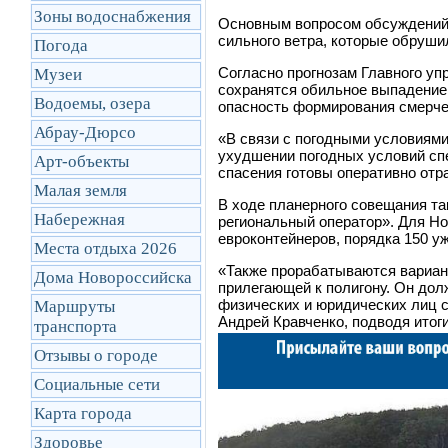
Зоны водоснабжения
Основным вопросом обсуждений 
сильного ветра, которые обрушил
Погода
Согласно прогнозам Главного у
Музеи
сохранятся обильное выпадение о
Водоемы, озера
опасность формирования смерчей
Абрау-Дюрсо
«В связи с погодными условиям
ухудшении погодных условий с
Арт-объекты
спасения готовы оперативно отр
Малая земля
В ходе планерного совещания 
Набережная
региональный оператор». Для Н
евроконтейнеров, порядка 150 у
Места отдыха 2026
«Также прорабатываются вариант
Дома Новороссийска
прилегающей к полигону. Он дол
физических и юридических лиц 
Маршруты
Андрей Кравченко, подводя итог
транcпорта
Отзывы о городе
Социальные сети
Карта города
Здоровье