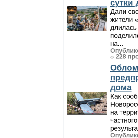
сутки
Дали све
жители «
длилась 
поделилс
на...
Опублико
228 пр
Облом
предп
дома
Как сооб
Новорос
на терри
частного
результат
Опублико