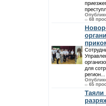
приезжег
преступл
Опублико
68 про
Новор
орган
прико
Сотрудни
Управле
организо
для сот
регион...
Опублико
65 про
Таяли
разря