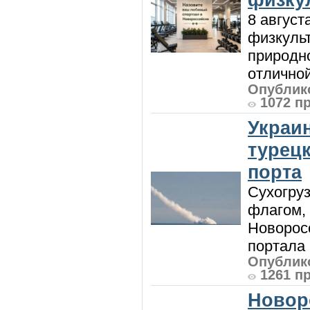
8 август
физкульт
природно
отличной
Опублико
1072 п
Украи
турецк
порта
Сухогру
флагом,
Новорос
портала 
Опублико
1261 п
Новор