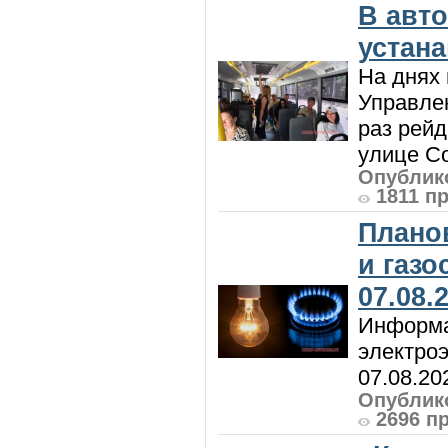
В авт
устан
На днях 
Управлен
раз рей
улице Со
Опублико
1811 п
Плано
и газ
07.08.
Информа
электроэ
07.08.20
Опублико
2696 п