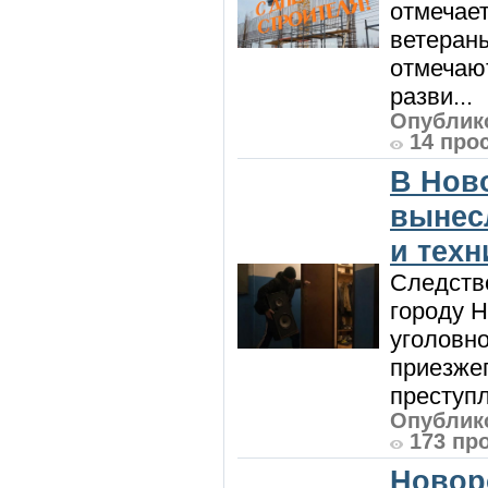
отмечает
ветеран
отмечают
разви...
Опублико
14 про
В Нов
вынес
и техн
Следств
городу 
уголовно
приезжег
преступл
Опублико
173 пр
Новор