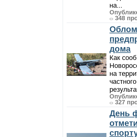
на...
Опублико
348 пр
Облом
предп
дома
Как сооб
Новорос
на терри
частного
результат
Опублико
327 пр
День 
отмет
спорт