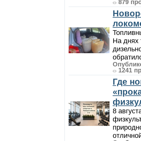
879 пр
Новор
локом
Топливны
На днях
дизельн
обратилс
Опублико
1241 п
Где н
«прок
физку
8 август
физкульт
природно
отличной