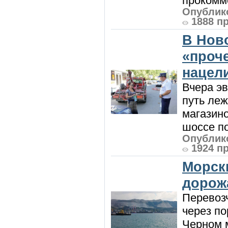
прокомме
Опублико
1888 п
В Нов
«проч
нацел
Вчера э
путь леж
магазин
шоссе п
Опублико
1924 п
Морск
дорож
Перевоз
через по
Черном м