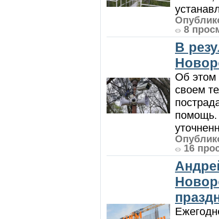
устанавл
Опублико
8 прос
В рез
Новор
Об этом
своем т
пострад
помощь. 
уточненн
Опублико
16 про
Андре
Новор
празд
Ежегодно