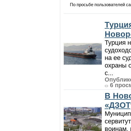
По просьбе пользователей са
Турция
Новор
Турция н
судоход
на ее су
охраны 
с...
Опублико
6 прос
В Нов
«ДЗОТ
Муницип
сервитут
воинам, 