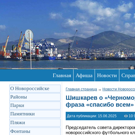
Главная
Афиша
Новости
Спра
О Новороссийске
Главная страница
→
Новости Новоросс
Районы
Шишкарев о «Черноморц
фраза «спасибо всем»
Парки
Памятники
Дата публикации: 15.06.2025
10 
Пляжи
Председатель совета директоров
Фонтаны
новороссийского футбольного кл