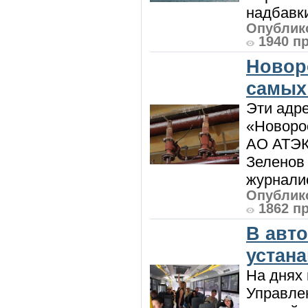
надбавки
Опублико
1940 п
Новор
самых
Эти адре
«Новорос
АО АТЭК
Зеленов 
журналис
Опублико
1862 п
В авт
устан
На днях 
Управлен