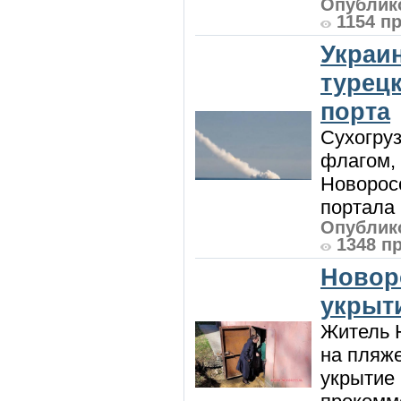
Опублико
1154 п
Украи
турецк
порта
Сухогру
флагом,
Новорос
портала 
Опублико
1348 п
Новор
укрыт
Житель Н
на пляже
укрытие 