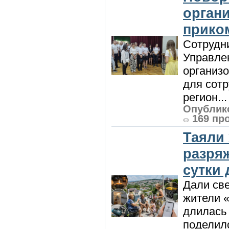
орган
прико
Сотрудни
Управле
организо
для сот
регион...
Опублико
169 пр
Таяли
разря
сутки
Дали све
жители «
длилась 
поделилс