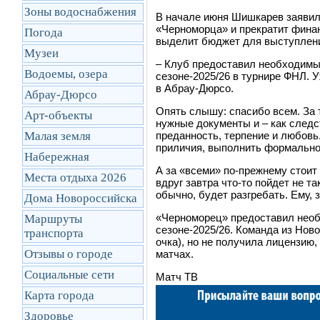
Зоны водоснабжения
В начале июня Шишкарев заявил,
«Черноморца» и прекратит финан
Погода
выделит бюджет для выступлен
Музеи
– Клуб предоставил необходимые
Водоемы, озера
сезоне‑2025/26 в турнире ФНЛ. 
в Абрау‑Дюрсо.
Абрау-Дюрсо
Опять слышу: спасибо всем. За 
Арт-объекты
нужные документы и
–
как след
Малая земля
преданность, терпение и любовь
приличия, выполнить формально
Набережная
А за «всеми» по‑прежнему стоит
Места отдыха 2026
вдруг завтра что‑то пойдет не та
обычно, будет разгребать. Ему, 
Дома Новороссийска
«Черноморец» предоставил необ
Маршруты
сезоне‑2025/26. Команда из Нов
транcпорта
очка), но не получила лицензию
Отзывы о городе
матчах.
Социальные сети
Матч ТВ
Карта города
Здоровье