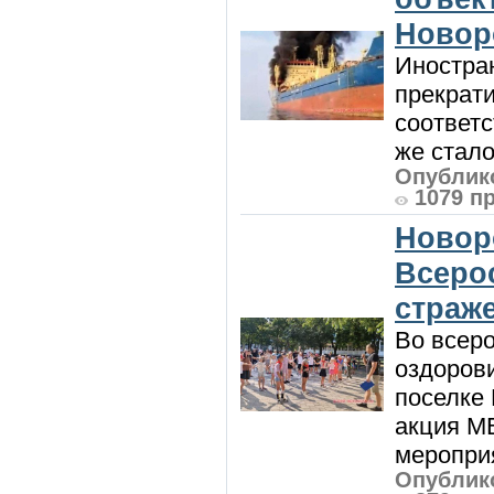
Новор
Иностра
прекрат
соответ
же стало
Опублико
1079 п
Новор
Всеро
страж
Во всеро
оздоров
поселке
акция М
мероприя
Опублико