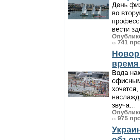
День физ
во втору
професси
вести зд
Опублико
741 пр
Новор
время
Вода нак
офисным
хочется,
наслажда
звуча...
Опублико
975 пр
Украи
объект