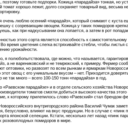
, поэтому готовьте подпорки. Кожица «парадайза» тонкая, но ус
 томат хорошо лежит, долго сохраняет товарный вид, весьма н
ортировку.
я очень люблю осенний «парадайз», который снимают с куста е
ешку с созревающим овощем. Кожица у таких помидоров крепкая
уешь, как при надкусывании она лопается, а затем в рот попада
ностью этого сорта является способность к самостоятельному
 Во время цветения слегка встряхивайте стебли, чтобы листья 
ению урожайности.
о, я полюбопытствовала, где можно, что называется, гарантиро
йз, а не варениковский и не темрюкский, к примеру. Фермер соо
ют оптовики, но развозят по всем рынкам и ярмаркам Новороссий
 этот овощ с его уникальным вкусом – нет. Приходится доверят
 не так много – всего 100-150 тонн «парадайза» в год.
о «Раевском парадайзе» и в отделе сельского хозяйства Новоро
роизводители томатов смогли добиться высокого качества этого
ие, к которому прилепилось слово «Раевский» стал брендом ф
Новороссийского внутригородского района Василий Чумак замет
я, безусловно, влияют на вкус продукции. Но в случае с «пинк п
сорта японской селекции. Кстати, несколько лет назад «пинк па
 розовоплодных помидоров в мире.