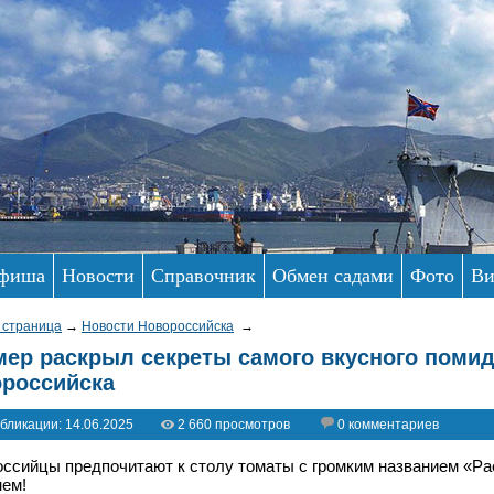
фиша
Новости
Справочник
Обмен садами
Фото
Ви
 страница
→
Новости Новороссийска
→
ер раскрыл секреты самого вкусного помид
российска
бликации: 14.06.2025
2 660 просмотров
0 комментариев
ссийцы предпочитают к столу томаты с громким названием «Ра
ем!