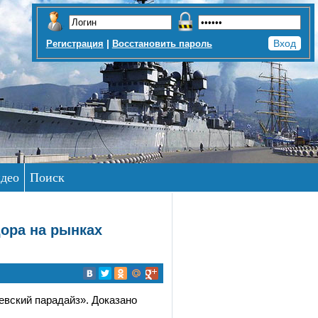
|
Регистрация
Восстановить пароль
део
Поиск
ора на рынках
евский парадайз». Доказано