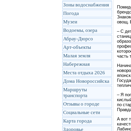
Зоны водоснабжения
Помидо
брендо
Погода
Знаком
Музеи
овощ. 
Водоемы, озера
– С де
станиц
Абрау-Дюрсо
образо
профес
Арт-объекты
которо
Малая земля
часть 
Набережная
Начина
новоро
Места отдыха 2026
японск
Госуда
Дома Новороссийска
теплич
Маршруты
– Я по
транcпорта
кислый
Отзывы о городе
по ста
Правда
Социальные сети
А вот 
Карта города
качест
Лабинс
Здоровье