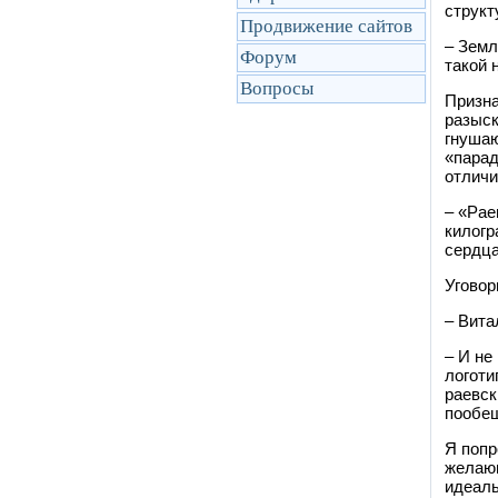
структ
Продвижение сайтов
– Земл
Форум
такой 
Вопросы
Призна
разыск
гнушаю
«парад
отличи
– «Рае
килогр
сердца
Уговор
– Вита
– И не
логоти
раевск
пообещ
Я попр
желающ
идеаль