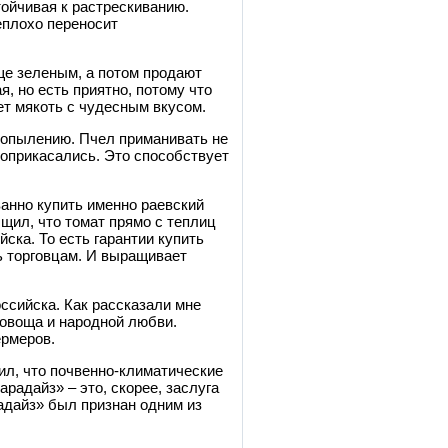
тойчивая к растрескиванию.
еплохо переносит
ще зеленым, а потом продают
, но есть приятно, потому что
ет мякоть с чудесным вкусом.
 опылению. Пчел приманивать не
соприкасались. Это способствует
ванно купить именно раевский
бщил, что томат прямо с теплиц
ска. То есть гарантии купить
ь торговцам. И выращивает
ссийска. Как рассказали мне
 овоща и народной любви.
ермеров.
ил, что почвенно-климатические
арадайз» – это, скорее, заслуга
радайз» был признан одним из