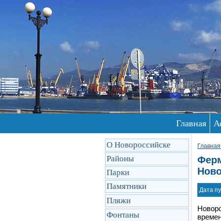
Главная
А
О Новороссийске
Главная
Районы
Ферм
Ново
Парки
Памятники
Дата пу
Пляжи
Новоро
Фонтаны
времен