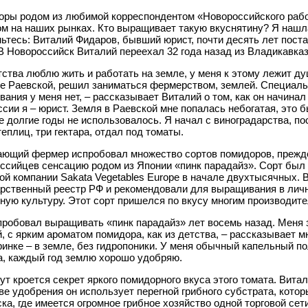
ры родом из любимой корреспондентом «Новороссийского рабо
м на наших рынках. Кто выращивает такую вкуснятину? Я нашл
ьтесь: Виталий Фидаров, бывший юрист, почти десять лет пост
В Новороссийск Виталий переехал 32 года назад из Владикавказ
тства люблю жить и работать на земле, у меня к этому лежит ду
е Раевской, решил заниматься фермерством, землей. Специаль
вания у меня нет, – рассказывает Виталий о том, как он начина
сии я – юрист. Земля в Раевской мне попалась небогатая, это 
е долгие годы не использовалось. Я начал с виноградарства, по
теплиц, три гектара, отдал под томаты.
ющий фермер испробовал множество сортов помидоров, прежде
ссийцев сенсацию родом из Японии «пинк парадайз». Сорт бы
ой компании Sakata Vegetables Europe в начале двухтысячных. В
рственный реестр РФ и рекомендовали для выращивания в лич
ную культуру. Этот сорт пришелся по вкусу многим производите
пробовал выращивать «пинк парадайз» лет восемь назад. Меня з
, с ярким ароматом помидора, как из детства, – рассказывает 
ринке – в земле, без гидропоники. У меня обычный капельный по
, каждый год землю хорошо удобряю.
тут кроется секрет яркого помидорного вкуса этого томата. Вита
ве удобрения он использует перегной грибного субстрата, котор
ка, где имеется огромное грибное хозяйство одной торговой се