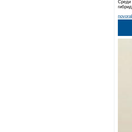
Среди 
гибрид
novora