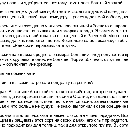
уру почвы и удобряет ее, поэтому томат дает богатый урожай.
ю в теплице я удобряю субстратом каждый год зимой перед поса
насыщенный, яркий вкус помидору, – рассуждает мой собеседни
юсь, что я тоже давно являюсь поклонницей «Раевского парада
ать именно его на рынках или ярмарках города. Я заметила, чт
тся выдавать свой товар за выращенный в Раевской. Много раз
айз», да, как говорится, не тот. Воспользовалась оказией, чтобы
ть его «Раевский парадайз» от других.
вский парадайз» среднего размера, большим плод получается кр
аммов крупных плодов, не больше. Форма обычная, округлая, н
, – объясняет мне фермер.
ил не обманывать
лий, а вы сами встречали подделку на рынках?
 раз! В станице Анапской есть одно хозяйство, которое покупае
пом, где изображены флаги России и Осетии, и складывает в ни
ие. Я не постеснялся, подошел к ним, спросил: зачем обманыва
али, что больше не будут. Не знаю, выполнили свое обещание и
осила Виталия рассказать немного о сорте «пинк парадайз». Во
им выращивать этот сорт на своих дачах, его опыт пригодится. 
но подходит как для теплиц, так и для открытого грунта. Высота