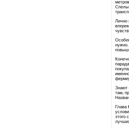
метров
Спелый
трансп
Лично 
вперем
чувств
Особен
нужно.
повыш
Конечн
парада
покупа
именно
фермер
Знают 
там, п
Назван
Глава 
услови
этого 
лучших