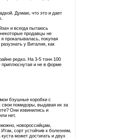
дкой. Думаю, что это и дает
к.
йза» и всегда пытаюсь
о некоторые продавцы не
 я прокалывалась, покупая
 разузнать у Виталия, как
айне редко. На 3-5 тонн 100
е приплюснутая и не в форме
т мои бэушные коробки с
х свои помидоры, выдавая их за
ете? Они извинились и
ли нет.
зможно, новороссийцам,
Итак, сорт устойчив к болезням,
 куста может достигать и двух