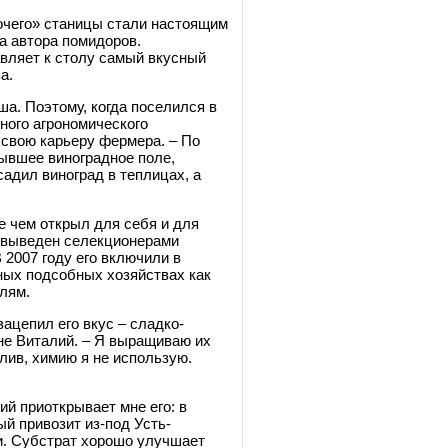
чего» станицы стали настоящим
а автора помидоров.
авляет к столу самый вкусный
а.
ша. Поэтому, когда поселился в
ного агрономического
л свою карьеру фермера.
–
По
бывшее виноградное поле,
садил виноград в теплицах, а
 чем открыл для себя и для
л выведен селекционерами
 2007 году его включили в
ных подсобных хозяйствах как
лям.
ацепил его вкус – сладко-
мне Виталий. – Я выращиваю их
лив, химию я не использую.
лий приоткрывает мне его: в
ый привозит из-под Усть-
ти. Субстрат хорошо улучшает