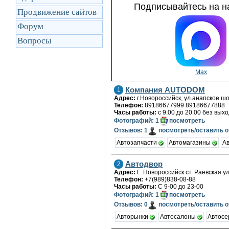
Подписывайтесь на на
Продвижение сайтов
Форум
Вопросы
Max
Компания AUTODOM
1
Адрес:
г.Новороссийск, ул.анапское шо
Телефон:
89186677999 89186677888
Часы работы:
с 9.00 до 20.00 без вых
Фотографий: 1
посмотреть
Отзывов: 1
посмотреть/оставить 
Автозапчасти
Автомагазины
А
Автодвор
2
Адрес:
Г. Новороссийск ст. Раевская у
Телефон:
+7(989)838-08-88
Часы работы:
С 9-00 до 23-00
Фотографий: 1
посмотреть
Отзывов: 0
посмотреть/оставить 
Авторынки
Автосалоны
Автос