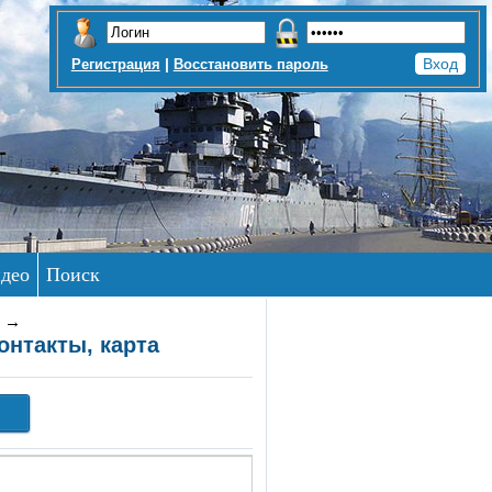
|
Регистрация
Восстановить пароль
део
Поиск
→
онтакты, карта