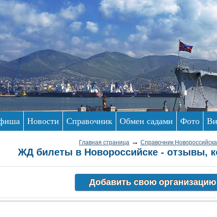
фиша
Новости
Справочник
Обмен садами
Фото
Ви
→
Главная страница
Справочник Новороссийска
ЖД билеты в Новороссийске - отзывы, к