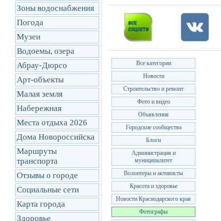
Зоны водоснабжения
Погода
Музеи
Водоемы, озера
Все категории
Абрау-Дюрсо
Новости
Арт-объекты
Строительство и ремонт
Малая земля
Фото и видео
Набережная
Объявления
Места отдыха 2026
Городские сообщества
Дома Новороссийска
Блоги
Маршруты
Администрация и
транcпорта
муниципалитет
Волонтеры и активисты
Отзывы о городе
Красота и здоровье
Социальные сети
Новости Краснодарского края
Карта города
Фотографы
Здоровье