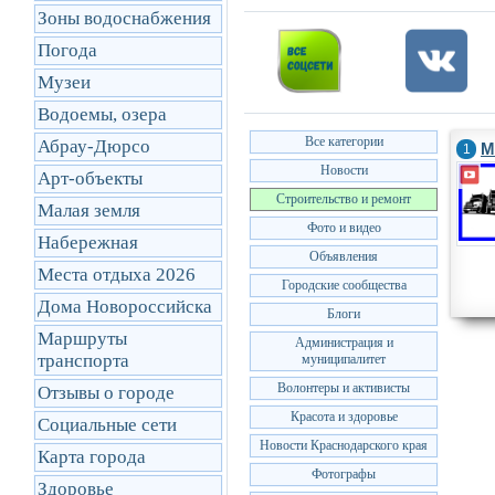
Зоны водоснабжения
Погода
Музеи
Водоемы, озера
Все категории
Абрау-Дюрсо
М
1
Новости
Арт-объекты
Строительство и ремонт
Малая земля
Фото и видео
Набережная
Объявления
Места отдыха 2026
Городские сообщества
Дома Новороссийска
Блоги
Маршруты
Администрация и
транcпорта
муниципалитет
Волонтеры и активисты
Отзывы о городе
Красота и здоровье
Социальные сети
Новости Краснодарского края
Карта города
Фотографы
Здоровье