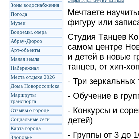
Открыть cтраничку в Инстаграм
Зоны водоснабжения
Мечтаете научить
Погода
фигуру или запис
Музеи
Водоемы, озера
Студия Танцев Ко
Абрау-Дюрсо
самом центре Нов
Арт-объекты
и детей в новые 
Малая земля
танцев, от хип-хо
Набережная
Места отдыха 2026
- Три зеркальных
Дома Новороссийска
- Обучение в гру
Маршруты
транcпорта
- Конкурсы и сор
Отзывы о городе
детей)
Социальные сети
Карта города
- Группы от 3 до 1
Здоровье