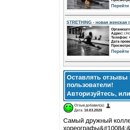
Просмотро
Перейти
STRETHING - новая женская г
Организат
Адрес:
г.Н
Телефон:
+
Дата пров
Просмотро
Перейти
Оставлять отзывы 
пользователи!
Авторизуйтесь, ил
Отзыв добавил(а):
Дата:
10.03.2020
Самый дружный колле
хореографы&#10084;&