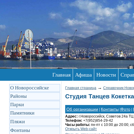
Главная
Афиша
Новости
Спра
О Новороссийске
→
Главная страница
Справочник Ново
Студия Танцев Кокетка
Районы
Парки
Об организации
Контакты
Фото
|
|
|
Памятники
Адрес:
г.Новороссийск, Советов 24а ТЦ
Телефон:
+7(952)854-29-42
Пляжи
Часы работы:
пн-пт с 10:00 до 20:00; сб
Открыть Web-сайт
Фонтаны